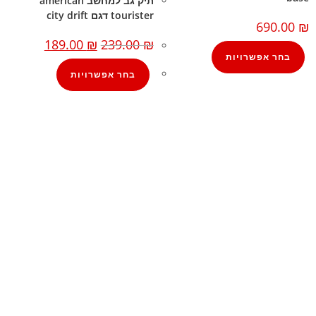
תיק גב למחשב american
tourister דגם city drift
690.00
₪
189.00
₪
239.00
₪
בחר אפשרויות
בחר אפשרויות
קצת עלינו
הבלוג של מתיק
אחריות
אחריות, החזרות והחלפות
שירות לקוחות
תקנון אתר
הצהרת נגישות
מזוודות
תיקי גברים
תיקי נשים