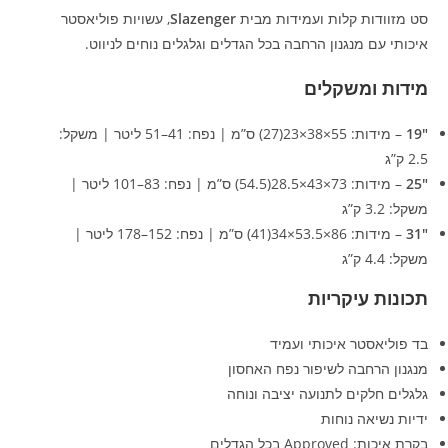
סט מזוודות קלות ועמידות מבית
Slazenger
, עשויות פוליאסטר
איכותי עם מנגנון הרחבה בכל הגדלים וגלגלים נוחים לניווט.
מידות ומשקלים
19″
– מידות: 55×38×23(27) ס”מ | נפח: 41–51 ליטר | משקל:
2.5 ק”ג
25″
– מידות: 73×43×28.5(54.5) ס”מ | נפח: 83–101 ליטר |
משקל: 3.2 ק”ג
31″
– מידות: 86×53.5×34(41) ס”מ | נפח: 152–178 ליטר |
משקל: 4.4 ק”ג
תכונות עיקריות
בד פוליאסטר איכותי ועמיד
מנגנון הרחבה לשיפור נפח האחסון
גלגלים חלקים לתנועה יציבה ונוחה
ידיות נשיאה נוחות
בקרת איכות: Approved בכל הגדלים