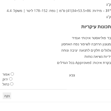
”ג
31
– מידות: 86×53.5×34(41) ס”מ | נפח: 152–178 ליטר | משקל: 4.4
”ג
כונות עיקריות
ד פוליאסטר איכותי ועמיד
נגנון הרחבה לשיפור נפח האחסון
לגלים חלקים לתנועה יציבה ונוחה
דיות נשיאה נוחות
ת איכות: Approved בכל הגדלים
אפור
צבע
ירוק
כחול
נקה