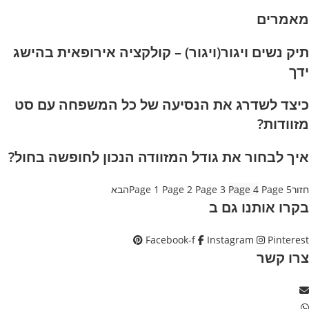
אמרים
יק נשים ויגור(ויגור) – קולקציה אירופאית בהישג
דך
יצד לשדרג את הנסיעה של כל המשפחה עם סט
זוודות?
יך לבחור את גודל המזוודה הנכון לחופשה בחול?
זור
5
Page
4
Page
3
Page
2
Page
1
Page
הבא
קרו אותנו גם ב
Facebook-f
Instagram
Pinteres
רו קשר