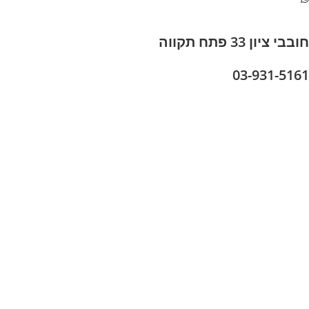
בבי ציון 33 פתח תקווה
03-931-516
צת עלינו
בלוג של מתיק
חריות
חריות, החזרות והחלפות
ירות לקוחות
קנון אתר
צהרת נגישות
זוודות
יקי גברים
יקי נשים
יקי גב