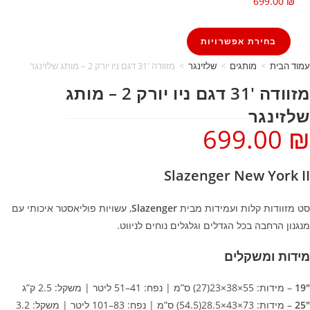
699.00
₪
בחירת אפשרויות
מוד הבית
>
מותגים
>
שלזינגר
>
מזוודה 31′ דגם ניו יורק 2 – מותג שלזינגר
מזוודה 31′ דגם ניו יורק 2 – מותג
לזינגר
699.00
Slazenger New York I
ט מזוודות קלות ועמידות מבית
Slazenger
, עשויות פוליאסטר איכותי עם
נגנון הרחבה בכל הגדלים וגלגלים נוחים לניווט.
ידות ומשקלים
19
– מידות: 55×38×23(27) ס”מ | נפח: 41–51 ליטר | משקל: 2.5 ק”ג
25
– מידות: 73×43×28.5(54.5) ס”מ | נפח: 83–101 ליטר | משקל: 3.2