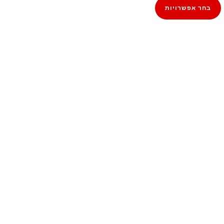
בחר אפשרויות
זה
יש
מספר
סוגים.
ניתן
לבחור
את
האפשרויות
בעמוד
המוצר