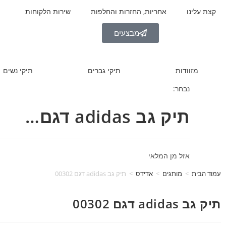
קצת עלינו
אחריות, החזרות והחלפות
שירות הלקוחות
מבצעים
מזוודות
תיקי גברים
תיקי נשים
נבחר:
תיק גב adidas דגם…
אזל מן המלאי
עמוד הבית
>
מותגים
>
אדידס
>
תיק גב adidas דגם 00302
תיק גב adidas דגם 00302