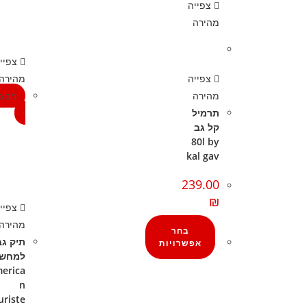
צפייה
מהירה
צפיי
צפייה
מהירה
מהירה
מבצ
תרמיל
!
קל גב
80l by
kal gav
239.00
₪
צפיי
מהירה
בחר
תיק גב
אפשרויות
למחש
erica
n
uriste