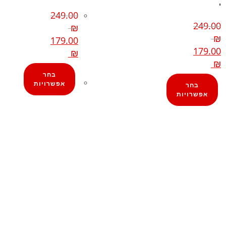
י
249.00
249.00
₪
₪
179.00
179.00
₪
₪
בחר
אפשרויות
בחר
אפשרויות
קצת עלינו
מזוודות
הבלוג של מתיק
תיקי גברים
אחריות
תיקי נשים
אחריות, החזרות והחלפות
תיקי גב
שירות לקוחות
ארנקים
תקנון אתר
מותגים