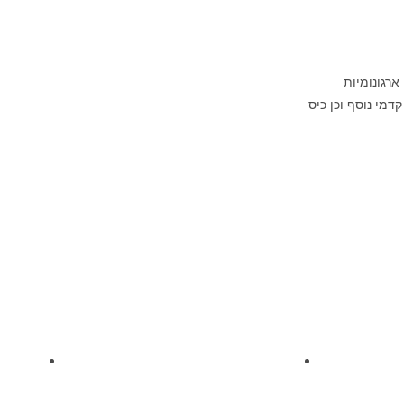
צועות נשיאה ארגונומיות
חד מרכזי מתאים למחשב 14 אינץ’ ותא קדמי נוסף וכן כיס