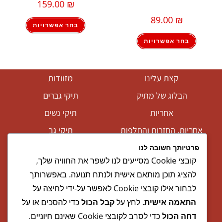
159.00
₪
89.00
₪
בחר אפשרויות
בחר אפשרויות
קצת עלינו
מזוודות
הבלוג של מתיק
תיקי גברים
אחריות
תיקי נשים
אחריות, החזרות והחלפות
תיקי גב
שירות לקוחות
ארנקים
פרטיותך חשובה לנו
קובצי Cookie מסייעים לנו לשפר את החוויה שלך,
תקנון אתר
מותגים
להציג תוכן מותאם אישית ולנתח תנועה. באפשרותך
הצהרת נגישות
מבצעים
לבחור אילו קובצי Cookie לאפשר על-ידי לחיצה על
התאמה אישית
. לחץ על
קבל הכול
כדי להסכים או על
דחה הכול
כדי לסרב לקובצי Cookie שאינם חיוניים.
בקרו אותנו גם ב