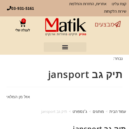
קצת עלינו
אחריות, החזרות והחלפות
03-931-5161
שירות הלקוחות
0
מבצעים
לעגלה שלי
נבחר:
תיק גב jansport
אזל מן המלאי
עמוד הבית
>
מותגים
>
ג׳נספורט
>
תיק גב jansport
תיק גב jansport