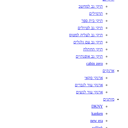
תיקי גב למחשב
תרמילים
תיקי בית ספר
תיקי גב לטיולים
תיקי גב לעליה למטוס
תיקי גב עם גלגלים
תיקי החתלה
תיקי גב אופנתיים
cabin zero
ארנקים
ארנקי סקאי
ארנקי עור לגברים
ארנקי עור לנשים
מותגים
DKNY
kanken
new era
rollink