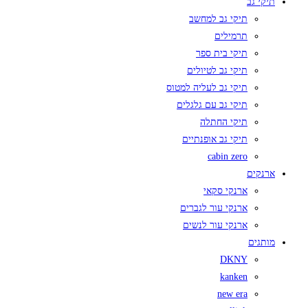
תיקי גב
תיקי גב למחשב
תרמילים
תיקי בית ספר
תיקי גב לטיולים
תיקי גב לעליה למטוס
תיקי גב עם גלגלים
תיקי החתלה
תיקי גב אופנתיים
cabin zero
ארנקים
ארנקי סקאי
ארנקי עור לגברים
ארנקי עור לנשים
מותגים
DKNY
kanken
new era