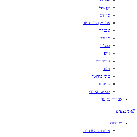
Verage
אדידס
אמריקן טוריסטר
אנטלר
אקולק
בבג’יו
ג’יפ
ג׳נספורט
ויגור
טוני פירוטי
טיטניום
לואיס קארדי
אביזרי נסיעה
מבצעים
מזוודות
מזוודות קשיחות