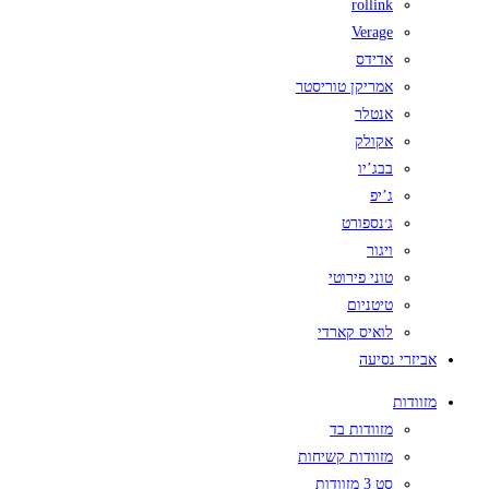
rollink
Verage
אדידס
אמריקן טוריסטר
אנטלר
אקולק
בבג’יו
ג’יפ
ג׳נספורט
ויגור
טוני פירוטי
טיטניום
לואיס קארדי
אביזרי נסיעה
מזוודות
מזוודות בד
מזוודות קשיחות
סט 3 מזוודות