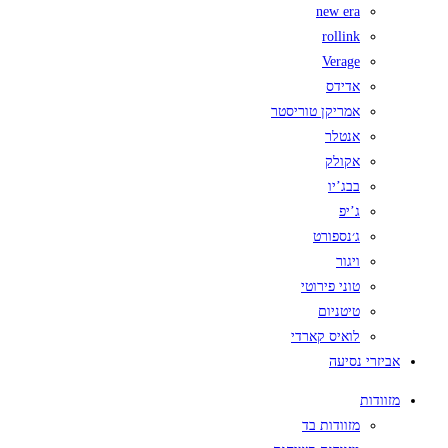
new era
rollink
Verage
אדידס
אמריקן טוריסטר
אנטלר
אקולק
בבג’יו
ג’יפ
ג׳נספורט
ויגור
טוני פירוטי
טיטניום
לואיס קארדי
אביזרי נסיעה
מזוודות
מזוודות בד