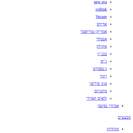
new era
rollink
Verage
אדידס
אמריקן טוריסטר
אנטלר
אקולק
בבג’יו
ג’יפ
ג׳נספורט
ויגור
טוני פירוטי
טיטניום
לואיס קארדי
אביזרי נסיעה
מבצעים
מזוודות