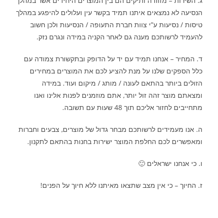
ג. השירות – מזוודה ותיקים הם בין המוצרים היחידים אשר במהלך
הנסיעה לא נמצאים איתנו תמיד בקשר עין ועלולים להיפגע במהלך
טיסות / נסיעות ע”י צוות חברת התעופה / הנסיעות ולכן חשוב
להעמיד לרשותכם מענה גם לאחר הקניה במידה ונגרם נזק.
ד. המחיר – אנחנו תמיד עם יד על הדופק ובתקשורת צמודה עם
כלל הספקים שלנו על מנת להציע לכם את המוצרים במחירים
הזולים ביותר בהתאם לעונה / מותג / מיקום ועוד. במידה
ומצאתם מוצר זהה זול יותר, אתם מוזמנים לפנות אלינו ואנו
מתחייבים לחזור אליכם תוך 48 שעות עם תשובה.
ה. אנו מעמידים לרשותכם מבחר גדול של מוצרים, צבעים וחברות
ומאפשרים לכם החלפת המוצר ישירות בחנות בהתאם לתקנון.
ו. כי אנחנו ישראלים 🙂
ז. החיוך – כי אין מצב שתצאו מאיתנו ללא חיוך על הפנים
!