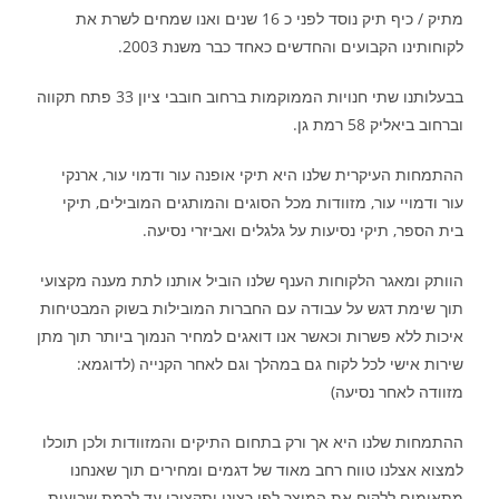
מתיק / כיף תיק נוסד לפני כ 16 שנים ואנו שמחים לשרת את
לקוחותינו הקבועים והחדשים כאחד כבר משנת 2003.
בבעלותנו שתי חנויות הממוקמות ברחוב חובבי ציון 33 פתח תקווה
וברחוב ביאליק 58 רמת גן.
ההתמחות העיקרית שלנו היא תיקי אופנה עור ודמוי עור, ארנקי
עור ודמויי עור, מזוודות מכל הסוגים והמותגים המובילים, תיקי
בית הספר, תיקי נסיעות על גלגלים ואביזרי נסיעה.
הוותק ומאגר הלקוחות הענף שלנו הוביל אותנו לתת מענה מקצועי
תוך שימת דגש על עבודה עם החברות המובילות בשוק המבטיחות
איכות ללא פשרות וכאשר אנו דואגים למחיר הנמוך ביותר תוך מתן
שירות אישי לכל לקוח גם במהלך וגם לאחר הקנייה (לדוגמא:
מזוודה לאחר נסיעה)
ההתמחות שלנו היא אך ורק בתחום התיקים והמזוודות ולכן תוכלו
למצוא אצלנו טווח רחב מאוד של דגמים ומחירים תוך שאנחנו
מתאימים ללקוח את המוצר לפי רצונו ותקציבו עד לרמת שביעות