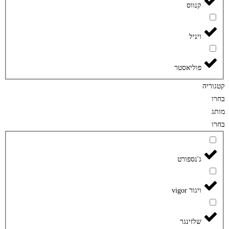
קנווס
ויניל
פוליאסטר
קטגוריה
בחרו
מותג
בחרו
ג'נספורט
ויגור vigor
שלזינגר