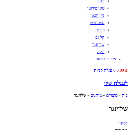
ויגור
טוני פירוטי
ניין ווסט
סמסונייט
פיריני
קל גב
שלזינגר
תקה
אביזרי נסיעה
₪
0.00
0
עגלת קניות
לעגלה שלי
בית
»
מוצרים
»
מותגים
»
שלזינגר
שלזינגר
לסינון