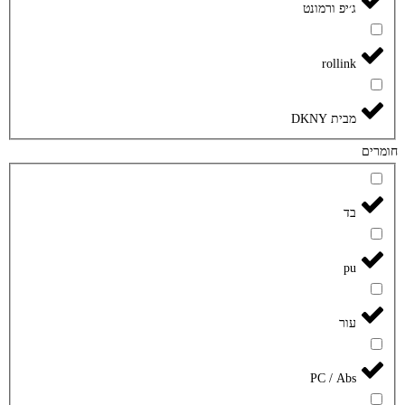
ג׳יפ ורמונט
rollink
מבית DKNY
חומרים
בד
pu
עור
PC / Abs