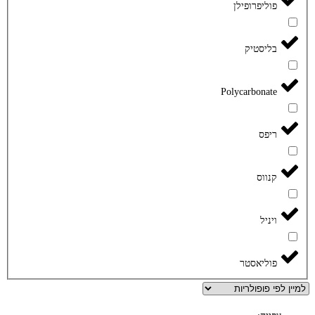
פוליפרופילן
בליסטיק
Polycarbonate
ריפס
קנווס
ויניל
פוליאסטר