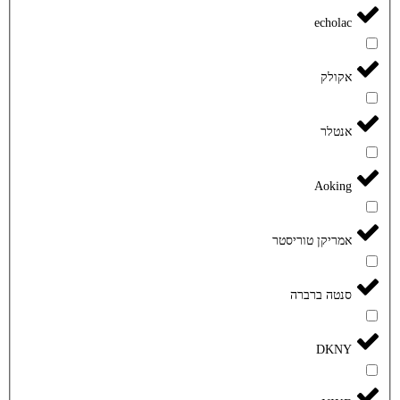
echolac
אקולק
אנטלר
Aoking
אמריקן טוריסטר
סנטה ברברה
DKNY