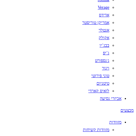
Verage
אדידס
אמריקן טוריסטר
אנטלר
אקולק
בבג’יו
ג’יפ
ג׳נספורט
ויגור
טוני פירוטי
טיטניום
לואיס קארדי
אביזרי נסיעה
מבצעים
מזוודות
מזוודות קשיחות