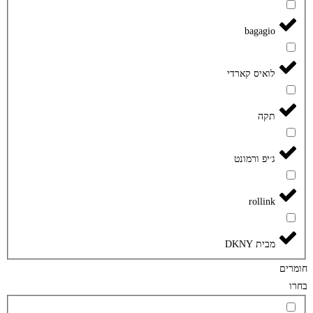
bagagio
לואיס קארדי
תקה
ג׳יפ ורמונט
rollink
מבית DKNY
חומרים
בחרו