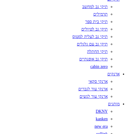
תיקי גב למחשב
תרמילים
תיקי בית ספר
תיקי גב לטיולים
תיקי גב לעליה למטוס
תיקי גב עם גלגלים
תיקי החתלה
תיקי גב אופנתיים
cabin zero
ארנקים
ארנקי סקאי
ארנקי עור לגברים
ארנקי עור לנשים
מותגים
DKNY
kanken
new era
rollink