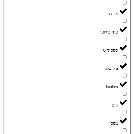
אדידס
טוני פירוטי
סמסונייט
new era
kanken
ג׳יפ
ממסי