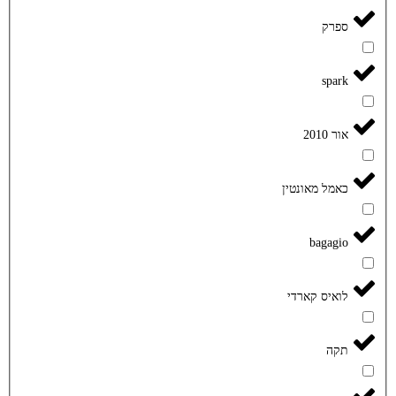
ספרק
spark
אור 2010
כאמל מאונטין
bagagio
לואיס קארדי
תקה