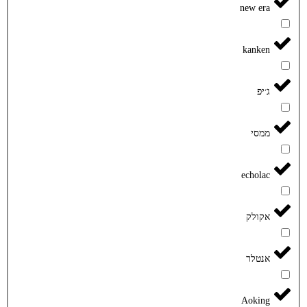
new era
kanken
ג׳יפ
ממסי
echolac
אקולק
אנטלר
Aoking