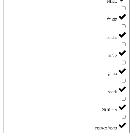
NIKE
שאולי
adidas
קל גב
ספרק
spark
אור 2010
כאמל מאונטין