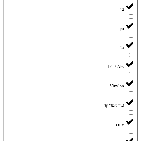
בד
pu
עור
PC / Abs
Vinylon
עור אפריקה
curv