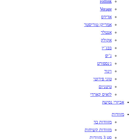
rollink
Verage
אדידס
אמריקן טוריסטר
אנטלר
אקולק
בבג’יו
ג’יפ
ג׳נספורט
ויגור
טוני פירוטי
טיטניום
לואיס קארדי
אביזרי נסיעה
מזוודות
מזוודות בד
מזוודות קשיחות
סט 3 מזוודות