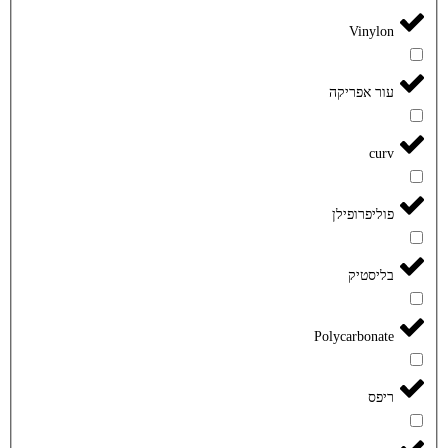
Vinylon
עור אפריקה
curv
פוליפרופילן
בליסטיק
Polycarbonate
ריפס