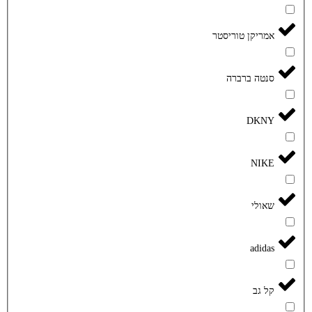
אמריקן טוריסטר
סנטה ברברה
DKNY
NIKE
שאולי
adidas
קל גב