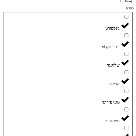
קטגוריה
מותג
ג'נספורט
ויגור vigor
שלזינגר
אדידס
טוני פירוטי
סמסונייט