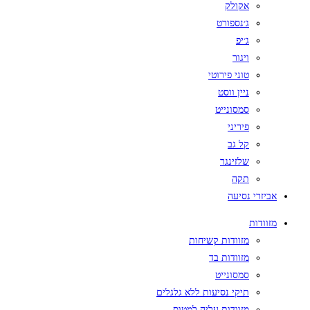
אקולק
ג׳נספורט
ג׳יפ
ויגור
טוני פירוטי
ניין ווסט
סמסונייט
פיריני
קל גב
שלזינגר
תקה
אביזרי נסיעה
מזוודות
מזוודות קשיחות
מזוודות בד
סמסונייט
תיקי נסיעות ללא גלגלים
מזוודות עליה למטוס