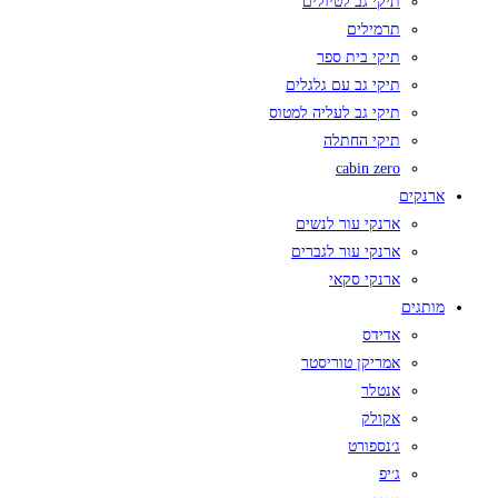
תיקי גב לטיולים
תרמילים
תיקי בית ספר
תיקי גב עם גלגלים
תיקי גב לעליה למטוס
תיקי החתלה
cabin zero
ארנקים
ארנקי עור לנשים
ארנקי עור לגברים
ארנקי סקאי
מותגים
אדידס
אמריקן טוריסטר
אנטלר
אקולק
ג׳נספורט
ג׳יפ