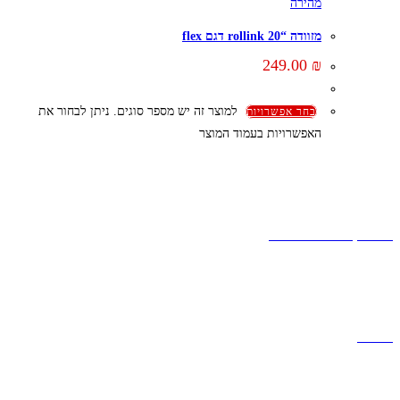
מהירה
מזוודה “20 rollink דגם flex
249.00
₪
למוצר זה יש מספר סוגים. ניתן לבחור את
בחר אפשרויות
האפשרויות בעמוד המוצר
קצת עלינו
הבלוג של מתיק
אחריות
אחריות, החזרות והחלפות
שירות לקוחות
תקנון אתר
הצהרת נגישות
מזוודות
תיקי גברים
תיקי נשים