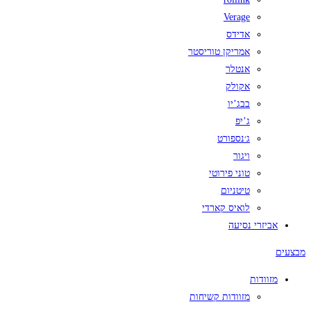
Verage
אדידס
אמריקן טוריסטר
אנטלר
אקולק
בבג’יו
ג’יפ
ג׳נספורט
ויגור
טוני פירוטי
טיטניום
לואיס קארדי
אביזרי נסיעה
מבצעים
מזוודות
מזוודות קשיחות