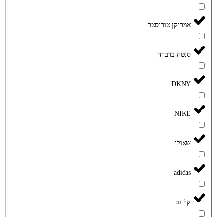
אמריקן טוריסטר
סנטה ברברה
DKNY
NIKE
שאולי
adidas
קל גב