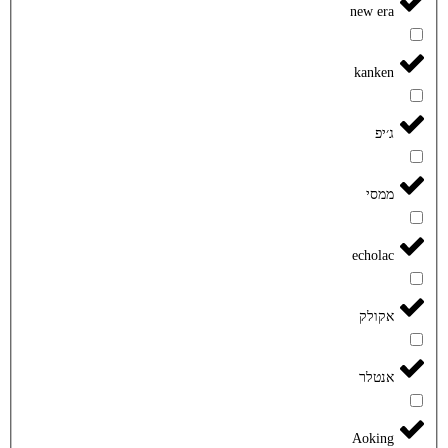
new era
kanken
ג׳יפ
ממסי
echolac
אקולק
אנטלר
Aoking