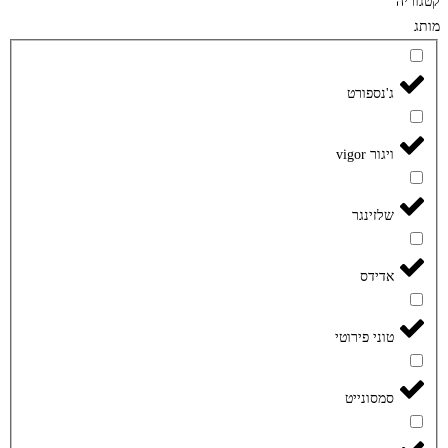
קטגוריה
מותג
ג'נספורט
ויגור vigor
שלזינגר
אדידס
טוני פירוטי
סמסונייט