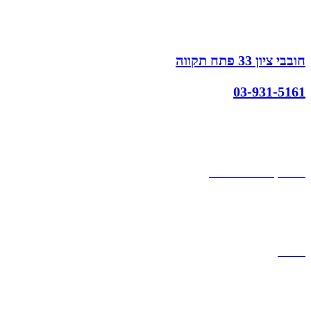
חובבי ציון 33 פתח תקווה
03-931-5161
קצת עלינו
הבלוג של מתיק
אחריות
אחריות, החזרות והחלפות
שירות לקוחות
תקנון אתר
הצהרת נגישות
מזוודות
תיקי גברים
תיקי נשים
תיקי גב