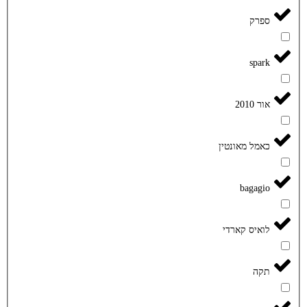
ספרק
spark
אור 2010
כאמל מאונטין
bagagio
לואיס קארדי
תקה