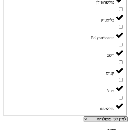
פוליפרופילן
בליסטיק
Polycarbonate
ריפס
קנווס
ויניל
פוליאסטר