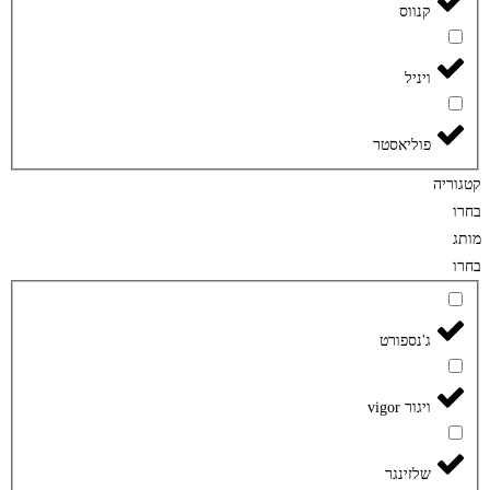
קנווס
ויניל
פוליאסטר
קטגוריה
בחרו
מותג
בחרו
ג'נספורט
ויגור vigor
שלזינגר