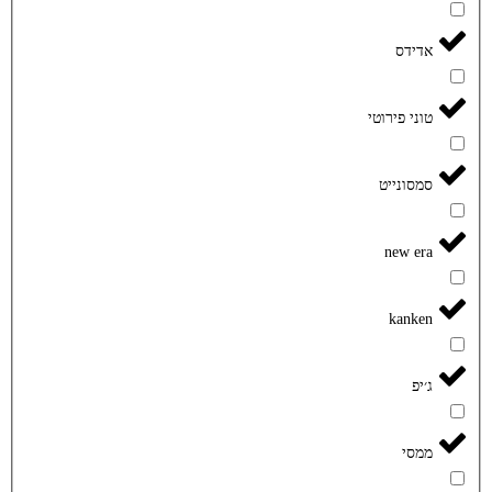
אדידס
טוני פירוטי
סמסונייט
new era
kanken
ג׳יפ
ממסי