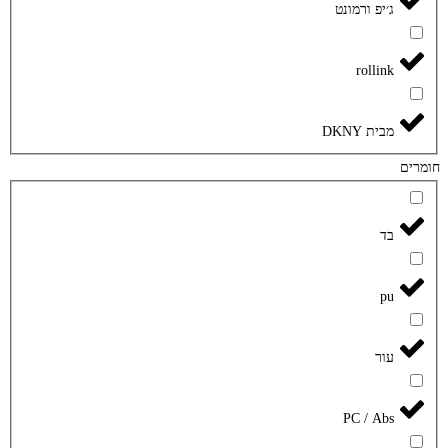
ג׳יפ ורמונט
rollink
מבית DKNY
חומרים
בד
pu
עור
PC / Abs