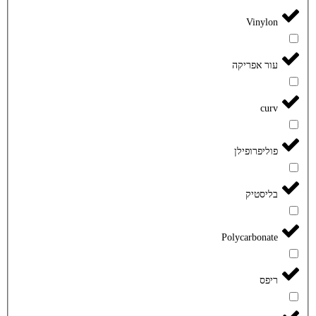
Vinylon
עור אפריקה
curv
פוליפרופילן
בליסטיק
Polycarbonate
ריפס