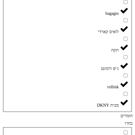
bagagio
לואיס קארדי
תקה
ג׳יפ ורמונט
rollink
מבית DKNY
חומרים
בחרו