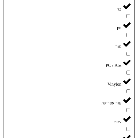
בד
pu
עור
PC / Abs
Vinylon
עור אפריקה
curv