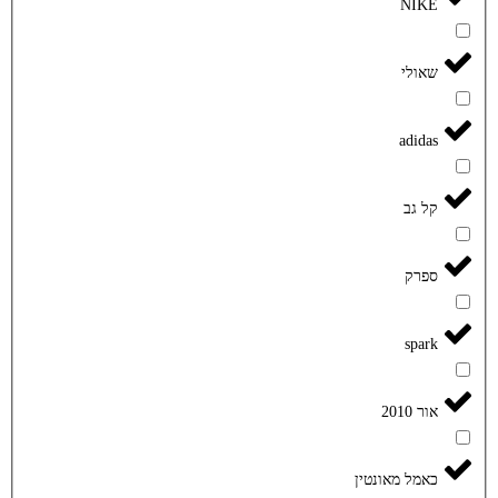
NIKE
שאולי
adidas
קל גב
ספרק
spark
אור 2010
כאמל מאונטין