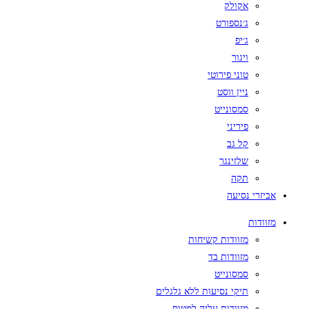
אקולק
ג׳נספורט
ג׳יפ
ויגור
טוני פירוטי
ניין ווסט
סמסונייט
פיריני
קל גב
שלזינגר
תקה
אביזרי נסיעה
מזוודות
מזוודות קשיחות
מזוודות בד
סמסונייט
תיקי נסיעות ללא גלגלים
מזוודות עליה למטוס