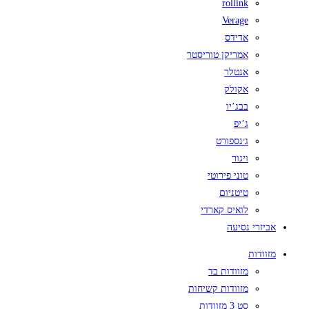
rollink
Verage
אדידס
אמריקן טוריסטר
אנטלר
אקולק
בבג’יו
ג’יפ
ג׳נספורט
ויגור
טוני פירוטי
טיטניום
לואיס קארדי
אביזרי נסיעה
מזוודות
מזוודות בד
מזוודות קשיחות
סט 3 מזוודות