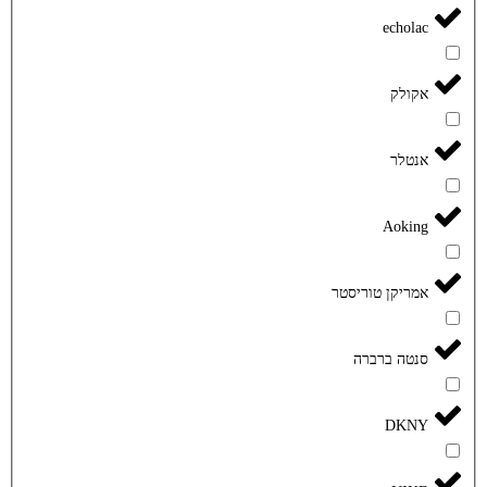
echolac
אקולק
אנטלר
Aoking
אמריקן טוריסטר
סנטה ברברה
DKNY