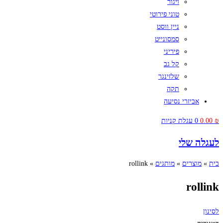
ויגור
טוני פירוטי
ניין ווסט
סמסונייט
פיריני
קל גב
שלזינגר
תקה
אביזרי נסיעה
₪
0.00
0
עגלת קניות
לעגלה שלי
בית
»
מוצרים
»
מותגים
»
rollink
rollink
לסינון