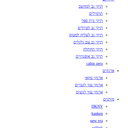
תיקי גב למחשב
תרמילים
תיקי בית ספר
תיקי גב לטיולים
תיקי גב לעליה למטוס
תיקי גב עם גלגלים
תיקי החתלה
תיקי גב אופנתיים
cabin zero
ארנקים
ארנקי סקאי
ארנקי עור לגברים
ארנקי עור לנשים
מותגים
DKNY
kanken
new era
rollink