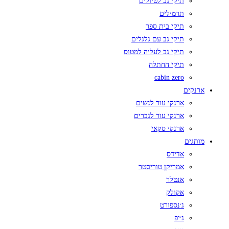
תיקי גב לטיולים
תרמילים
תיקי בית ספר
תיקי גב עם גלגלים
תיקי גב לעליה למטוס
תיקי החתלה
cabin zero
ארנקים
ארנקי עור לנשים
ארנקי עור לגברים
ארנקי סקאי
מותגים
אדידס
אמריקן טוריסטר
אנטלר
אקולק
ג׳נספורט
ג׳יפ