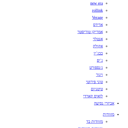
new era
rollink
Verage
אדידס
אמריקן טוריסטר
אנטלר
אקולק
בבג’יו
ג’יפ
ג׳נספורט
ויגור
טוני פירוטי
טיטניום
לואיס קארדי
אביזרי נסיעה
מזוודות
מזוודות בד