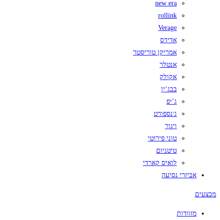
new era
rollink
Verage
אדידס
אמריקן טוריסטר
אנטלר
אקולק
בבג’יו
ג’יפ
ג׳נספורט
ויגור
טוני פירוטי
טיטניום
לואיס קארדי
אביזרי נסיעה
מבצעים
מזוודות