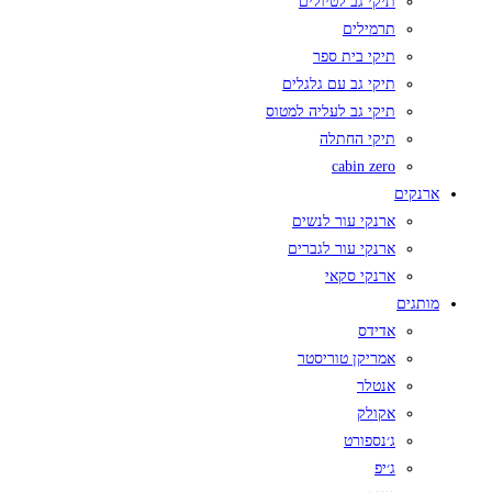
תיקי גב לטיולים
תרמילים
תיקי בית ספר
תיקי גב עם גלגלים
תיקי גב לעליה למטוס
תיקי החתלה
cabin zero
ארנקים
ארנקי עור לנשים
ארנקי עור לגברים
ארנקי סקאי
מותגים
אדידס
אמריקן טוריסטר
אנטלר
אקולק
ג׳נספורט
ג׳יפ