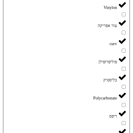
Vinylon
עור אפריקה
curv
פוליפרופילן
בליסטיק
Polycarbonate
ריפס