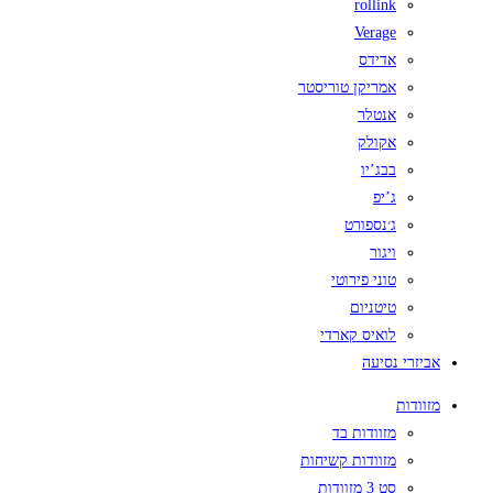
rollink
Verage
אדידס
אמריקן טוריסטר
אנטלר
אקולק
בבג’יו
ג’יפ
ג׳נספורט
ויגור
טוני פירוטי
טיטניום
לואיס קארדי
אביזרי נסיעה
מזוודות
מזוודות בד
מזוודות קשיחות
סט 3 מזוודות