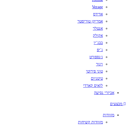
Verage
אדידס
אמריקן טוריסטר
אנטלר
אקולק
בבג’יו
ג’יפ
ג׳נספורט
ויגור
טוני פירוטי
טיטניום
לואיס קארדי
אביזרי נסיעה
מבצעים
מזוודות
מזוודות קשיחות