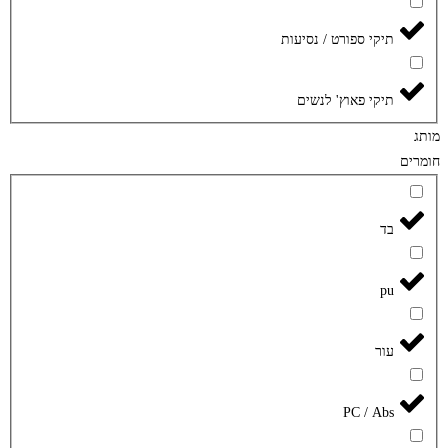
תיקי ספורט / נסיעות
תיקי פאוץ' לנשים
מותג
חומרים
בד
pu
עור
PC / Abs