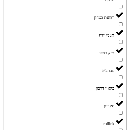
רצועת בטחון
תג מזוודה
תיק רחצה
מכתביה
כיסויי דרכון
סיגריון
rollink