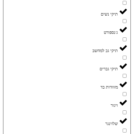
תיקי נשים
ג׳נספורט
תיקי גב למחשב
תיקי גברים
מזוודות בד
ויגור
שלזינגר