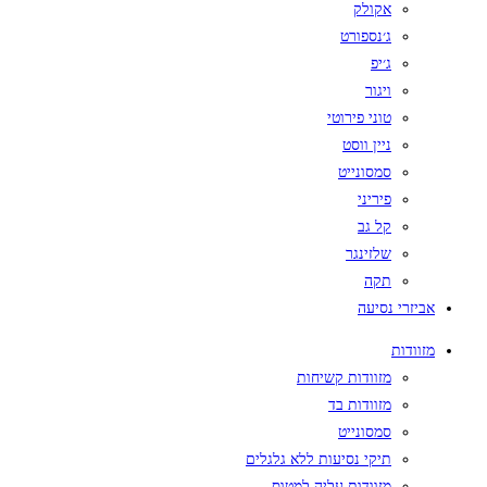
אקולק
ג׳נספורט
ג׳יפ
ויגור
טוני פירוטי
ניין ווסט
סמסונייט
פיריני
קל גב
שלזינגר
תקה
אביזרי נסיעה
מזוודות
מזוודות קשיחות
מזוודות בד
סמסונייט
תיקי נסיעות ללא גלגלים
מזוודות עליה למטוס