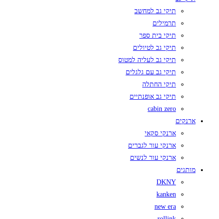
תיקי גב למחשב
תרמילים
תיקי בית ספר
תיקי גב לטיולים
תיקי גב לעליה למטוס
תיקי גב עם גלגלים
תיקי החתלה
תיקי גב אופנתיים
cabin zero
ארנקים
ארנקי סקאי
ארנקי עור לגברים
ארנקי עור לנשים
מותגים
DKNY
kanken
new era
rollink