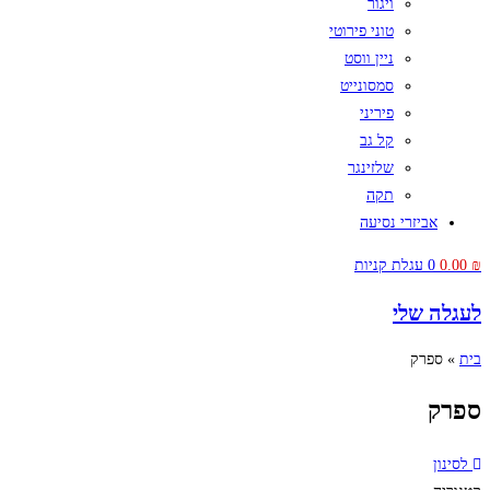
ויגור
טוני פירוטי
ניין ווסט
סמסונייט
פיריני
קל גב
שלזינגר
תקה
אביזרי נסיעה
₪
0.00
0
עגלת קניות
לעגלה שלי
בית
»
ספרק
ספרק
לסינון