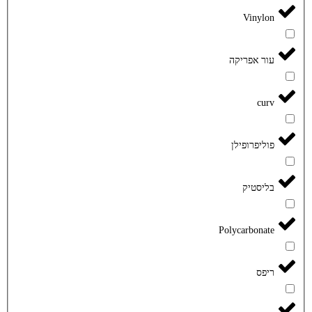
Vinylon
עור אפריקה
curv
פוליפרופילן
בליסטיק
Polycarbonate
ריפס