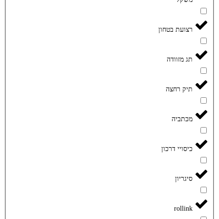
רצועת בטחון
תג מזוודה
תיק רחצה
מכתביה
כיסויי דרכון
סיגריון
rollink