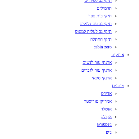
תיקי גב לטיולים
תרמילים
תיקי בית ספר
תיקי גב עם גלגלים
תיקי גב לעליה למטוס
תיקי החתלה
cabin zero
ארנקים
ארנקי עור לנשים
ארנקי עור לגברים
ארנקי סקאי
מותגים
אדידס
אמריקן טוריסטר
אנטלר
אקולק
ג׳נספורט
ג׳יפ