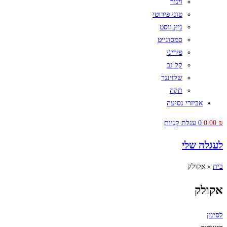
ויגור
טוני פירוטי
ניין ווסט
סמסונייט
פיריני
קל גב
שלזינגר
תקה
אביזרי נסיעה
₪
0.00
0
עגלת קניות
לעגלה שלי
בית
»
אקולק
אקולק
לסינון