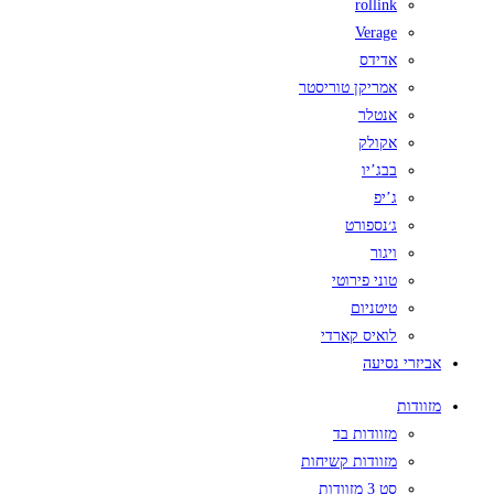
rollink
Verage
אדידס
אמריקן טוריסטר
אנטלר
אקולק
בבג’יו
ג’יפ
ג׳נספורט
ויגור
טוני פירוטי
טיטניום
לואיס קארדי
אביזרי נסיעה
מזוודות
מזוודות בד
מזוודות קשיחות
סט 3 מזוודות