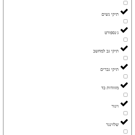
תיקי נשים
ג׳נספורט
תיקי גב למחשב
תיקי גברים
מזוודות בד
ויגור
שלזינגר