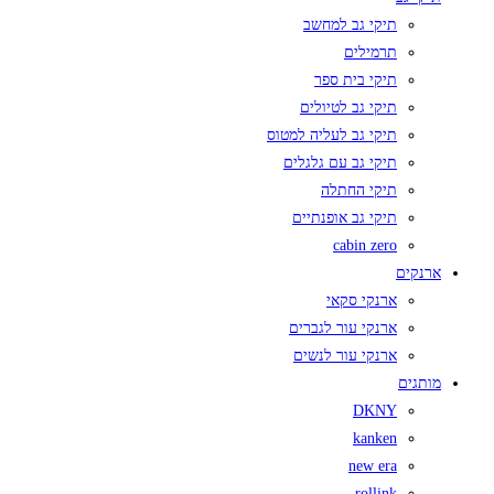
תיקי גב למחשב
תרמילים
תיקי בית ספר
תיקי גב לטיולים
תיקי גב לעליה למטוס
תיקי גב עם גלגלים
תיקי החתלה
תיקי גב אופנתיים
cabin zero
ארנקים
ארנקי סקאי
ארנקי עור לגברים
ארנקי עור לנשים
מותגים
DKNY
kanken
new era
rollink