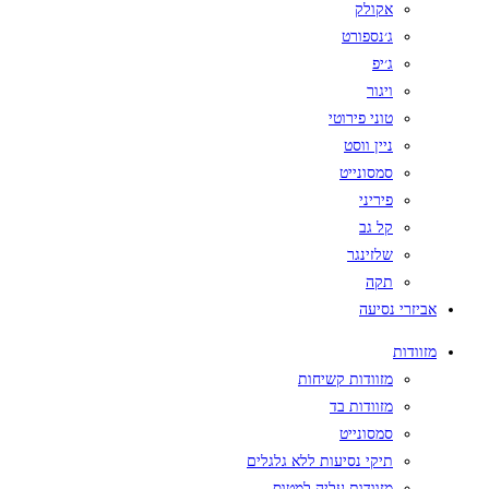
אקולק
ג׳נספורט
ג׳יפ
ויגור
טוני פירוטי
ניין ווסט
סמסונייט
פיריני
קל גב
שלזינגר
תקה
אביזרי נסיעה
מזוודות
מזוודות קשיחות
מזוודות בד
סמסונייט
תיקי נסיעות ללא גלגלים
מזוודות עליה למטוס