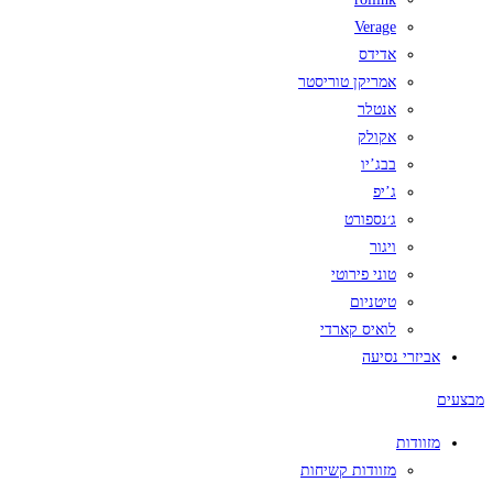
Verage
אדידס
אמריקן טוריסטר
אנטלר
אקולק
בבג’יו
ג’יפ
ג׳נספורט
ויגור
טוני פירוטי
טיטניום
לואיס קארדי
אביזרי נסיעה
מבצעים
מזוודות
מזוודות קשיחות