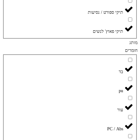
תיקי ספורט / נסיעות
תיקי פאוץ' לנשים
מותג
חומרים
בד
pu
עור
PC / Abs