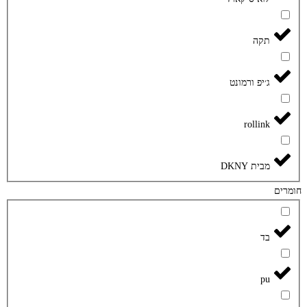
תקה
ג׳יפ ורמונט
rollink
מבית DKNY
חומרים
בד
pu