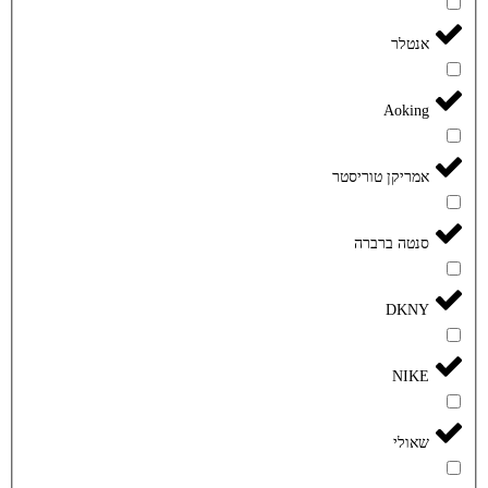
אנטלר
Aoking
אמריקן טוריסטר
סנטה ברברה
DKNY
NIKE
שאולי