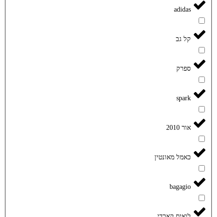
adidas
קל גב
ספרק
spark
אור 2010
כאמל מאונטין
bagagio
לואיס קארדי