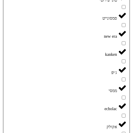
טוני פירוטי
סמסונייט
new era
kanken
ג׳יפ
ממסי
echolac
אקולק