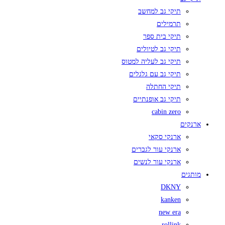
תיקי גב למחשב
תרמילים
תיקי בית ספר
תיקי גב לטיולים
תיקי גב לעליה למטוס
תיקי גב עם גלגלים
תיקי החתלה
תיקי גב אופנתיים
cabin zero
ארנקים
ארנקי סקאי
ארנקי עור לגברים
ארנקי עור לנשים
מותגים
DKNY
kanken
new era
rollink