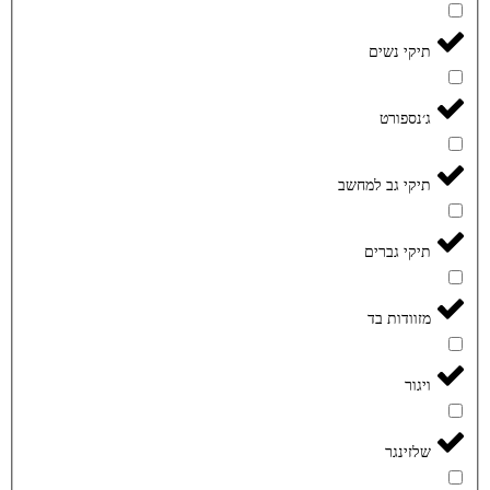
תיקי נשים
ג׳נספורט
תיקי גב למחשב
תיקי גברים
מזוודות בד
ויגור
שלזינגר