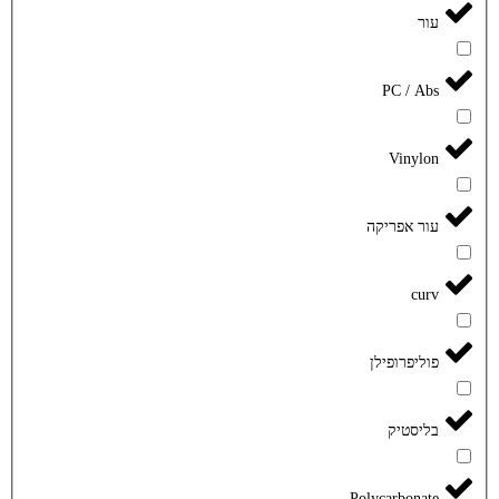
עור
PC / Abs
Vinylon
עור אפריקה
curv
פוליפרופילן
בליסטיק
Polycarbonate