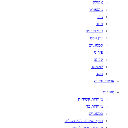
אקולק
ג׳נספורט
ג׳יפ
ויגור
טוני פירוטי
ניין ווסט
סמסונייט
פיריני
קל גב
שלזינגר
תקה
אביזרי נסיעה
מזוודות
מזוודות קשיחות
מזוודות בד
סמסונייט
תיקי נסיעות ללא גלגלים
מזוודות עליה למטוס