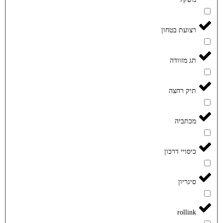
רצועת בטחון
תג מזוודה
תיק רחצה
מכתביה
כיסויי דרכון
סיגריון
rollink