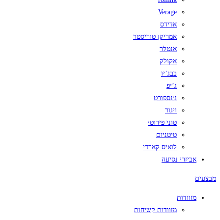
Verage
אדידס
אמריקן טוריסטר
אנטלר
אקולק
בבג’יו
ג’יפ
ג׳נספורט
ויגור
טוני פירוטי
טיטניום
לואיס קארדי
אביזרי נסיעה
מבצעים
מזוודות
מזוודות קשיחות