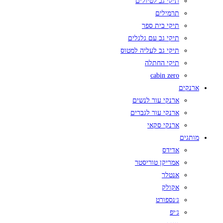
תיקי גב לטיולים
תרמילים
תיקי בית ספר
תיקי גב עם גלגלים
תיקי גב לעליה למטוס
תיקי החתלה
cabin zero
ארנקים
ארנקי עור לנשים
ארנקי עור לגברים
ארנקי סקאי
מותגים
אדידס
אמריקן טוריסטר
אנטלר
אקולק
ג׳נספורט
ג׳יפ