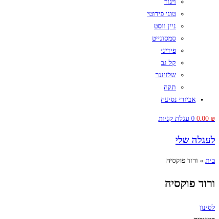
ויגור
טוני פירוטי
ניין ווסט
סמסונייט
פיריני
קל גב
שלזינגר
תקה
אביזרי נסיעה
₪
0.00
0
עגלת קניות
לעגלה שלי
בית
»
ורוד פוקסיה
ורוד פוקסיה
לסינון