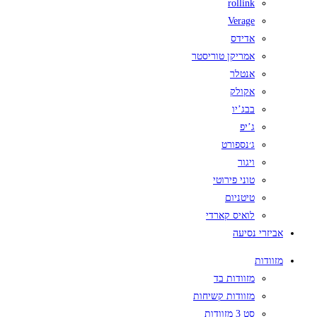
rollink
Verage
אדידס
אמריקן טוריסטר
אנטלר
אקולק
בבג’יו
ג’יפ
ג׳נספורט
ויגור
טוני פירוטי
טיטניום
לואיס קארדי
אביזרי נסיעה
מזוודות
מזוודות בד
מזוודות קשיחות
סט 3 מזוודות