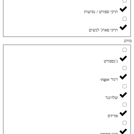
תיקי ספורט / נסיעות
תיקי פאוץ' לנשים
מותג
ג'נספורט
ויגור vigor
שלזינגר
אדידס