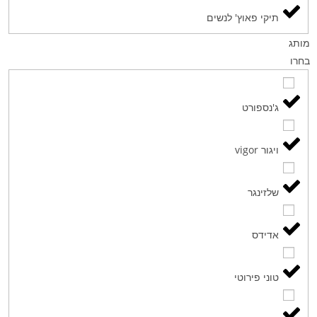
תיקי פאוץ' לנשים
מותג
בחרו
ג'נספורט
ויגור vigor
שלזינגר
אדידס
טוני פירוטי