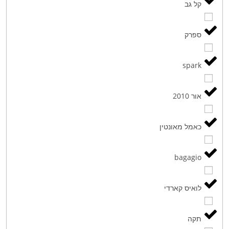
קל גב
ספרק
spark
אור 2010
כאמל מאונטין
bagagio
לואיס קארדי
תקה