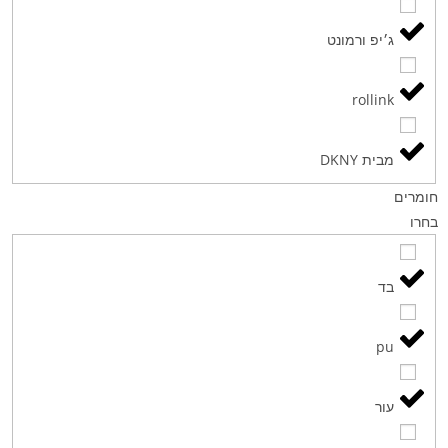
ג׳יפ ורמונט
rollink
מבית DKNY
חומרים
בחרו
בד
pu
עור