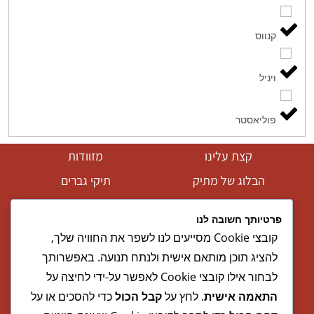
קנווס
ויניל
פוליאסטר
קצת עלינו
מזוודות
הבלוג של מתיק
תיקי גברים
אחריות
תיקי נשים
פרטיותך חשובה לנו
אחריות, החזרות והחלפות
תיקי גב
קובצי Cookie מסייעים לנו לשפר את החוויה שלך,
שירות לקוחות
ארנקים
להציג תוכן מותאם אישית ולנתח תנועה. באפשרותך
לבחור אילו קובצי Cookie לאפשר על-ידי לחיצה על
תקנון אתר
מותגים
התאמה אישית
. לחץ על
קבל הכול
כדי להסכים או על
הצהרת נגישות
מבצעים