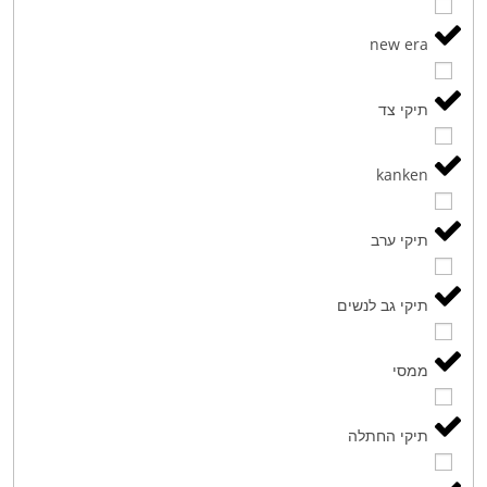
new era
תיקי צד
kanken
תיקי ערב
תיקי גב לנשים
ממסי
תיקי החתלה