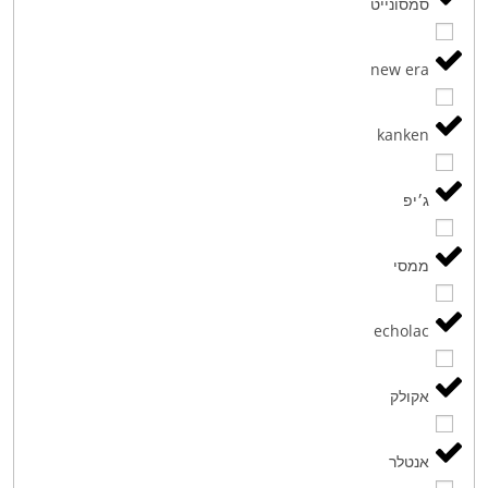
סמסונייט
new era
kanken
ג׳יפ
ממסי
echolac
אקולק
אנטלר