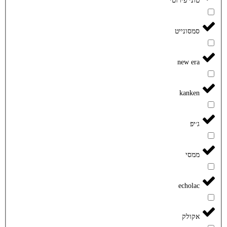
טוני פירוטי
סמסונייט
new era
kanken
ג׳יפ
ממסי
echolac
אקולק