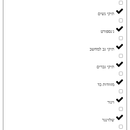
תיקי נשים
ג׳נספורט
תיקי גב למחשב
תיקי גברים
מזוודות בד
ויגור
שלזינגר