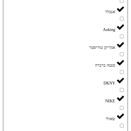
אנטלר
Aoking
אמריקן טוריסטר
סנטה ברברה
DKNY
NIKE
שאולי