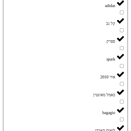
adidas
קל גב
ספרק
spark
אור 2010
כאמל מאונטין
bagagio
לואיס קארדי