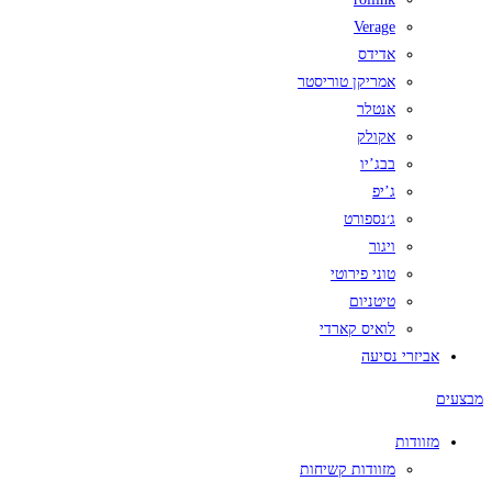
Verage
אדידס
אמריקן טוריסטר
אנטלר
אקולק
בבג’יו
ג’יפ
ג׳נספורט
ויגור
טוני פירוטי
טיטניום
לואיס קארדי
אביזרי נסיעה
מבצעים
מזוודות
מזוודות קשיחות