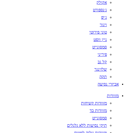
אקולק
ג׳נספורט
ג׳יפ
ויגור
טוני פירוטי
ניין ווסט
סמסונייט
פיריני
קל גב
שלזינגר
תקה
אביזרי נסיעה
מזוודות
מזוודות קשיחות
מזוודות בד
סמסונייט
תיקי נסיעות ללא גלגלים
מזוודות עליה למטוס