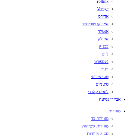
rollink
Verage
אדידס
אמריקן טוריסטר
אנטלר
אקולק
בבג’יו
ג’יפ
ג׳נספורט
ויגור
טוני פירוטי
טיטניום
לואיס קארדי
אביזרי נסיעה
מזוודות
מזוודות בד
מזוודות קשיחות
סט 3 מזוודות