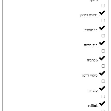
רצועת בטחון
תג מזוודה
תיק רחצה
מכתביה
כיסויי דרכון
סיגריון
rollink