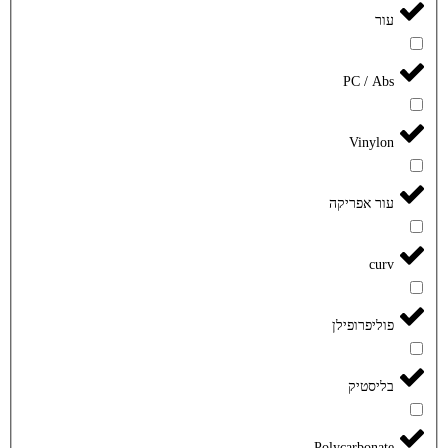
עור
PC / Abs
Vinylon
עור אפריקה
curv
פוליפרופילן
בליסטיק
Polycarbonate