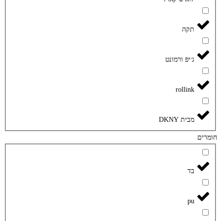
תקה
ג׳יפ ורמונט
rollink
מבית DKNY
חומרים
בד
pu