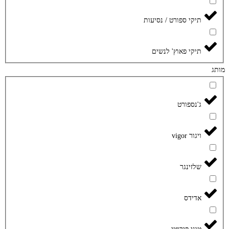
תיקי ספורט / נסיעות
תיקי פאוץ' לנשים
מותג
ג'נספורט
ויגור vigor
שלזינגר
אדידס