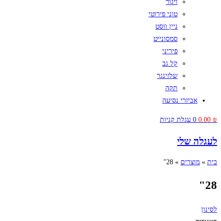
ויגור
טוני פירוטי
ניין ווסט
סמסונייט
פיריני
קל גב
שלזינגר
תקה
אביזרי נסיעה
₪
0.00
0
עגלת קניות
לעגלה שלי
בית
»
מוצרים
»
28"
28"
לסינון