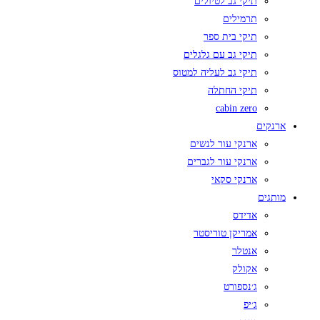
תיקי גב לטיולים
תרמילים
תיקי בית ספר
תיקי גב עם גלגלים
תיקי גב לעליה למטוס
תיקי החתלה
cabin zero
ארנקים
ארנקי עור לנשים
ארנקי עור לגברים
ארנקי סקאי
מותגים
אדידס
אמריקן טוריסטר
אנטלר
אקולק
ג׳נספורט
ג׳יפ