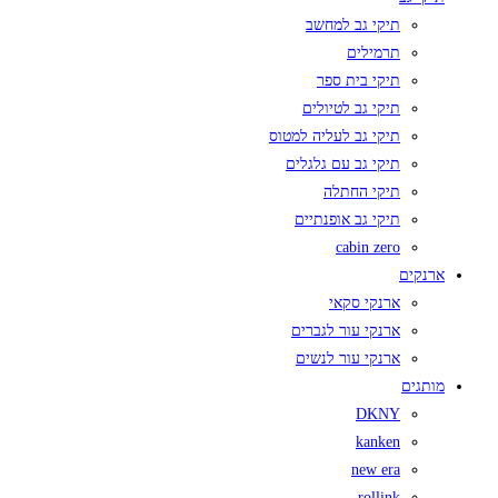
תיקי גב למחשב
תרמילים
תיקי בית ספר
תיקי גב לטיולים
תיקי גב לעליה למטוס
תיקי גב עם גלגלים
תיקי החתלה
תיקי גב אופנתיים
cabin zero
ארנקים
ארנקי סקאי
ארנקי עור לגברים
ארנקי עור לנשים
מותגים
DKNY
kanken
new era
rollink