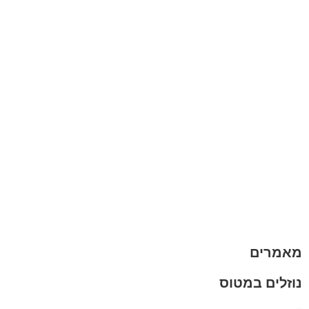
אחריות
אחריות, החזרות והחלפות
שירות לקוחות
תקנון אתר
הצהרת נגישות
מזוודות
תיקי גברים
תיקי נשים
תיקי גב
ארנקים
מותגים
מבצעים
מאמרים
נוזלים במטוס