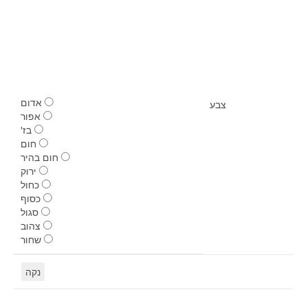
אדום
צבע
אפור
בז'
חום
חום בהיר
ירוק
כחול
כסוף
סגול
צהוב
שחור
נקה