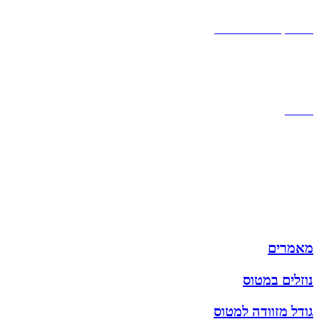
אחריות
אחריות, החזרות והחלפות
שירות לקוחות
תקנון אתר
הצהרת נגישות
מזוודות
תיקי גברים
תיקי נשים
תיקי גב
ארנקים
מותגים
מבצעים
מאמרים
נוזלים במטוס
גודל מזוודה למטוס