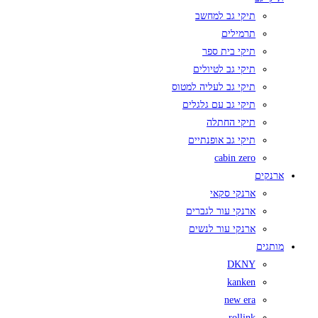
תיקי גב למחשב
תרמילים
תיקי בית ספר
תיקי גב לטיולים
תיקי גב לעליה למטוס
תיקי גב עם גלגלים
תיקי החתלה
תיקי גב אופנתיים
cabin zero
ארנקים
ארנקי סקאי
ארנקי עור לגברים
ארנקי עור לנשים
מותגים
DKNY
kanken
new era
rollink