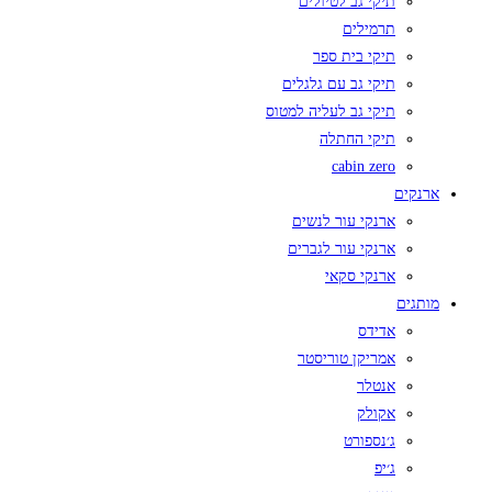
תיקי גב לטיולים
תרמילים
תיקי בית ספר
תיקי גב עם גלגלים
תיקי גב לעליה למטוס
תיקי החתלה
cabin zero
ארנקים
ארנקי עור לנשים
ארנקי עור לגברים
ארנקי סקאי
מותגים
אדידס
אמריקן טוריסטר
אנטלר
אקולק
ג׳נספורט
ג׳יפ