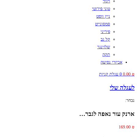
ויגור
טוני פירוטי
ניין ווסט
סמסונייט
פיריני
קל גב
שלזינגר
תקה
אביזרי נסיעה
₪
0.00
0
עגלת קניות
לעגלה שלי
נבחר:
ארנק עור נאפה לגבר…
169.00
₪