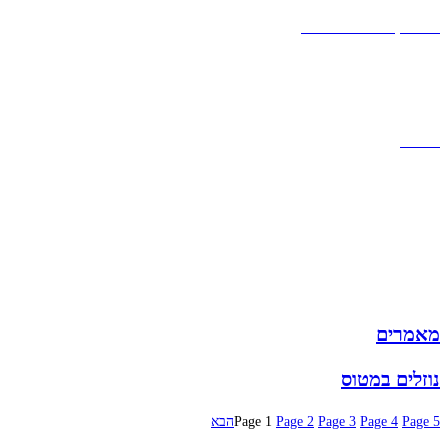
אחריות
אחריות, החזרות והחלפות
שירות לקוחות
תקנון אתר
הצהרת נגישות
מזוודות
תיקי גברים
תיקי נשים
תיקי גב
ארנקים
מותגים
מבצעים
מאמרים
נוזלים במטוס
5
Page
4
Page
3
Page
2
Page
1
Page
הבא