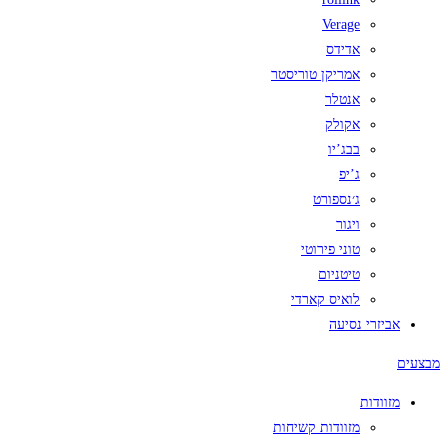
Verage
אדידס
אמריקן טוריסטר
אנטלר
אקולק
בבג’יו
ג’יפ
ג׳נספורט
ויגור
טוני פירוטי
טיטניום
לואיס קארדי
אביזרי נסיעה
מבצעים
מזוודות
מזוודות קשיחות