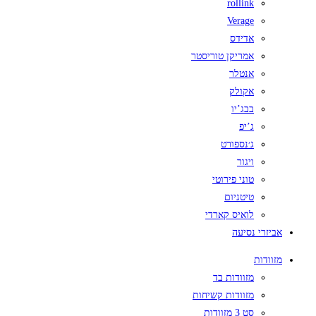
rollink
Verage
אדידס
אמריקן טוריסטר
אנטלר
אקולק
בבג’יו
ג’יפ
ג׳נספורט
ויגור
טוני פירוטי
טיטניום
לואיס קארדי
אביזרי נסיעה
מזוודות
מזוודות בד
מזוודות קשיחות
סט 3 מזוודות