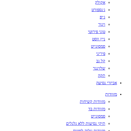
אקולק
ג׳נספורט
ג׳יפ
ויגור
טוני פירוטי
ניין ווסט
סמסונייט
פיריני
קל גב
שלזינגר
תקה
אביזרי נסיעה
מזוודות
מזוודות קשיחות
מזוודות בד
סמסונייט
תיקי נסיעות ללא גלגלים
מזוודות עליה למטוס