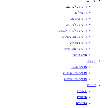
תיקי גב
תיקי גב למחשב
תרמילים
תיקי בית ספר
תיקי גב לטיולים
תיקי גב לעליה למטוס
תיקי גב עם גלגלים
תיקי החתלה
תיקי גב אופנתיים
cabin zero
ארנקים
ארנקי סקאי
ארנקי עור לגברים
ארנקי עור לנשים
מותגים
DKNY
kanken
new era