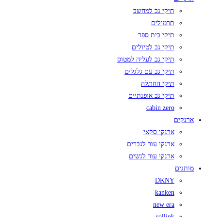
תיקי גב למחשב
תרמילים
תיקי בית ספר
תיקי גב לטיולים
תיקי גב לעליה למטוס
תיקי גב עם גלגלים
תיקי החתלה
תיקי גב אופנתיים
cabin zero
ארנקים
ארנקי סקאי
ארנקי עור לגברים
ארנקי עור לנשים
מותגים
DKNY
kanken
new era
rollink