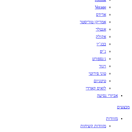
Verage
אדידס
אמריקן טוריסטר
אנטלר
אקולק
בבג’יו
ג’יפ
ג׳נספורט
ויגור
טוני פירוטי
טיטניום
לואיס קארדי
אביזרי נסיעה
מבצעים
מזוודות
מזוודות קשיחות