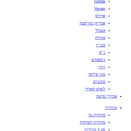
rollink
Verage
אדידס
אמריקן טוריסטר
אנטלר
אקולק
בבג’יו
ג’יפ
ג׳נספורט
ויגור
טוני פירוטי
טיטניום
לואיס קארדי
אביזרי נסיעה
מזוודות
מזוודות בד
מזוודות קשיחות
סט 3 מזוודות