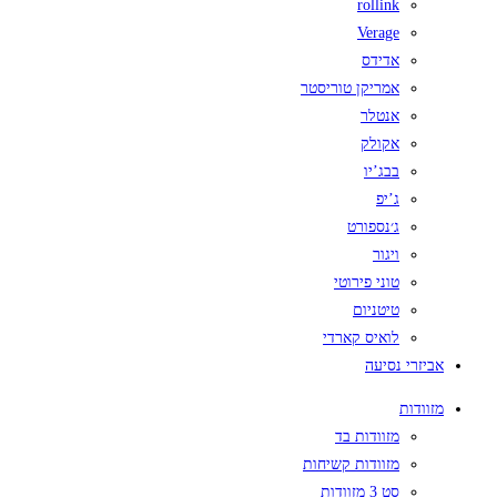
rollink
Verage
אדידס
אמריקן טוריסטר
אנטלר
אקולק
בבג’יו
ג’יפ
ג׳נספורט
ויגור
טוני פירוטי
טיטניום
לואיס קארדי
אביזרי נסיעה
מזוודות
מזוודות בד
מזוודות קשיחות
סט 3 מזוודות