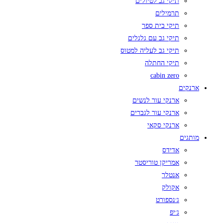
תיקי גב לטיולים
תרמילים
תיקי בית ספר
תיקי גב עם גלגלים
תיקי גב לעליה למטוס
תיקי החתלה
cabin zero
ארנקים
ארנקי עור לנשים
ארנקי עור לגברים
ארנקי סקאי
מותגים
אדידס
אמריקן טוריסטר
אנטלר
אקולק
ג׳נספורט
ג׳יפ