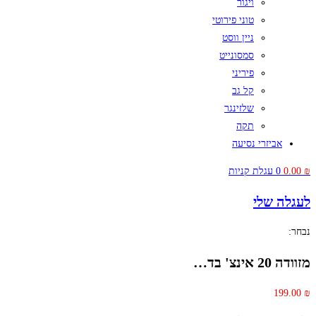
ויגור
טוני פירוטי
ניין ווסט
סמסונייט
פיריני
קל גב
שלזינגר
תקה
אביזרי נסיעה
₪
0.00
0
עגלת קניות
לעגלה שלי
נבחר:
מזוודה 20 אינצ' בד…
199.00
₪