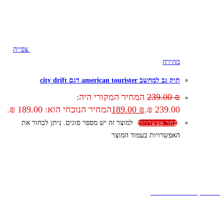
צפייה
מהירה
תיק גב למחשב american tourister דגם city drift
₪
239.00
המחיר המקורי היה:
239.00 ₪.
₪
189.00
המחיר הנוכחי הוא: 189.00 ₪.
למוצר זה יש מספר סוגים. ניתן לבחור את
בחר אפשרויות
האפשרויות בעמוד המוצר
קצת עלינו
הבלוג של מתיק
אחריות
אחריות, החזרות והחלפות
שירות לקוחות
תקנון אתר