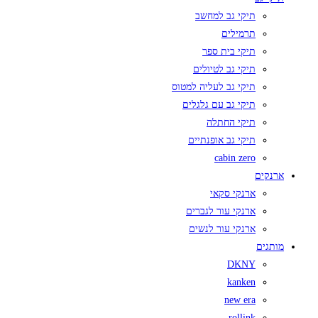
תיקי גב למחשב
תרמילים
תיקי בית ספר
תיקי גב לטיולים
תיקי גב לעליה למטוס
תיקי גב עם גלגלים
תיקי החתלה
תיקי גב אופנתיים
cabin zero
ארנקים
ארנקי סקאי
ארנקי עור לגברים
ארנקי עור לנשים
מותגים
DKNY
kanken
new era
rollink