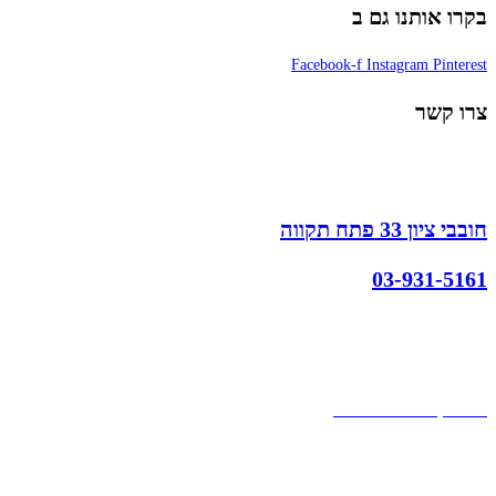
בקרו אותנו גם ב
Facebook-f
Instagram
Pinterest
צרו קשר
חובבי ציון 33 פתח תקווה
03-931-5161
קצת עלינו
הבלוג של מתיק
אחריות
אחריות, החזרות והחלפות
שירות לקוחות
תקנון אתר
הצהרת נגישות