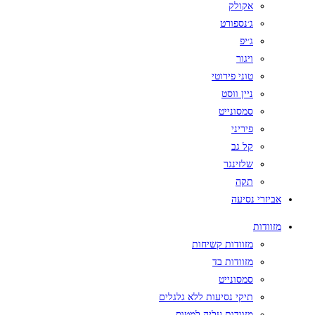
אקולק
ג׳נספורט
ג׳יפ
ויגור
טוני פירוטי
ניין ווסט
סמסונייט
פיריני
קל גב
שלזינגר
תקה
אביזרי נסיעה
מזוודות
מזוודות קשיחות
מזוודות בד
סמסונייט
תיקי נסיעות ללא גלגלים
מזוודות עליה למטוס