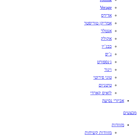
Verage
אדידס
אמריקן טוריסטר
אנטלר
אקולק
בבג’יו
ג’יפ
ג׳נספורט
ויגור
טוני פירוטי
טיטניום
לואיס קארדי
אביזרי נסיעה
מבצעים
מזוודות
מזוודות קשיחות