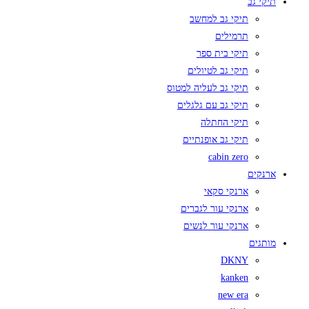
תיקי גב
תיקי גב למחשב
תרמילים
תיקי בית ספר
תיקי גב לטיולים
תיקי גב לעליה למטוס
תיקי גב עם גלגלים
תיקי החתלה
תיקי גב אופנתיים
cabin zero
ארנקים
ארנקי סקאי
ארנקי עור לגברים
ארנקי עור לנשים
מותגים
DKNY
kanken
new era