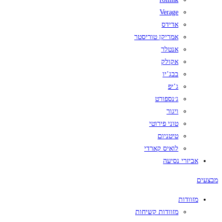
Verage
אדידס
אמריקן טוריסטר
אנטלר
אקולק
בבג’יו
ג’יפ
ג׳נספורט
ויגור
טוני פירוטי
טיטניום
לואיס קארדי
אביזרי נסיעה
מבצעים
מזוודות
מזוודות קשיחות