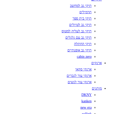
תיקי גב למחשב
תרמילים
תיקי בית ספר
תיקי גב לטיולים
תיקי גב לעליה למטוס
תיקי גב עם גלגלים
תיקי החתלה
תיקי גב אופנתיים
cabin zero
ארנקים
ארנקי סקאי
ארנקי עור לגברים
ארנקי עור לנשים
מותגים
DKNY
kanken
new era
rollink