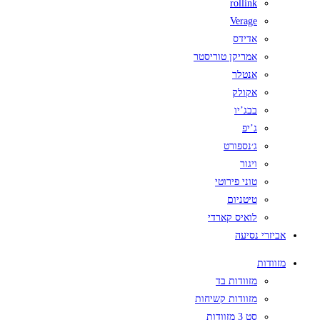
rollink
Verage
אדידס
אמריקן טוריסטר
אנטלר
אקולק
בבג’יו
ג’יפ
ג׳נספורט
ויגור
טוני פירוטי
טיטניום
לואיס קארדי
אביזרי נסיעה
מזוודות
מזוודות בד
מזוודות קשיחות
סט 3 מזוודות