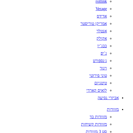
rollink
Verage
אדידס
אמריקן טוריסטר
אנטלר
אקולק
בבג’יו
ג’יפ
ג׳נספורט
ויגור
טוני פירוטי
טיטניום
לואיס קארדי
אביזרי נסיעה
מזוודות
מזוודות בד
מזוודות קשיחות
סט 3 מזוודות