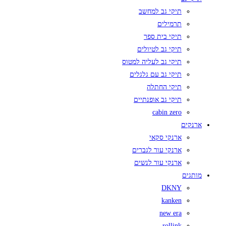
תיקי גב למחשב
תרמילים
תיקי בית ספר
תיקי גב לטיולים
תיקי גב לעליה למטוס
תיקי גב עם גלגלים
תיקי החתלה
תיקי גב אופנתיים
cabin zero
ארנקים
ארנקי סקאי
ארנקי עור לגברים
ארנקי עור לנשים
מותגים
DKNY
kanken
new era
rollink