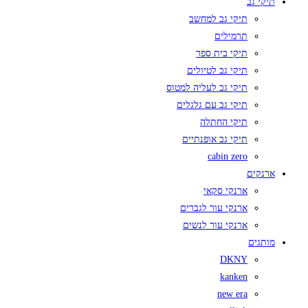
תיקי גב
תיקי גב למחשב
תרמילים
תיקי בית ספר
תיקי גב לטיולים
תיקי גב לעליה למטוס
תיקי גב עם גלגלים
תיקי החתלה
תיקי גב אופנתיים
cabin zero
ארנקים
ארנקי סקאי
ארנקי עור לגברים
ארנקי עור לנשים
מותגים
DKNY
kanken
new era