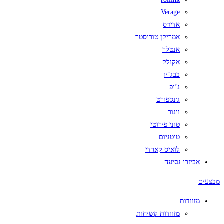
Verage
אדידס
אמריקן טוריסטר
אנטלר
אקולק
בבג’יו
ג’יפ
ג׳נספורט
ויגור
טוני פירוטי
טיטניום
לואיס קארדי
אביזרי נסיעה
מבצעים
מזוודות
מזוודות קשיחות