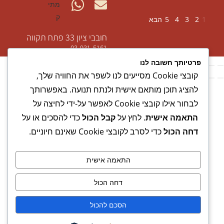
1
2
3
4
5
הבא
חובבי ציון 33 פתח תקווה
03-931-5161
פרטיותך חשובה לנו
קובצי Cookie מסייעים לנו לשפר את החוויה שלך,
להציג תוכן מותאם אישית ולנתח תנועה. באפשרותך
לבחור אילו קובצי Cookie לאפשר על-ידי לחיצה על
התאמה אישית
. לחץ על
קבל הכול
כדי להסכים או על
דחה הכול
כדי לסרב לקובצי Cookie שאינם חיוניים.
התאמה אישית
דחה הכול
הסכם להכול