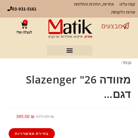
קצת עלינו
אחריות, החזרות והחלפות
03-931-5161
שירות הלקוחות
0
מבצעים
לעגלה שלי
נבחר:
מזוודה 26" Slazenger
דגם…
389.00
₪
479.00
₪
בחירת אפשרויות