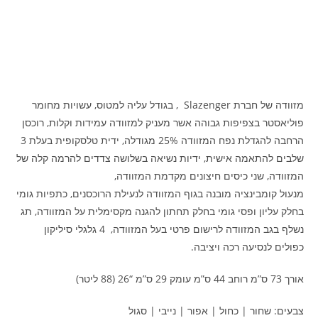
מזוודה של חברת Slazenger , בגודל עליה למטוס, עשויות מחומר
פוליאסטר בצפיפות גבוהה אשר מעניק למזוודה עמידות וקלות, רוכסן
הרחבה להגדלת נפח המזוודה 25% מגודלה, ידית טלסקופית בעלת 3
שלבים להתאמה אישית, ידיות נשיאה בשלושה צדדים להרמה קלה של
המזוודה, שני כיסים חיצונים מקדמת המזוודה,
מנעול קומבינציה מובנה בגוף המזוודה לנעילת הרוכסנים, כתפיות גומי
בחלק עליון ופסי גומי בחלק תחתון להגנה מקסימלית על המזוודה, תג
נשלף בגב המזוודה לרישום פרטי בעל המזוודה, 4 גלגלי סיליקון
כפולים לנסיעה רכה ויציבה.
אורך 73 ס”מ רוחב 44 ס”מ עומק 29 ס”מ “26 (88 ליטר)
צבעים: שחור | כחול | אפור | נייבי | סגול