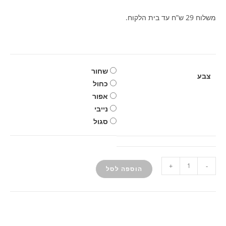
משלוח 29 ש”ח עד בית הלקוח.
שחור
צבע
כחול
אפור
נייבי
סגול
+
-
הוספה לסל