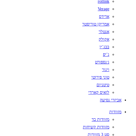
rollink
Verage
אדידס
אמריקן טוריסטר
אנטלר
אקולק
בבג’יו
ג’יפ
ג׳נספורט
ויגור
טוני פירוטי
טיטניום
לואיס קארדי
אביזרי נסיעה
מזוודות
מזוודות בד
מזוודות קשיחות
סט 3 מזוודות