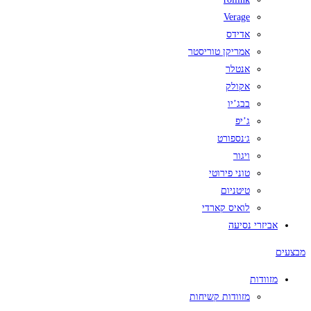
Verage
אדידס
אמריקן טוריסטר
אנטלר
אקולק
בבג’יו
ג’יפ
ג׳נספורט
ויגור
טוני פירוטי
טיטניום
לואיס קארדי
אביזרי נסיעה
מבצעים
מזוודות
מזוודות קשיחות