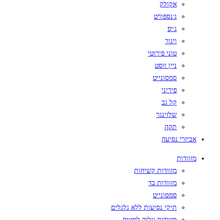
אקולק
ג׳נספורט
ג׳יפ
ויגור
טוני פירוטי
ניין ווסט
סמסונייט
פיריני
קל גב
שלזינגר
תקה
אביזרי נסיעה
מזוודות
מזוודות קשיחות
מזוודות בד
סמסונייט
תיקי נסיעות ללא גלגלים
מזוודות עליה למטוס