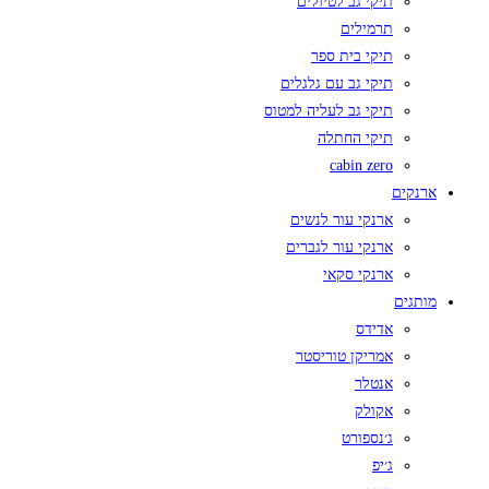
תיקי גב לטיולים
תרמילים
תיקי בית ספר
תיקי גב עם גלגלים
תיקי גב לעליה למטוס
תיקי החתלה
cabin zero
ארנקים
ארנקי עור לנשים
ארנקי עור לגברים
ארנקי סקאי
מותגים
אדידס
אמריקן טוריסטר
אנטלר
אקולק
ג׳נספורט
ג׳יפ