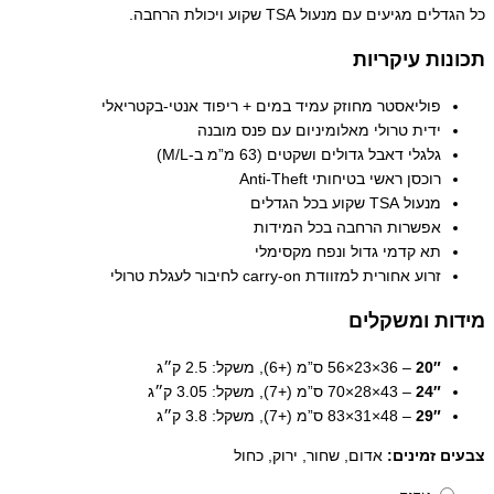
כל הגדלים מגיעים עם מנעול TSA שקוע ויכולת הרחבה.
תכונות עיקריות
פוליאסטר מחוזק עמיד במים + ריפוד אנטי-בקטריאלי
ידית טרולי מאלומיניום עם פנס מובנה
גלגלי דאבל גדולים ושקטים (63 מ”מ ב-M/L)
רוכסן ראשי בטיחותי Anti-Theft
מנעול TSA שקוע בכל הגדלים
אפשרות הרחבה בכל המידות
תא קדמי גדול ונפח מקסימלי
זרוע אחורית למזוודת carry-on לחיבור לעגלת טרולי
מידות ומשקלים
20″
– 36×23×56 ס”מ (+6), משקל: 2.5 ק״ג
24″
– 43×28×70 ס”מ (+7), משקל: 3.05 ק״ג
29″
– 48×31×83 ס”מ (+7), משקל: 3.8 ק״ג
צבעים זמינים:
אדום, שחור, ירוק, כחול