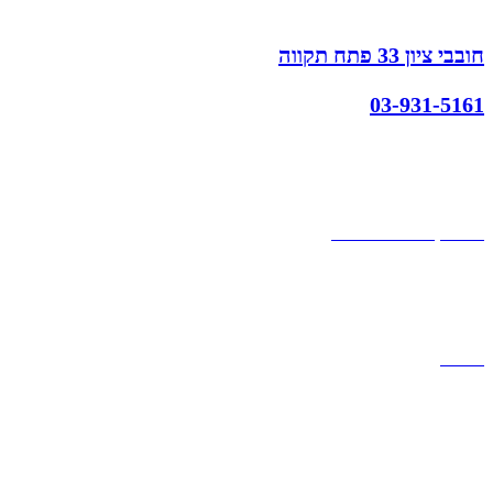
חובבי ציון 33 פתח תקווה
03-931-5161
קצת עלינו
הבלוג של מתיק
אחריות
אחריות, החזרות והחלפות
שירות לקוחות
תקנון אתר
הצהרת נגישות
מזוודות
תיקי גברים
תיקי נשים
תיקי גב
ארנקים