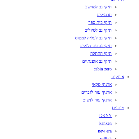
תיקי גב למחשב
תרמילים
תיקי בית ספר
תיקי גב לטיולים
תיקי גב לעליה למטוס
תיקי גב עם גלגלים
תיקי החתלה
תיקי גב אופנתיים
cabin zero
ארנקים
ארנקי סקאי
ארנקי עור לגברים
ארנקי עור לנשים
מותגים
DKNY
kanken
new era
rollink