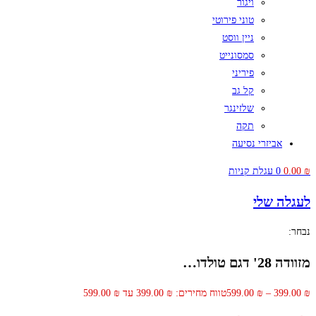
ויגור
טוני פירוטי
ניין ווסט
סמסונייט
פיריני
קל גב
שלזינגר
תקה
אביזרי נסיעה
₪
0.00
0
עגלת קניות
לעגלה שלי
נבחר:
מזוודה 28' דגם טולדו…
₪
399.00
–
₪
599.00
טווח מחירים: ⁦399.00 ₪⁩ עד ⁦599.00 ₪⁩