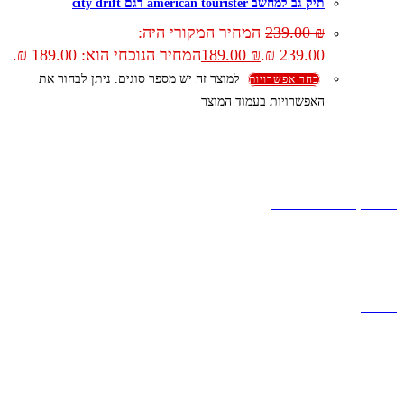
תיק גב למחשב american tourister דגם city drift
₪
239.00
המחיר המקורי היה:
239.00 ₪.
₪
189.00
המחיר הנוכחי הוא: 189.00 ₪.
למוצר זה יש מספר סוגים. ניתן לבחור את
בחר אפשרויות
האפשרויות בעמוד המוצר
קצת עלינו
הבלוג של מתיק
אחריות
אחריות, החזרות והחלפות
שירות לקוחות
תקנון אתר
הצהרת נגישות
מזוודות
תיקי גברים
תיקי נשים
תיקי גב
ארנקים