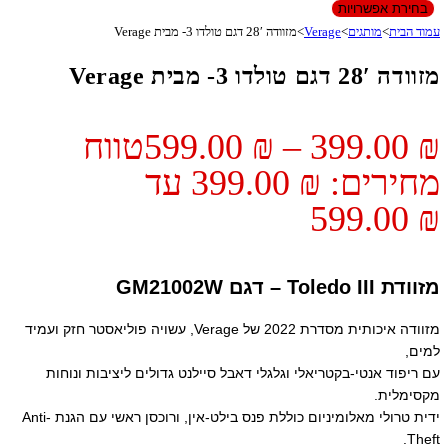
בחירת אפשרויות
עמוד הבית
>
מותגים
>
Verage
>
מזוודה 28′ דגם טולדו 3- מבית Verage
מזוודה 28′ דגם טולדו 3- מבית Verage
₪
399.00
–
₪
599.00
טווח
מחירים: ⁦399.00 ₪⁩ עד
מזוודת Toledo III – דגם GM21002W
מזוודה איכותית מסדרת 2022 של Verage, עשויה פוליאסטר חזק ועמיד
למים,
עם ריפוד אנטי-בקטריאלי וגלגלי דאבל סיילנט גדולים ליציבות ונוחות
מקסימלית.
ידית טרולי מאלומיניום כוללת פנס בילט-אין, ורוכסן ראשי עם הגנת Anti-
Theft.