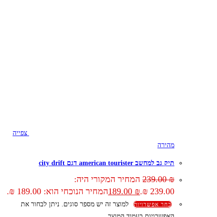
צפייה
מהירה
תיק גב למחשב american tourister דגם city drift
₪
239.00
המחיר המקורי היה:
239.00 ₪.
₪
189.00
המחיר הנוכחי הוא: 189.00 ₪.
למוצר זה יש מספר סוגים. ניתן לבחור את
בחר אפשרויות
האפשרויות בעמוד המוצר