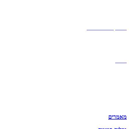
קצת עלינו
הבלוג של מתיק
אחריות
אחריות, החזרות והחלפות
שירות לקוחות
תקנון אתר
הצהרת נגישות
מזוודות
תיקי גברים
תיקי נשים
תיקי גב
ארנקים
מותגים
מבצעים
מאמרים