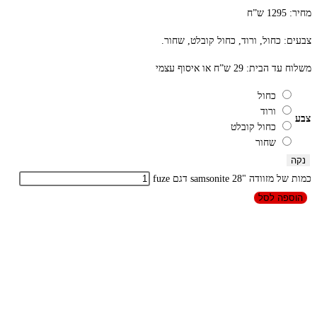
מחיר: 1295 ש”ח
צבעים: כחול, ורוד, כחול קובלט, שחור.
משלוח עד הבית: 29 ש”ח או איסוף עצמי
כחול
ורוד
צבע
כחול קובלט
שחור
נקה
כמות של מזוודה "28 samsonite דגם fuze
הוספה לסל