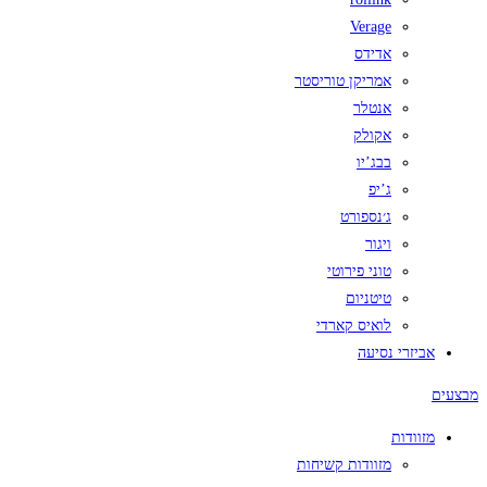
Verage
אדידס
אמריקן טוריסטר
אנטלר
אקולק
בבג’יו
ג’יפ
ג׳נספורט
ויגור
טוני פירוטי
טיטניום
לואיס קארדי
אביזרי נסיעה
מבצעים
מזוודות
מזוודות קשיחות