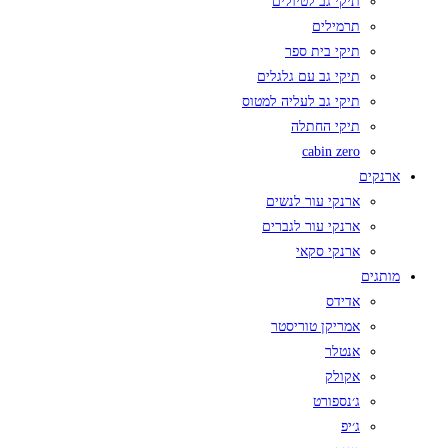
תיקי גב לטיולים
תרמילים
תיקי בית ספר
תיקי גב עם גלגלים
תיקי גב לעליה למטוס
תיקי החתלה
cabin zero
ארנקים
ארנקי עור לנשים
ארנקי עור לגברים
ארנקי סקאי
מותגים
אדידס
אמריקן טוריסטר
אנטלר
אקולק
ג׳נספורט
ג׳יפ