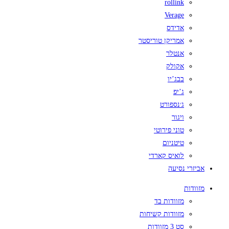
rollink
Verage
אדידס
אמריקן טוריסטר
אנטלר
אקולק
בבג’יו
ג’יפ
ג׳נספורט
ויגור
טוני פירוטי
טיטניום
לואיס קארדי
אביזרי נסיעה
מזוודות
מזוודות בד
מזוודות קשיחות
סט 3 מזוודות