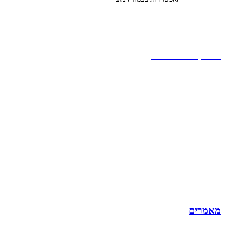
קצת עלינו
הבלוג של מתיק
אחריות
אחריות, החזרות והחלפות
שירות לקוחות
תקנון אתר
הצהרת נגישות
מזוודות
תיקי גברים
תיקי נשים
תיקי גב
ארנקים
מותגים
מבצעים
מאמרים