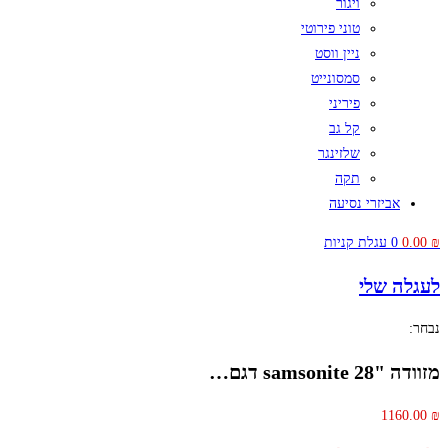
ויגור
טוני פירוטי
ניין ווסט
סמסונייט
פיריני
קל גב
שלזינגר
תקה
אביזרי נסיעה
₪
0.00
0
עגלת קניות
לעגלה שלי
נבחר:
מזוודה "28 samsonite דגם…
1160.00
₪