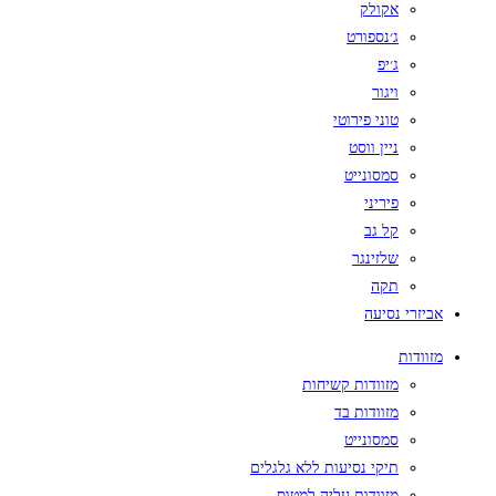
אקולק
ג׳נספורט
ג׳יפ
ויגור
טוני פירוטי
ניין ווסט
סמסונייט
פיריני
קל גב
שלזינגר
תקה
אביזרי נסיעה
מזוודות
מזוודות קשיחות
מזוודות בד
סמסונייט
תיקי נסיעות ללא גלגלים
מזוודות עליה למטוס