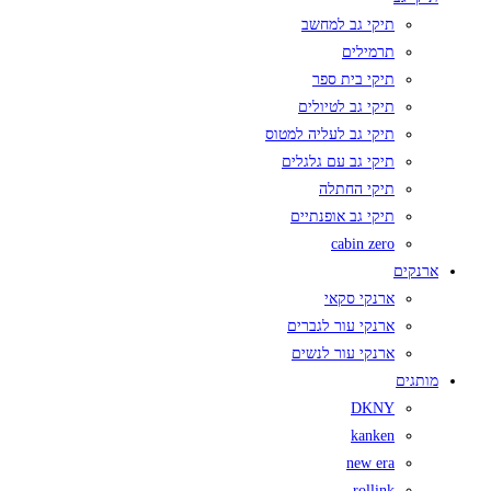
תיקי גב למחשב
תרמילים
תיקי בית ספר
תיקי גב לטיולים
תיקי גב לעליה למטוס
תיקי גב עם גלגלים
תיקי החתלה
תיקי גב אופנתיים
cabin zero
ארנקים
ארנקי סקאי
ארנקי עור לגברים
ארנקי עור לנשים
מותגים
DKNY
kanken
new era
rollink