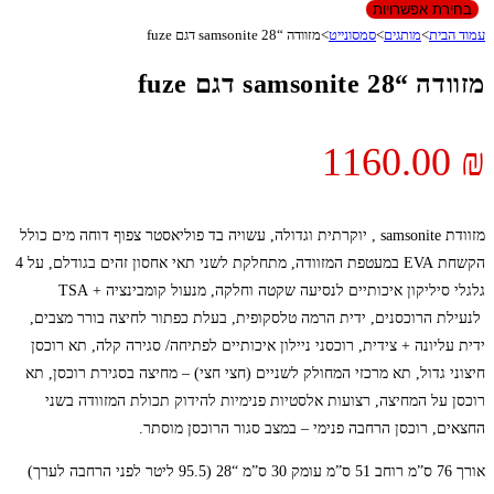
בחירת אפשרויות
עמוד הבית
>
מותגים
>
סמסונייט
>
מזוודה “28 samsonite דגם fuze
מזוודה “28 samsonite דגם fuze
1160.00
₪
מזוודת samsonite , יוקרתית וגדולה, עשויה בד פוליאסטר צפוף דוחה מים כולל
הקשחת EVA במעטפת המזוודה, מתחלקת לשני תאי אחסון זהים בגודלם, על 4
גלגלי סיליקון איכותיים לנסיעה שקטה וחלקה, מנעול קומבינציה + TSA
לנעילת הרוכסנים, ידית הרמה טלסקופית, בעלת כפתור לחיצה בורר מצבים,
ידית עליונה + צידית, רוכסני ניילון איכותיים לפתיחה/ סגירה קלה, תא רוכסן
חיצוני גדול, תא מרכזי המחולק לשניים (חצי חצי) – מחיצה בסגירת רוכסן, תא
רוכסן על המחיצה, רצועות אלסטיות פנימיות להידוק תכולת המזוודה בשני
החצאים, רוכסן הרחבה פנימי – במצב סגור הרוכסן מוסתר.
אורך 76 ס”מ רוחב 51 ס”מ עומק 30 ס”מ “28 (95.5 ליטר לפני הרחבה לערך)