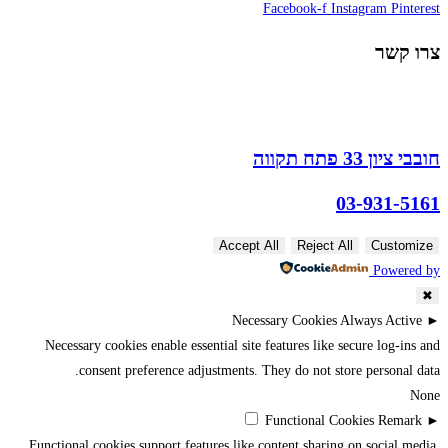
Facebook-f
Instagram
Pinterest
צרו קשר
חובבי ציון 33 פתח תקווה
03-931-5161
Accept All
Reject All
Customize
Powered by
✖
Necessary Cookies
Always Active
►
Necessary cookies enable essential site features like secure log-ins and
consent preference adjustments. They do not store personal data.
None
Functional Cookies
Remark
►
Functional cookies support features like content sharing on social media,