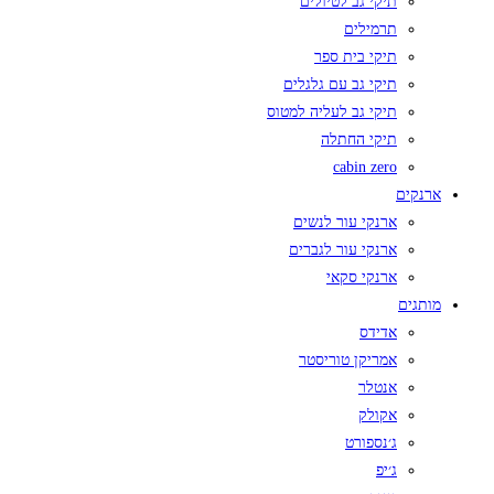
תיקי גב לטיולים
תרמילים
תיקי בית ספר
תיקי גב עם גלגלים
תיקי גב לעליה למטוס
תיקי החתלה
cabin zero
ארנקים
ארנקי עור לנשים
ארנקי עור לגברים
ארנקי סקאי
מותגים
אדידס
אמריקן טוריסטר
אנטלר
אקולק
ג׳נספורט
ג׳יפ