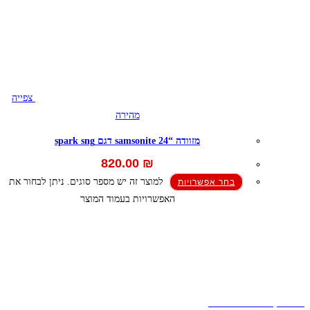
צפייה
מהירה
מזוודה “24 samsonite דגם spark sng
820.00
₪
למוצר זה יש מספר סוגים. ניתן לבחור את
בחר אפשרויות
האפשרויות בעמוד המוצר
קצת עלינו
הבלוג של מתיק
אחריות
אחריות, החזרות והחלפות