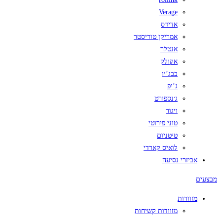
Verage
אדידס
אמריקן טוריסטר
אנטלר
אקולק
בבג’יו
ג’יפ
ג׳נספורט
ויגור
טוני פירוטי
טיטניום
לואיס קארדי
אביזרי נסיעה
מבצעים
מזוודות
מזוודות קשיחות