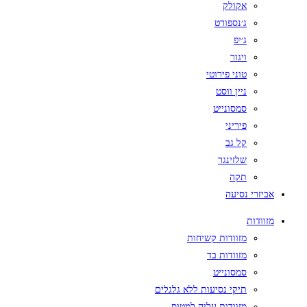
אקולק
ג׳נספורט
ג׳יפ
ויגור
טוני פירוטי
ניין ווסט
סמסונייט
פיריני
קל גב
שלזינגר
תקה
אביזרי נסיעה
מזוודות
מזוודות קשיחות
מזוודות בד
סמסונייט
תיקי נסיעות ללא גלגלים
מזוודות עליה למטוס