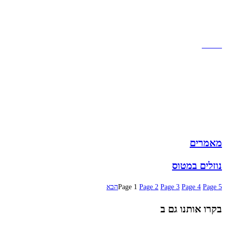
שירות לקוחות
תקנון אתר
הצהרת נגישות
מזוודות
תיקי גברים
תיקי נשים
תיקי גב
ארנקים
מותגים
מבצעים
מאמרים
נוזלים במטוס
5
Page
4
Page
3
Page
2
Page
1
Page
הבא
בקרו אותנו גם ב