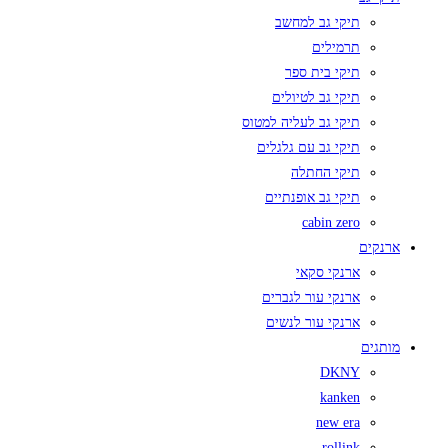
תיקי גב למחשב
תרמילים
תיקי בית ספר
תיקי גב לטיולים
תיקי גב לעליה למטוס
תיקי גב עם גלגלים
תיקי החתלה
תיקי גב אופנתיים
cabin zero
ארנקים
ארנקי סקאי
ארנקי עור לגברים
ארנקי עור לנשים
מותגים
DKNY
kanken
new era
rollink