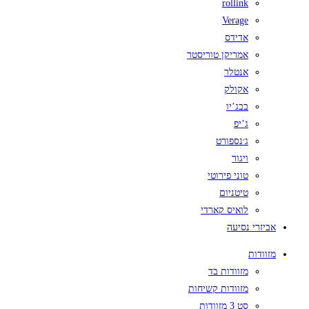
rollink
Verage
אדידס
אמריקן טוריסטר
אנטלר
אקולק
בבג’יו
ג’יפ
ג׳נספורט
ויגור
טוני פירוטי
טיטניום
לואיס קארדי
אביזרי נסיעה
מזוודות
מזוודות בד
מזוודות קשיחות
סט 3 מזוודות