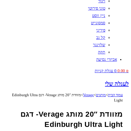
ויגור
טוני פירוטי
ניין ווסט
סמסונייט
פיריני
קל גב
שלזינגר
תקה
אביזרי נסיעה
₪
0.00
0
עגלת קניות
לעגלה שלי
עמוד הבית
>
מותגים
>
Verage
>
מזוודת 20″ מותג Verage- דגם Edinburgh Ultra
Light
מזוודת 20″ מותג Verage- דגם
Edinburgh Ultra Light