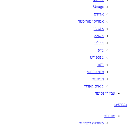
Verage
אדידס
אמריקן טוריסטר
אנטלר
אקולק
בבג’יו
ג’יפ
ג׳נספורט
ויגור
טוני פירוטי
טיטניום
לואיס קארדי
אביזרי נסיעה
מבצעים
מזוודות
מזוודות קשיחות