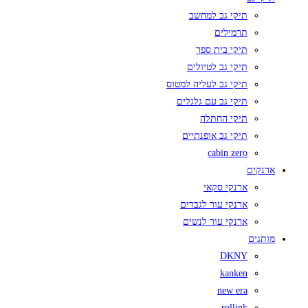
תיקי גב למחשב
תרמילים
תיקי בית ספר
תיקי גב לטיולים
תיקי גב לעליה למטוס
תיקי גב עם גלגלים
תיקי החתלה
תיקי גב אופנתיים
cabin zero
ארנקים
ארנקי סקאי
ארנקי עור לגברים
ארנקי עור לנשים
מותגים
DKNY
kanken
new era
rollink