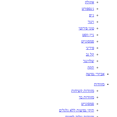
אקולק
ג׳נספורט
ג׳יפ
ויגור
טוני פירוטי
ניין ווסט
סמסונייט
פיריני
קל גב
שלזינגר
תקה
אביזרי נסיעה
מזוודות
מזוודות קשיחות
מזוודות בד
סמסונייט
תיקי נסיעות ללא גלגלים
מזוודות עליה למטוס