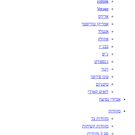
rollink
Verage
אדידס
אמריקן טוריסטר
אנטלר
אקולק
בבג’יו
ג’יפ
ג׳נספורט
ויגור
טוני פירוטי
טיטניום
לואיס קארדי
אביזרי נסיעה
מזוודות
מזוודות בד
מזוודות קשיחות
סט 3 מזוודות