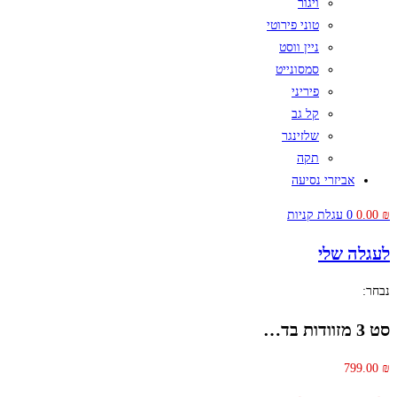
ויגור
טוני פירוטי
ניין ווסט
סמסונייט
פיריני
קל גב
שלזינגר
תקה
אביזרי נסיעה
₪
0.00
0
עגלת קניות
לעגלה שלי
נבחר:
סט 3 מזוודות בד…
799.00
₪