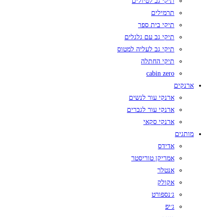
תיקי גב לטיולים
תרמילים
תיקי בית ספר
תיקי גב עם גלגלים
תיקי גב לעליה למטוס
תיקי החתלה
cabin zero
ארנקים
ארנקי עור לנשים
ארנקי עור לגברים
ארנקי סקאי
מותגים
אדידס
אמריקן טוריסטר
אנטלר
אקולק
ג׳נספורט
ג׳יפ