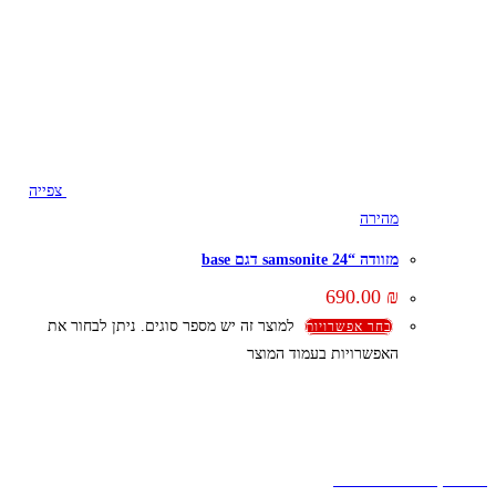
צפייה
מהירה
מזוודה “24 samsonite דגם base
690.00
₪
למוצר זה יש מספר סוגים. ניתן לבחור את
בחר אפשרויות
האפשרויות בעמוד המוצר
קצת עלינו
הבלוג של מתיק
אחריות
אחריות, החזרות והחלפות