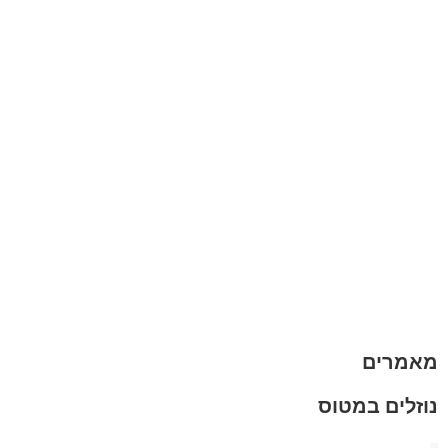
אחריות
אחריות, החזרות והחלפות
שירות לקוחות
תקנון אתר
הצהרת נגישות
מזוודות
תיקי גברים
תיקי נשים
תיקי גב
ארנקים
מותגים
מבצעים
מאמרים
נוזלים במטוס