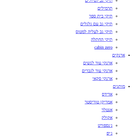
תיקי גב לטיולים
תרמילים
תיקי בית ספר
תיקי גב עם גלגלים
תיקי גב לעליה למטוס
תיקי החתלה
cabin zero
ארנקים
ארנקי עור לנשים
ארנקי עור לגברים
ארנקי סקאי
מותגים
אדידס
אמריקן טוריסטר
אנטלר
אקולק
ג׳נספורט
ג׳יפ