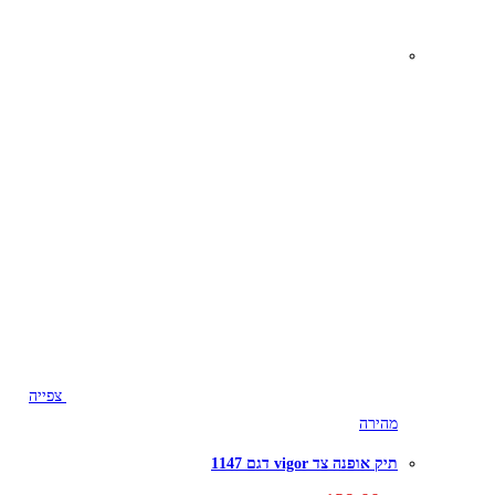
צפייה
מהירה
תיק אופנה צד vigor דגם 1147