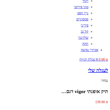
ויגור
טוני פירוטי
ניין ווסט
סמסונייט
פיריני
קל גב
שלזינגר
תקה
אביזרי נסיעה
₪
0.00
0
עגלת קניות
לעגלה שלי
נבחר:
תיק אופנתי vigor דגם…
139.00
₪