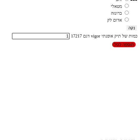
מטאלי
ברונזה
אדום לק
נקה
כמות של תיק אופנתי vigor דגם 17217
הוספה לסל