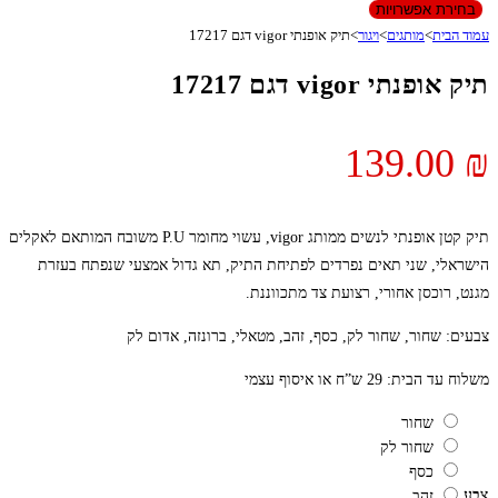
בחירת אפשרויות
עמוד הבית
>
מותגים
>
ויגור
>
תיק אופנתי vigor דגם 17217
תיק אופנתי vigor דגם 17217
139.00
₪
תיק קטן אופנתי לנשים ממותג vigor, עשוי מחומר P.U משובח המותאם לאקלים
הישראלי, שני תאים נפרדים לפתיחת התיק, תא גדול אמצעי שנפתח בעזרת
מגנט, רוכסן אחורי, רצועת צד מתכווננת.
צבעים: שחור, שחור לק, כסף, זהב, מטאלי, ברונזה, אדום לק
משלוח עד הבית: 29 ש”ח או איסוף עצמי
שחור
שחור לק
כסף
צבע
זהב