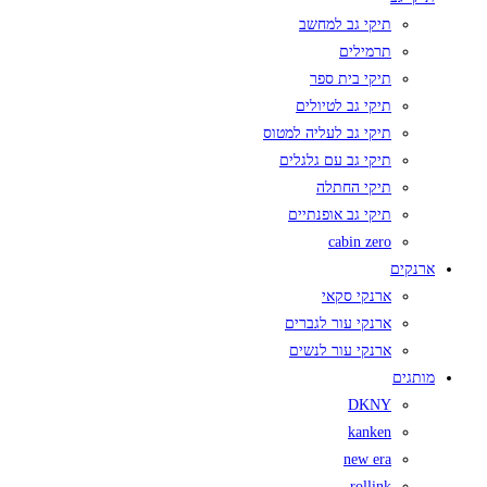
תיקי גב למחשב
תרמילים
תיקי בית ספר
תיקי גב לטיולים
תיקי גב לעליה למטוס
תיקי גב עם גלגלים
תיקי החתלה
תיקי גב אופנתיים
cabin zero
ארנקים
ארנקי סקאי
ארנקי עור לגברים
ארנקי עור לנשים
מותגים
DKNY
kanken
new era
rollink