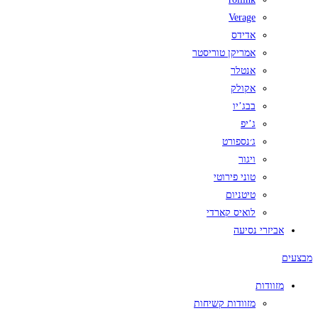
Verage
אדידס
אמריקן טוריסטר
אנטלר
אקולק
בבג’יו
ג’יפ
ג׳נספורט
ויגור
טוני פירוטי
טיטניום
לואיס קארדי
אביזרי נסיעה
מבצעים
מזוודות
מזוודות קשיחות