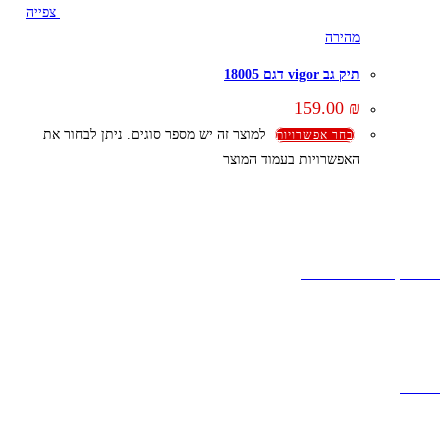
צפייה
מהירה
תיק גב vigor דגם 18005
159.00
₪
למוצר זה יש מספר סוגים. ניתן לבחור את
בחר אפשרויות
האפשרויות בעמוד המוצר
קצת עלינו
הבלוג של מתיק
אחריות
אחריות, החזרות והחלפות
שירות לקוחות
תקנון אתר
הצהרת נגישות
מזוודות
תיקי גברים
תיקי נשים