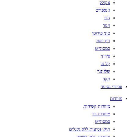
אקולק
ג׳נספורט
ג׳יפ
ויגור
טוני פירוטי
ניין ווסט
סמסונייט
פיריני
קל גב
שלזינגר
תקה
אביזרי נסיעה
מזוודות
מזוודות קשיחות
מזוודות בד
סמסונייט
תיקי נסיעות ללא גלגלים
מזוודות עליה למטוס