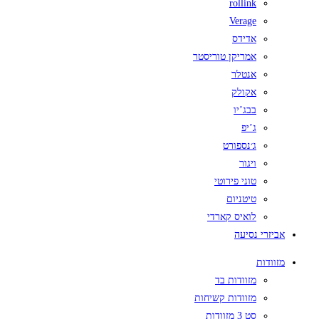
rollink
Verage
אדידס
אמריקן טוריסטר
אנטלר
אקולק
בבג’יו
ג’יפ
ג׳נספורט
ויגור
טוני פירוטי
טיטניום
לואיס קארדי
אביזרי נסיעה
מזוודות
מזוודות בד
מזוודות קשיחות
סט 3 מזוודות