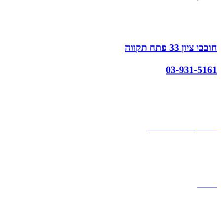
חובבי ציון 33 פתח תקווה
03-931-5161
קצת עלינו
הבלוג של מתיק
אחריות
אחריות, החזרות והחלפות
שירות לקוחות
תקנון אתר
הצהרת נגישות
מזוודות
תיקי גברים
תיקי נשים