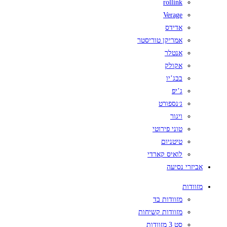
rollink
Verage
אדידס
אמריקן טוריסטר
אנטלר
אקולק
בבג’יו
ג’יפ
ג׳נספורט
ויגור
טוני פירוטי
טיטניום
לואיס קארדי
אביזרי נסיעה
מזוודות
מזוודות בד
מזוודות קשיחות
סט 3 מזוודות