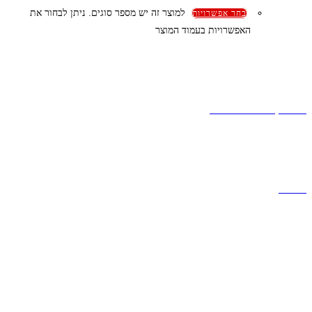
למוצר זה יש מספר סוגים. ניתן לבחור את
בחר אפשרויות
האפשרויות בעמוד המוצר
קצת עלינו
הבלוג של מתיק
אחריות
אחריות, החזרות והחלפות
שירות לקוחות
תקנון אתר
הצהרת נגישות
מזוודות
תיקי גברים
תיקי נשים
תיקי גב
ארנקים
מותגים
מבצעים