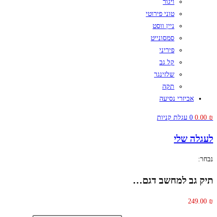
ויגור
טוני פירוטי
ניין ווסט
סמסונייט
פיריני
קל גב
שלזינגר
תקה
אביזרי נסיעה
₪
0.00
0
עגלת קניות
לעגלה שלי
נבחר:
תיק גב למחשב דגם…
249.00
₪