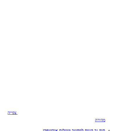
צפייה
מהירה
תיק גב קנווס למחשב וטיולים אורטופדי