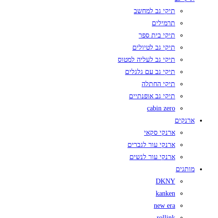
תיקי גב למחשב
תרמילים
תיקי בית ספר
תיקי גב לטיולים
תיקי גב לעליה למטוס
תיקי גב עם גלגלים
תיקי החתלה
תיקי גב אופנתיים
cabin zero
ארנקים
ארנקי סקאי
ארנקי עור לגברים
ארנקי עור לנשים
מותגים
DKNY
kanken
new era
rollink