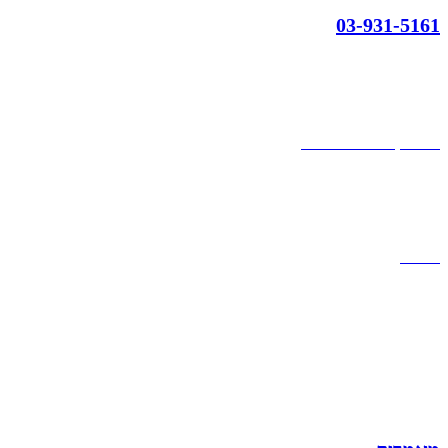
03-931-5161
קצת עלינו
הבלוג של מתיק
אחריות
אחריות, החזרות והחלפות
שירות לקוחות
תקנון אתר
הצהרת נגישות
מזוודות
תיקי גברים
תיקי נשים
תיקי גב
ארנקים
מותגים
מבצעים