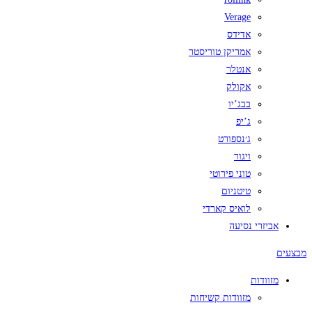
Verage
אדידס
אמריקן טוריסטר
אנטלר
אקולק
בבג’יו
ג’יפ
ג׳נספורט
ויגור
טוני פירוטי
טיטניום
לואיס קארדי
אביזרי נסיעה
מבצעים
מזוודות
מזוודות קשיחות