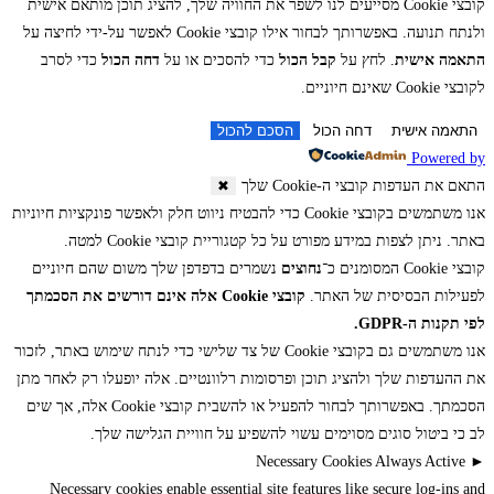
קובצי Cookie מסייעים לנו לשפר את החוויה שלך, להציג תוכן מותאם אישית
ולנתח תנועה. באפשרותך לבחור אילו קובצי Cookie לאפשר על-ידי לחיצה על
התאמה אישית
. לחץ על
קבל הכול
כדי להסכים או על
דחה הכול
כדי לסרב
לקובצי Cookie שאינם חיוניים.
התאמה אישית
דחה הכול
הסכם להכול
Powered by
התאם את העדפות קובצי ה-Cookie שלך
✖
אנו משתמשים בקובצי Cookie כדי להבטיח ניווט חלק ולאפשר פונקציות חיוניות
באתר. ניתן לצפות במידע מפורט על כל קטגוריית קובצי Cookie למטה.
קובצי Cookie המסומנים כ־
נחוצים
נשמרים בדפדפן שלך משום שהם חיוניים
לפעילות הבסיסית של האתר.
קובצי Cookie אלה אינם דורשים את הסכמתך
לפי תקנות ה-GDPR.
אנו משתמשים גם בקובצי Cookie של צד שלישי כדי לנתח שימוש באתר, לזכור
את ההעדפות שלך ולהציג תוכן ופרסומות רלוונטיים. אלה יופעלו רק לאחר מתן
הסכמתך. באפשרותך לבחור להפעיל או להשבית קובצי Cookie אלה, אך שים
לב כי ביטול סוגים מסוימים עשוי להשפיע על חוויית הגלישה שלך.
Necessary Cookies
Always Active
►
Necessary cookies enable essential site features like secure log-ins and