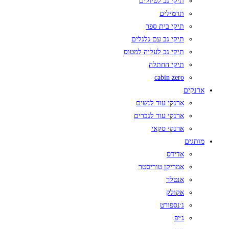
תיקי גב לטיולים
תרמילים
תיקי בית ספר
תיקי גב עם גלגלים
תיקי גב לעליה למטוס
תיקי החתלה
cabin zero
ארנקים
ארנקי עור לנשים
ארנקי עור לגברים
ארנקי סקאי
מותגים
אדידס
אמריקן טוריסטר
אנטלר
אקולק
ג׳נספורט
ג׳יפ