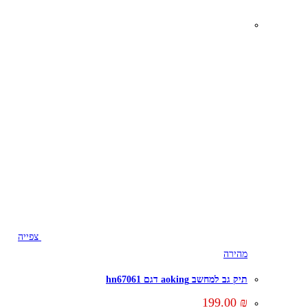
צפייה
מהירה
תיק גב למחשב aoking דגם hn67061
199.00
₪