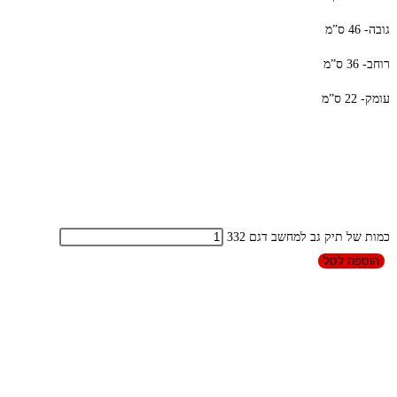
גובה- 46 ס”מ
רוחב- 36 ס”מ
עומק- 22 ס”מ
כמות של תיק גב למחשב דגם 332
הוספה לסל