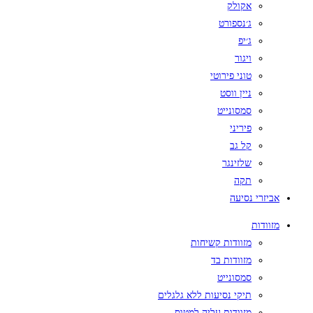
אקולק
ג׳נספורט
ג׳יפ
ויגור
טוני פירוטי
ניין ווסט
סמסונייט
פיריני
קל גב
שלזינגר
תקה
אביזרי נסיעה
מזוודות
מזוודות קשיחות
מזוודות בד
סמסונייט
תיקי נסיעות ללא גלגלים
מזוודות עליה למטוס