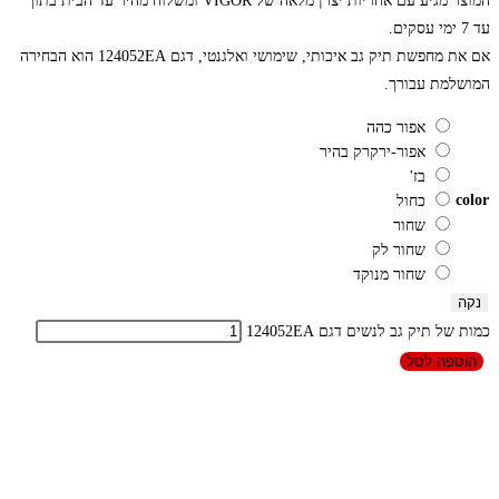
המוצר מגיע עם אחריות יצרן מלאה של VIGOR ומשלוח מהיר עד הבית בתוך
עד 7 ימי עסקים.
אם את מחפשת תיק גב איכותי, שימושי ואלגנטי, דגם 124052EA הוא הבחירה
המושלמת עבורך.
אפור כהה
אפור-ירקרק בהיר
בז'
color
כחול
שחור
שחור לק
שחור מנוקד
נקה
כמות של תיק גב לנשים דגם 124052EA
הוספה לסל