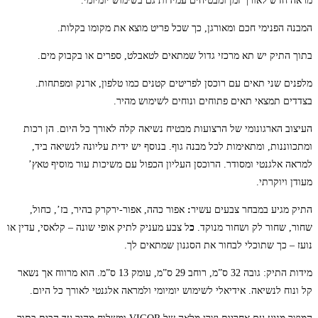
מראה חדש לאורך זמן ומבטיחים עמידות גם בשימוש יומיומי.
המבנה הפנימי חכם ומאורגן, כך שכל פריט מוצא את מקומו בקלות.
בתוך התיק יש תא מרכזי גדול שמתאים לטאבלט, ספרים או בקבוק מים.
מלפנים שני תאים עם רוכסן לפריטים קטנים כמו טלפון, ארנק ומפתחות.
בצדדים תמצאי תאים פתוחים ונוחים לשימוש מהיר.
העיצוב הארגונומי של הרצועות מבטיח נשיאה קלה לאורך כל היום. הן רכות
ומתכווננות, ומתאימות לכל מבנה גוף. בנוסף יש ידית עליונה לנשיאה ביד,
למראה אלגנטי ומסודר. הרוכסן העליון הכפול עם משיכות עור מוסיף טאץ’
מעודן ויוקרתי.
התיק מגיע במבחר צבעים עשיר
:
אפור כהה, אפור-ירקרק בהיר, בז’, כחול,
שחור, שחור לק ושחור מנוקד.
כ
ל צבע מעניק לתיק אופי שונה – קלאסי, עדין או
נועז – כך שתוכלי לבחור את הסגנון שמתאים לך.
מידות התיק: גובה 32 ס”מ, רוחב 29 ס”מ, עומק 13 ס”מ. הוא מרווח אך נשאר
קל ונוח לנשיאה. אידיאלי לשימוש יומיומי ולמראה אלגנטי לאורך כל היום.