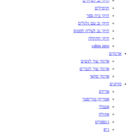
תיקי גב לטיולים
תרמילים
תיקי בית ספר
תיקי גב עם גלגלים
תיקי גב לעליה למטוס
תיקי החתלה
cabin zero
ארנקים
ארנקי עור לנשים
ארנקי עור לגברים
ארנקי סקאי
מותגים
אדידס
אמריקן טוריסטר
אנטלר
אקולק
ג׳נספורט
ג׳יפ