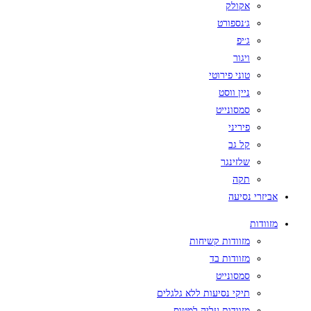
אקולק
ג׳נספורט
ג׳יפ
ויגור
טוני פירוטי
ניין ווסט
סמסונייט
פיריני
קל גב
שלזינגר
תקה
אביזרי נסיעה
מזוודות
מזוודות קשיחות
מזוודות בד
סמסונייט
תיקי נסיעות ללא גלגלים
מזוודות עליה למטוס