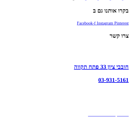
בקרו אותנו גם ב
Facebook-f
Instagram
Pinterest
צרו קשר
חובבי ציון 33 פתח תקווה
03-931-5161
קצת עלינו
הבלוג של מתיק
אחריות
אחריות, החזרות והחלפות
שירות לקוחות
תקנון אתר