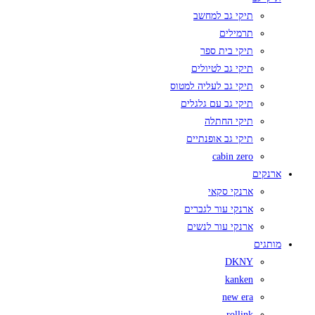
תיקי גב למחשב
תרמילים
תיקי בית ספר
תיקי גב לטיולים
תיקי גב לעליה למטוס
תיקי גב עם גלגלים
תיקי החתלה
תיקי גב אופנתיים
cabin zero
ארנקים
ארנקי סקאי
ארנקי עור לגברים
ארנקי עור לנשים
מותגים
DKNY
kanken
new era
rollink