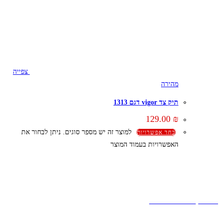
צפייה
מהירה
תיק צד vigor דגם 1313
129.00
₪
למוצר זה יש מספר סוגים. ניתן לבחור את
בחר אפשרויות
האפשרויות בעמוד המוצר
קצת עלינו
הבלוג של מתיק
אחריות
אחריות, החזרות והחלפות
שירות לקוחות