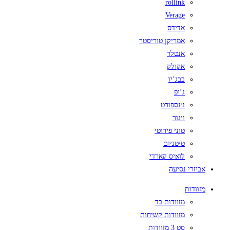
rollink
Verage
אדידס
אמריקן טוריסטר
אנטלר
אקולק
בבג’יו
ג’יפ
ג׳נספורט
ויגור
טוני פירוטי
טיטניום
לואיס קארדי
אביזרי נסיעה
מזוודות
מזוודות בד
מזוודות קשיחות
סט 3 מזוודות