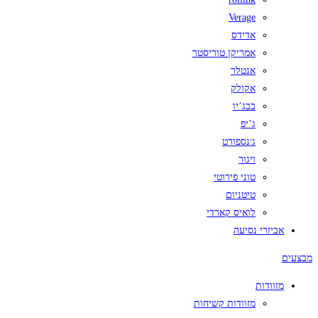
Verage
אדידס
אמריקן טוריסטר
אנטלר
אקולק
בבג’יו
ג’יפ
ג׳נספורט
ויגור
טוני פירוטי
טיטניום
לואיס קארדי
אביזרי נסיעה
מבצעים
מזוודות
מזוודות קשיחות