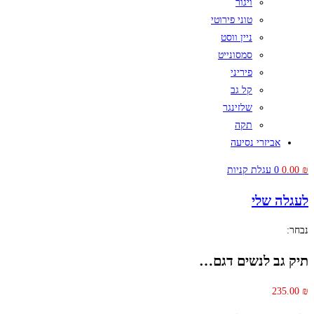
ויגור
טוני פירוטי
ניין ווסט
סמסונייט
פיריני
קל גב
שלזינגר
תקה
אביזרי נסיעה
₪
0.00
0
עגלת קניות
לעגלה שלי
נבחר:
תיק גב לנשים דגם…
235.00
₪