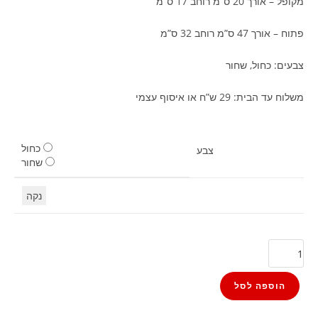
מקופל – אורך 20 ס”מ רוחב 17 ס”מ
פתוח – אורך 47 ס”מ רוחב 32 ס”מ
צבעים: כחול, שחור
משלוח עד הבית: 29 ש”ח או איסוף עצמי
כחול
צבע
שחור
נקה
הוספה לסל