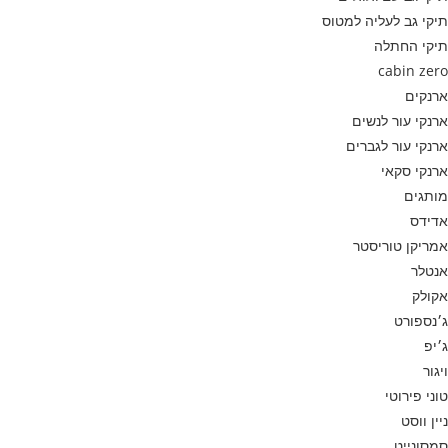
תיקי גב לעליה למטוס
תיקי החתלה
cabin zero
ארנקים
ארנקי עור לנשים
ארנקי עור לגברים
ארנקי סקאי
מותגים
אדידס
אמריקן טוריסטר
אנטלר
אקולק
ג׳נספורט
ג׳יפ
ויגור
טוני פירוטי
ניין ווסט
סמסונייט