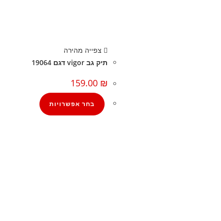
צפייה מהירה
תיק גב vigor דגם 19064
159.00
₪
בחר אפשרויות
קצת עלינו
הבלוג של מתיק
אחריות
אחריות, החזרות והחלפות
שירות לקוחות
תקנון אתר