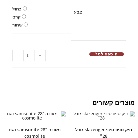
כחול
צבע
קרם
שחור
הוספה לסל
-
+
מוצרים קשורים
תיק ספורטיבי slazenger גודל
מזוודה “28 samsonite דגם
28״
cosmolite