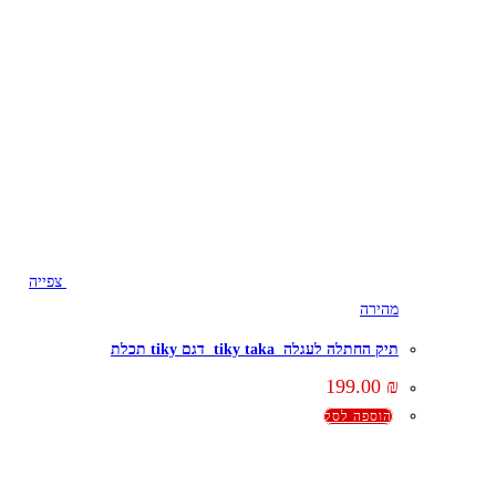
צפייה
מהירה
תיק החתלה לעגלה tiky taka דגם tiky תכלת
199.00
₪
הוספה לסל