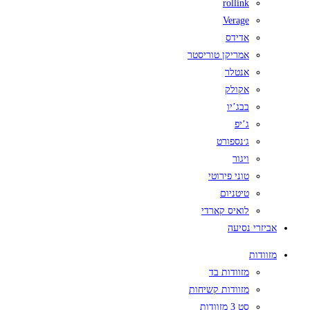
rollink
Verage
אדידס
אמריקן טוריסטר
אנטלר
אקולק
בבג’יו
ג’יפ
ג׳נספורט
ויגור
טוני פירוטי
טיטניום
לואיס קארדי
אביזרי נסיעה
מזוודות
מזוודות בד
מזוודות קשיחות
סט 3 מזוודות