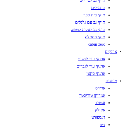
תיקי גב לטיולים
תרמילים
תיקי בית ספר
תיקי גב עם גלגלים
תיקי גב לעליה למטוס
תיקי החתלה
cabin zero
ארנקים
ארנקי עור לנשים
ארנקי עור לגברים
ארנקי סקאי
מותגים
אדידס
אמריקן טוריסטר
אנטלר
אקולק
ג׳נספורט
ג׳יפ