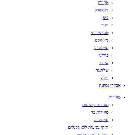
אקולק
ג׳נספורט
ג׳יפ
ויגור
טוני פירוטי
ניין ווסט
סמסונייט
פיריני
קל גב
שלזינגר
תקה
אביזרי נסיעה
מזוודות
מזוודות קשיחות
מזוודות בד
סמסונייט
תיקי נסיעות ללא גלגלים
מזוודות עליה למטוס