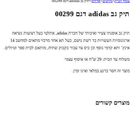
עמוד הבית
>
מותגים
>
אדידס
>
תיק גב adidas דגם 00299
תיק גב adidas דגם 00299
תיק גב אופנתי צעיר ואיכותי של חברת adidas, אתלטי בעל רצועות נשיאה
ארגונומיות העשויות בד רשת נושם, בעל תא אחד מרכזי מתאים למחשב 14
אינץ’ ותא קדמי נוסף וכן כיס צד עבור בקבוק שתיה, מותאם לבית ספר וטיולים.
משלוח עד הבית: 29 ש”ח או איסוף עצמי
מוצר זה חסר כרגע במלאי ואינו זמין.
מוצרים קשורים