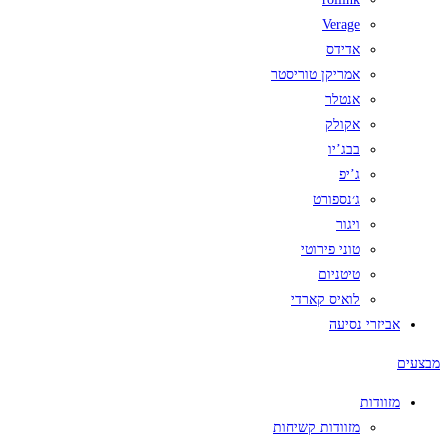
Verage
אדידס
אמריקן טוריסטר
אנטלר
אקולק
בבג’יו
ג’יפ
ג׳נספורט
ויגור
טוני פירוטי
טיטניום
לואיס קארדי
אביזרי נסיעה
מבצעים
מזוודות
מזוודות קשיחות