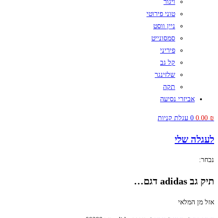
ויגור
טוני פירוטי
ניין ווסט
סמסונייט
פיריני
קל גב
שלזינגר
תקה
אביזרי נסיעה
₪
0.00
0
עגלת קניות
לעגלה שלי
נבחר:
תיק גב adidas דגם…
אזל מן המלאי