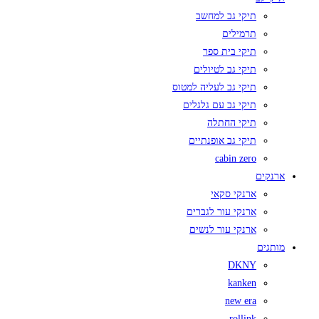
תיקי גב למחשב
תרמילים
תיקי בית ספר
תיקי גב לטיולים
תיקי גב לעליה למטוס
תיקי גב עם גלגלים
תיקי החתלה
תיקי גב אופנתיים
cabin zero
ארנקים
ארנקי סקאי
ארנקי עור לגברים
ארנקי עור לנשים
מותגים
DKNY
kanken
new era
rollink