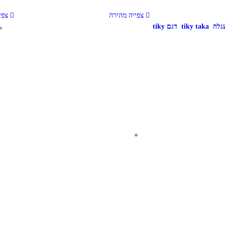
צפייה מהירה
צפיי
תיק החתלה לעגלה tiky taka דגם tiky