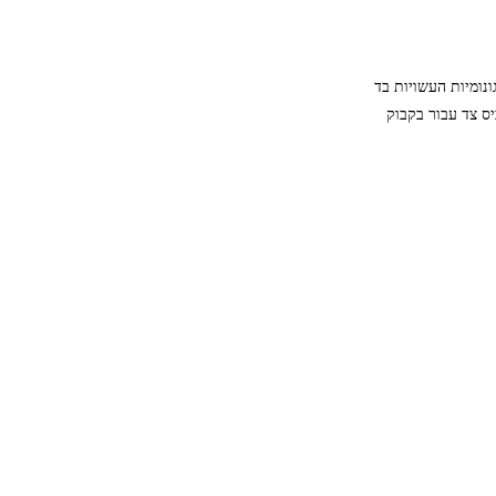
צועות נשיאה ארגונומיות העשויות בד
א קדמי נוסף וכן כיס צד עבור בקבוק