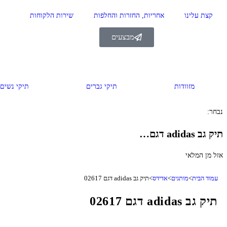
קצת עלינו
אחריות, החזרות והחלפות
שירות הלקוחות
מבצעים
מזוודות
תיקי גברים
תיקי נשים
נבחר:
תיק גב adidas דגם…
אזל מן המלאי
עמוד הבית
>
מותגים
>
אדידס
>
תיק גב adidas דגם 02617
תיק גב adidas דגם 02617