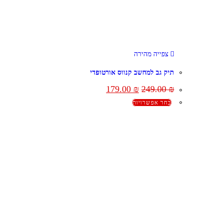
צפייה מהירה
תיק גב למחשב קנווס אורטופדי
179.00
₪
249.00
₪
בחר אפשרויות
קצת עלינו
מזוודות
הבלוג של מתיק
תיקי גברים
אחריות
תיקי נשים
אחריות, החזרות והחלפות
תיקי גב
שירות לקוחות
ארנקים
תקנון אתר
מותגים
הצהרת נגישות
מבצעים