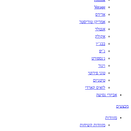
Verage
אדידס
אמריקן טוריסטר
אנטלר
אקולק
בבג’יו
ג’יפ
ג׳נספורט
ויגור
טוני פירוטי
טיטניום
לואיס קארדי
אביזרי נסיעה
מבצעים
מזוודות
מזוודות קשיחות