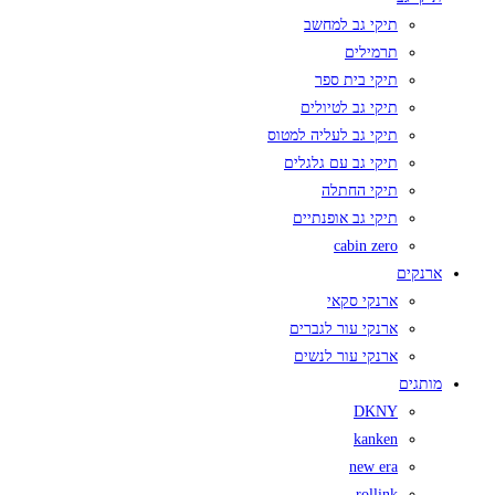
תיקי גב למחשב
תרמילים
תיקי בית ספר
תיקי גב לטיולים
תיקי גב לעליה למטוס
תיקי גב עם גלגלים
תיקי החתלה
תיקי גב אופנתיים
cabin zero
ארנקים
ארנקי סקאי
ארנקי עור לגברים
ארנקי עור לנשים
מותגים
DKNY
kanken
new era
rollink