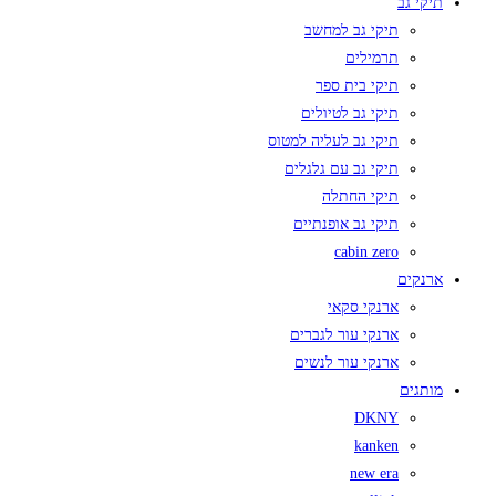
תיקי גב
תיקי גב למחשב
תרמילים
תיקי בית ספר
תיקי גב לטיולים
תיקי גב לעליה למטוס
תיקי גב עם גלגלים
תיקי החתלה
תיקי גב אופנתיים
cabin zero
ארנקים
ארנקי סקאי
ארנקי עור לגברים
ארנקי עור לנשים
מותגים
DKNY
kanken
new era