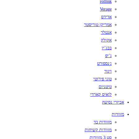
rollink
Verage
אדידס
אמריקן טוריסטר
אנטלר
אקולק
בבג’יו
ג’יפ
ג׳נספורט
ויגור
טוני פירוטי
טיטניום
לואיס קארדי
אביזרי נסיעה
מזוודות
מזוודות בד
מזוודות קשיחות
סט 3 מזוודות