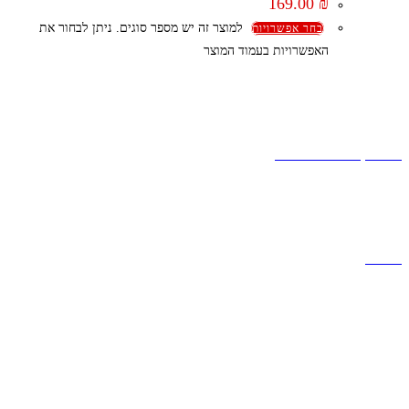
169.00
₪
למוצר זה יש מספר סוגים. ניתן לבחור את
בחר אפשרויות
האפשרויות בעמוד המוצר
קצת עלינו
הבלוג של מתיק
אחריות
אחריות, החזרות והחלפות
שירות לקוחות
תקנון אתר
הצהרת נגישות
מזוודות
תיקי גברים
תיקי נשים
תיקי גב
ארנקים
מותגים
מבצעים