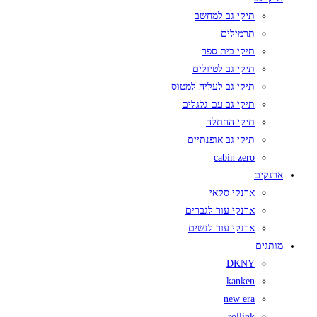
תיקי גב למחשב
תרמילים
תיקי בית ספר
תיקי גב לטיולים
תיקי גב לעליה למטוס
תיקי גב עם גלגלים
תיקי החתלה
תיקי גב אופנתיים
cabin zero
ארנקים
ארנקי סקאי
ארנקי עור לגברים
ארנקי עור לנשים
מותגים
DKNY
kanken
new era
rollink