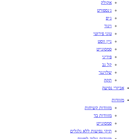
אקולק
ג׳נספורט
ג׳יפ
ויגור
טוני פירוטי
ניין ווסט
סמסונייט
פיריני
קל גב
שלזינגר
תקה
אביזרי נסיעה
מזוודות
מזוודות קשיחות
מזוודות בד
סמסונייט
תיקי נסיעות ללא גלגלים
מזוודות עליה למטוס