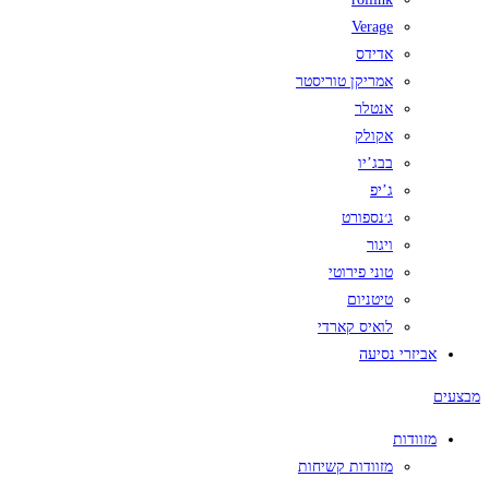
Verage
אדידס
אמריקן טוריסטר
אנטלר
אקולק
בבג’יו
ג’יפ
ג׳נספורט
ויגור
טוני פירוטי
טיטניום
לואיס קארדי
אביזרי נסיעה
מבצעים
מזוודות
מזוודות קשיחות