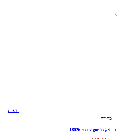
צפייה
מהירה
תיק גב vigor דגם 18026