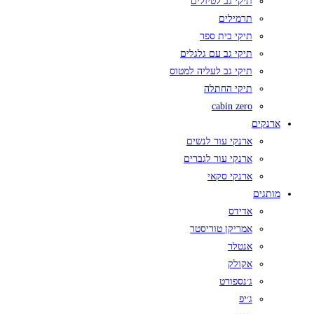
תיקי גב לטיולים
תרמילים
תיקי בית ספר
תיקי גב עם גלגלים
תיקי גב לעליה למטוס
תיקי החתלה
cabin zero
ארנקים
ארנקי עור לנשים
ארנקי עור לגברים
ארנקי סקאי
מותגים
אדידס
אמריקן טוריסטר
אנטלר
אקולק
ג׳נספורט
ג׳יפ