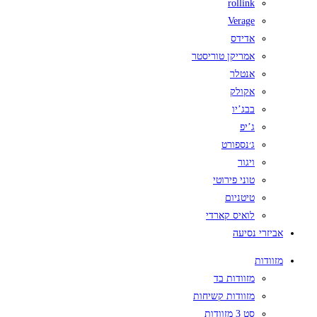
rollink
Verage
אדידס
אמריקן טוריסטר
אנטלר
אקולק
בבג’יו
ג’יפ
ג׳נספורט
ויגור
טוני פירוטי
טיטניום
לואיס קארדי
אביזרי נסיעה
מזוודות
מזוודות בד
מזוודות קשיחות
סט 3 מזוודות