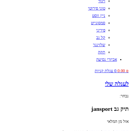
ויגור
טוני פירוטי
ניין ווסט
סמסונייט
פיריני
קל גב
שלזינגר
תקה
אביזרי נסיעה
₪
0.00
0
עגלת קניות
לעגלה שלי
נבחר:
תיק גב jansport
אזל מן המלאי