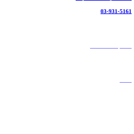
03-931-5161
קצת עלינו
הבלוג של מתיק
אחריות
אחריות, החזרות והחלפות
שירות לקוחות
תקנון אתר
הצהרת נגישות
מזוודות
תיקי גברים
תיקי נשים
תיקי גב
ארנקים
מותגים
מבצעים