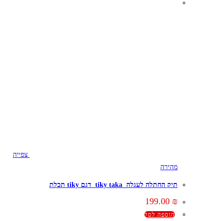
צפייה
מהירה
תיק החתלה לעגלה tiky taka דגם tiky תכלת
199.00
₪
הוספה לסל