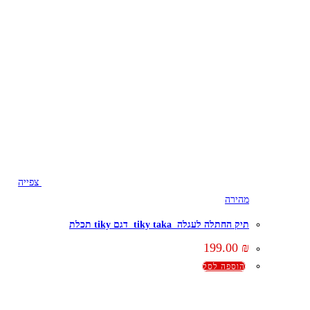
צפייה
מהירה
תיק החתלה לעגלה tiky taka דגם tiky תכלת
199.00
₪
הוספה לסל