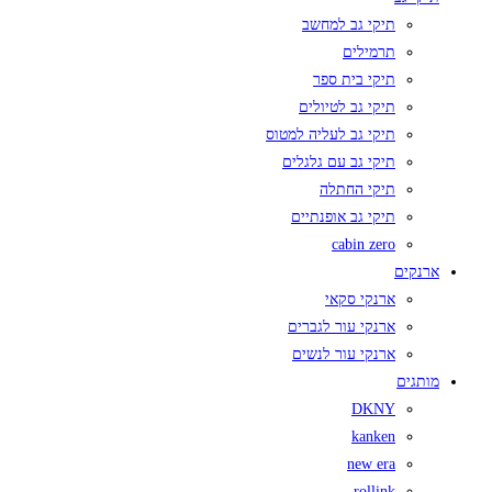
תיקי גב למחשב
תרמילים
תיקי בית ספר
תיקי גב לטיולים
תיקי גב לעליה למטוס
תיקי גב עם גלגלים
תיקי החתלה
תיקי גב אופנתיים
cabin zero
ארנקים
ארנקי סקאי
ארנקי עור לגברים
ארנקי עור לנשים
מותגים
DKNY
kanken
new era
rollink