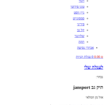
ויגור
טוני פירוטי
ניין ווסט
סמסונייט
פיריני
קל גב
שלזינגר
תקה
אביזרי נסיעה
₪
0.00
0
עגלת קניות
לעגלה שלי
נבחר:
תיק גב jansport
אזל מן המלאי