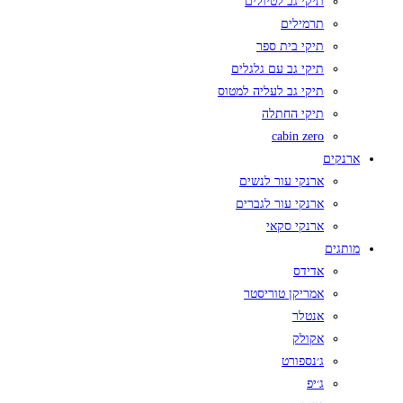
תיקי גב לטיולים
תרמילים
תיקי בית ספר
תיקי גב עם גלגלים
תיקי גב לעליה למטוס
תיקי החתלה
cabin zero
ארנקים
ארנקי עור לנשים
ארנקי עור לגברים
ארנקי סקאי
מותגים
אדידס
אמריקן טוריסטר
אנטלר
אקולק
ג׳נספורט
ג׳יפ