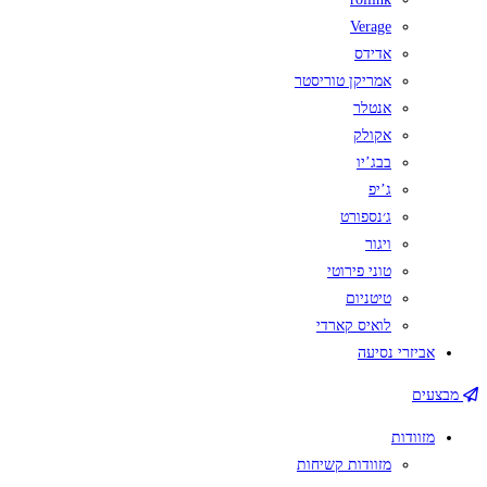
Verage
אדידס
אמריקן טוריסטר
אנטלר
אקולק
בבג’יו
ג’יפ
ג׳נספורט
ויגור
טוני פירוטי
טיטניום
לואיס קארדי
אביזרי נסיעה
מבצעים
מזוודות
מזוודות קשיחות