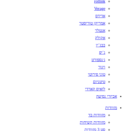
rollink
Verage
אדידס
אמריקן טוריסטר
אנטלר
אקולק
בבג’יו
ג’יפ
ג׳נספורט
ויגור
טוני פירוטי
טיטניום
לואיס קארדי
אביזרי נסיעה
מזוודות
מזוודות בד
מזוודות קשיחות
סט 3 מזוודות