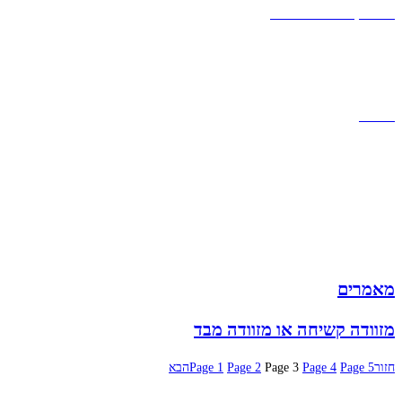
אחריות, החזרות והחלפות
שירות לקוחות
תקנון אתר
הצהרת נגישות
מזוודות
תיקי גברים
תיקי נשים
תיקי גב
ארנקים
מותגים
מבצעים
מאמרים
מזוודה קשיחה או מזוודה מבד
חזור
5
Page
4
Page
3
Page
2
Page
1
Page
הבא