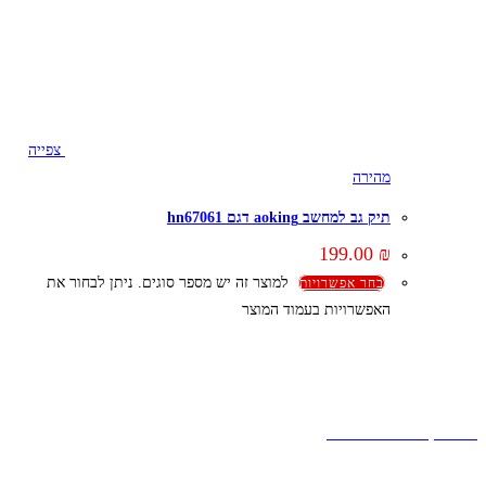
צפייה
מהירה
תיק גב למחשב aoking דגם hn67061
199.00
₪
למוצר זה יש מספר סוגים. ניתן לבחור את
בחר אפשרויות
האפשרויות בעמוד המוצר
קצת עלינו
הבלוג של מתיק
אחריות
אחריות, החזרות והחלפות
שירות לקוחות