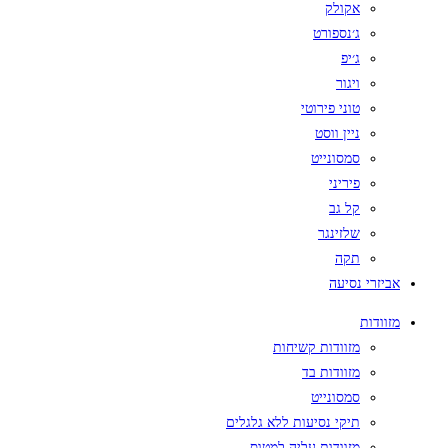
אקולק
ג׳נספורט
ג׳יפ
ויגור
טוני פירוטי
ניין ווסט
סמסונייט
פיריני
קל גב
שלזינגר
תקה
אביזרי נסיעה
מזוודות
מזוודות קשיחות
מזוודות בד
סמסונייט
תיקי נסיעות ללא גלגלים
מזוודות עליה למטוס