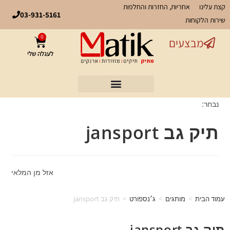
קצת עלינו
אחריות, החזרות והחלפות
03-931-5161
שירות הלקוחות
0
מבצעים
לעגלה שלי
נבחר:
תיק גב jansport
אזל מן המלאי
עמוד הבית
>
מותגים
>
ג׳נספורט
>
תיק גב jansport
תיק גב jansport