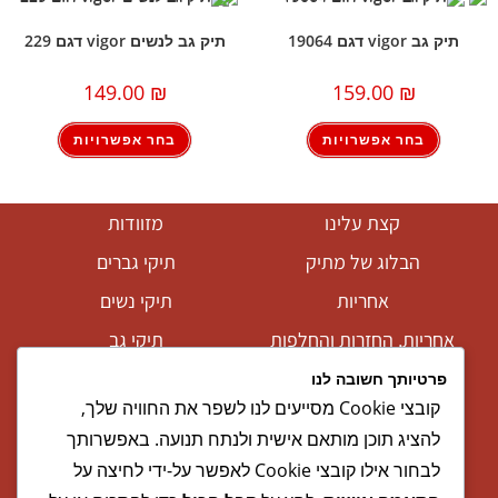
תיק גב vigor דגם 19064
תיק גב לנשים vigor דגם 229
149.00
₪
159.00
₪
בחר אפשרויות
בחר אפשרויות
קצת עלינו
מזוודות
הבלוג של מתיק
תיקי גברים
אחריות
תיקי נשים
אחריות, החזרות והחלפות
תיקי גב
שירות לקוחות
ארנקים
פרטיותך חשובה לנו
קובצי Cookie מסייעים לנו לשפר את החוויה שלך,
תקנון אתר
מותגים
להציג תוכן מותאם אישית ולנתח תנועה. באפשרותך
הצהרת נגישות
מבצעים
לבחור אילו קובצי Cookie לאפשר על-ידי לחיצה על