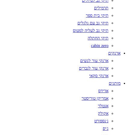
תיקי גב לטיולים
תרמילים
תיקי בית ספר
תיקי גב עם גלגלים
תיקי גב לעליה למטוס
תיקי החתלה
cabin zero
ארנקים
ארנקי עור לנשים
ארנקי עור לגברים
ארנקי סקאי
מותגים
אדידס
אמריקן טוריסטר
אנטלר
אקולק
ג׳נספורט
ג׳יפ