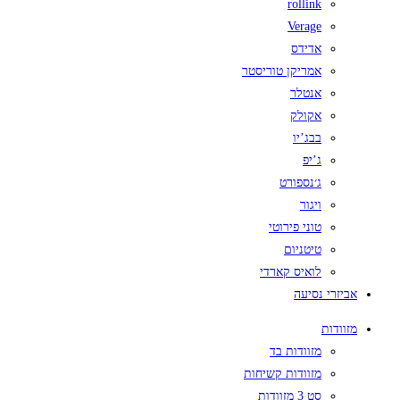
rollink
Verage
אדידס
אמריקן טוריסטר
אנטלר
אקולק
בבג’יו
ג’יפ
ג׳נספורט
ויגור
טוני פירוטי
טיטניום
לואיס קארדי
אביזרי נסיעה
מזוודות
מזוודות בד
מזוודות קשיחות
סט 3 מזוודות