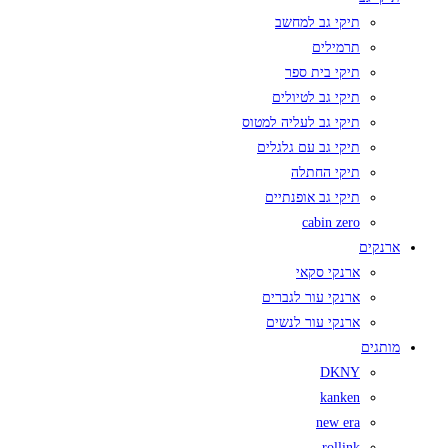
תיקי גב למחשב
תרמילים
תיקי בית ספר
תיקי גב לטיולים
תיקי גב לעליה למטוס
תיקי גב עם גלגלים
תיקי החתלה
תיקי גב אופנתיים
cabin zero
ארנקים
ארנקי סקאי
ארנקי עור לגברים
ארנקי עור לנשים
מותגים
DKNY
kanken
new era
rollink