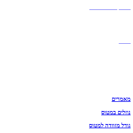
אחריות
אחריות, החזרות והחלפות
שירות לקוחות
תקנון אתר
הצהרת נגישות
מזוודות
תיקי גברים
תיקי נשים
תיקי גב
ארנקים
מותגים
מבצעים
מאמרים
נוזלים במטוס
גודל מזוודה למטוס