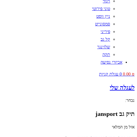
ויגור
טוני פירוטי
ניין ווסט
סמסונייט
פיריני
קל גב
שלזינגר
תקה
אביזרי נסיעה
₪
0.00
0
עגלת קניות
לעגלה שלי
נבחר:
תיק גב jansport
אזל מן המלאי