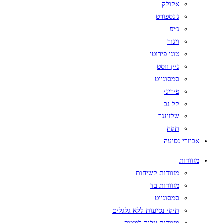
אקולק
ג׳נספורט
ג׳יפ
ויגור
טוני פירוטי
ניין ווסט
סמסונייט
פיריני
קל גב
שלזינגר
תקה
אביזרי נסיעה
מזוודות
מזוודות קשיחות
מזוודות בד
סמסונייט
תיקי נסיעות ללא גלגלים
מזוודות עליה למטוס