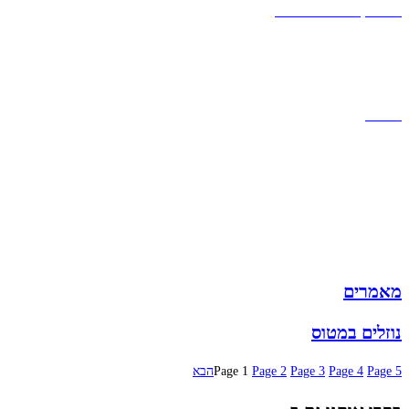
אחריות, החזרות והחלפות
שירות לקוחות
תקנון אתר
הצהרת נגישות
מזוודות
תיקי גברים
תיקי נשים
תיקי גב
ארנקים
מותגים
מבצעים
מאמרים
נוזלים במטוס
5
Page
4
Page
3
Page
2
Page
1
Page
הבא