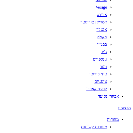
Verage
אדידס
אמריקן טוריסטר
אנטלר
אקולק
בבג’יו
ג’יפ
ג׳נספורט
ויגור
טוני פירוטי
טיטניום
לואיס קארדי
אביזרי נסיעה
מבצעים
מזוודות
מזוודות קשיחות