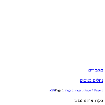
שירות לקוחות
תקנון אתר
הצהרת נגישות
מזוודות
תיקי גברים
תיקי נשים
תיקי גב
ארנקים
מותגים
מבצעים
מאמרים
נוזלים במטוס
5
Page
4
Page
3
Page
2
Page
1
Page
הבא
בקרו אותנו גם ב