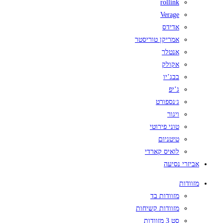
rollink
Verage
אדידס
אמריקן טוריסטר
אנטלר
אקולק
בבג’יו
ג’יפ
ג׳נספורט
ויגור
טוני פירוטי
טיטניום
לואיס קארדי
אביזרי נסיעה
מזוודות
מזוודות בד
מזוודות קשיחות
סט 3 מזוודות