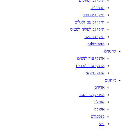
תיקי גב לטיולים
תרמילים
תיקי בית ספר
תיקי גב עם גלגלים
תיקי גב לעליה למטוס
תיקי החתלה
cabin zero
ארנקים
ארנקי עור לנשים
ארנקי עור לגברים
ארנקי סקאי
מותגים
אדידס
אמריקן טוריסטר
אנטלר
אקולק
ג׳נספורט
ג׳יפ