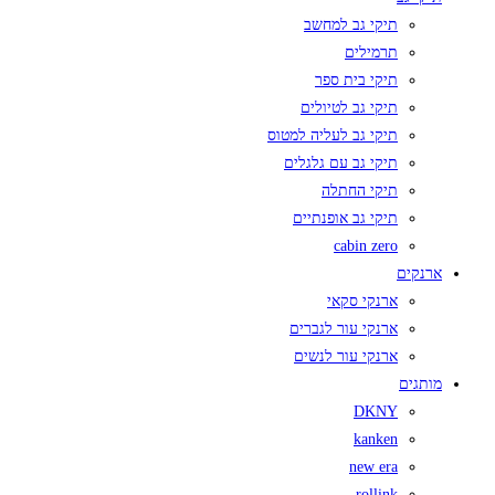
תיקי גב למחשב
תרמילים
תיקי בית ספר
תיקי גב לטיולים
תיקי גב לעליה למטוס
תיקי גב עם גלגלים
תיקי החתלה
תיקי גב אופנתיים
cabin zero
ארנקים
ארנקי סקאי
ארנקי עור לגברים
ארנקי עור לנשים
מותגים
DKNY
kanken
new era
rollink