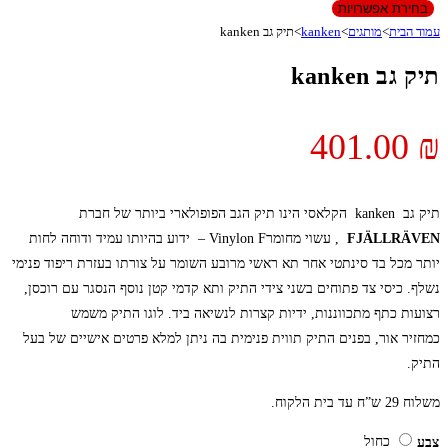
בחירת אפשרויות
עמוד הבית
>
מותגים
>
kanken
>
תיק גב kanken
תיק גב kanken
401.00
₪
תיק גב kanken הקלאסי הינו תיק הגב הפופולארי ביותר של חברת
FJÄLLRÄVEN
, עשוי מחומרVinylon F – ידוע בהיותו עמיד ודוחה לחות
יותר מכל בד סינתטי אחר תא ראשי מרובע השומר על צורתו בעזרת ריפוד פנימי
נשלף. כיסי צד פתוחים בשני צידי התיק ותא קדמי קטן נוסף הנסגר עם רוכסן,
רצועות כתף מתכווננות, ידיות קצרות לנשיאה ביד. לוגו התיק משמש
כמחזיר אור, בפנים התיק תווית פנימית בה ניתן למלא פרטים אישיים של בעל
התיק.
משלוח 29 ש”ח עד בית הלקוח.
כחול
צבע