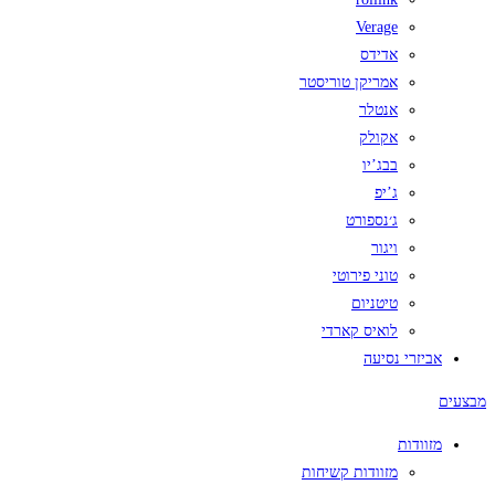
Verage
אדידס
אמריקן טוריסטר
אנטלר
אקולק
בבג’יו
ג’יפ
ג׳נספורט
ויגור
טוני פירוטי
טיטניום
לואיס קארדי
אביזרי נסיעה
מבצעים
מזוודות
מזוודות קשיחות