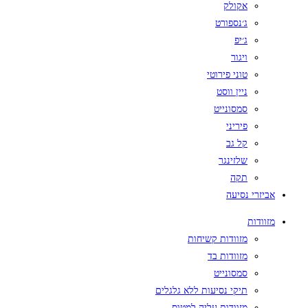
אקולק
ג׳נספורט
ג׳יפ
ויגור
טוני פירוטי
ניין ווסט
סמסונייט
פיריני
קל גב
שלזינגר
תקה
אביזרי נסיעה
מזוודות
מזוודות קשיחות
מזוודות בד
סמסונייט
תיקי נסיעות ללא גלגלים
מזוודות עליה למטוס