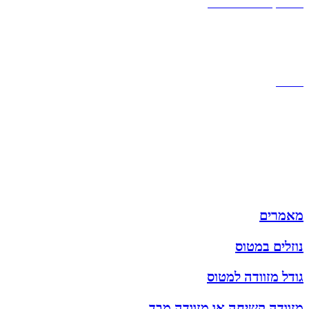
אחריות, החזרות והחלפות
שירות לקוחות
תקנון אתר
הצהרת נגישות
מזוודות
תיקי גברים
תיקי נשים
תיקי גב
ארנקים
מותגים
מבצעים
מאמרים
נוזלים במטוס
גודל מזוודה למטוס
מזוודה קשיחה או מזוודה מבד