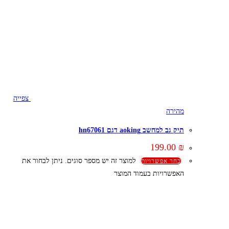
צפייה
מהירה
תיק גב למחשב aoking דגם hn67061
199.00
₪
למוצר זה יש מספר סוגים. ניתן לבחור את
בחר אפשרויות
האפשרויות בעמוד המוצר
קצת עלינו
הבלוג של מתיק
אחריות