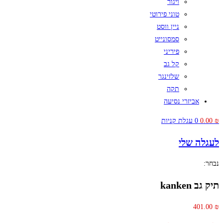
ויגור
טוני פירוטי
ניין ווסט
סמסונייט
פיריני
קל גב
שלזינגר
תקה
אביזרי נסיעה
₪
0.00
0
עגלת קניות
לעגלה שלי
נבחר:
תיק גב kanken
401.00
₪