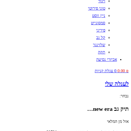
ויגור
טוני פירוטי
ניין ווסט
סמסונייט
פיריני
קל גב
שלזינגר
תקה
אביזרי נסיעה
₪
0.00
0
עגלת קניות
לעגלה שלי
נבחר:
תיק גב new era…
אזל מן המלאי