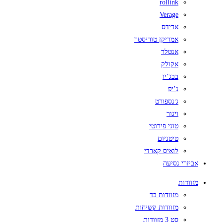
rollink
Verage
אדידס
אמריקן טוריסטר
אנטלר
אקולק
בבג’יו
ג’יפ
ג׳נספורט
ויגור
טוני פירוטי
טיטניום
לואיס קארדי
אביזרי נסיעה
מזוודות
מזוודות בד
מזוודות קשיחות
סט 3 מזוודות