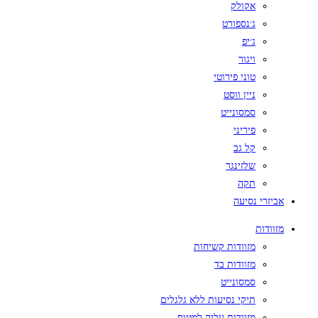
אקולק
ג׳נספורט
ג׳יפ
ויגור
טוני פירוטי
ניין ווסט
סמסונייט
פיריני
קל גב
שלזינגר
תקה
אביזרי נסיעה
מזוודות
מזוודות קשיחות
מזוודות בד
סמסונייט
תיקי נסיעות ללא גלגלים
מזוודות עליה למטוס