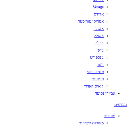
Verage
אדידס
אמריקן טוריסטר
אנטלר
אקולק
בבג’יו
ג’יפ
ג׳נספורט
ויגור
טוני פירוטי
טיטניום
לואיס קארדי
אביזרי נסיעה
מבצעים
מזוודות
מזוודות קשיחות