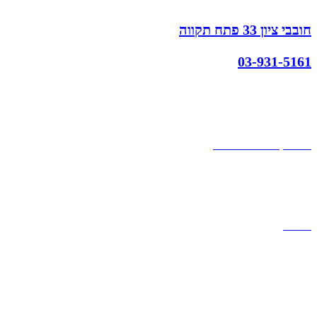
חובבי ציון 33 פתח תקווה
03-931-5161
קצת עלינו
הבלוג של מתיק
אחריות
אחריות, החזרות והחלפות
שירות לקוחות
תקנון אתר
הצהרת נגישות
מזוודות
תיקי גברים
תיקי נשים
תיקי גב
ארנקים
מותגים