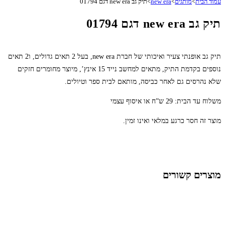
עמוד הבית
>
מותגים
>
new era
>
תיק גב new era דגם 01794
תיק גב new era דגם 01794
תיק גב אופנתי צעיר ואיכותי של חברת new era, בעל 2 תאים גדולים, ו2 תאים
נוספים בקדמת התיק, מתאים למחשב נייד 15 אינץ’, מיוצר מחומרים חזקים
שלא נהרסים גם לאחר כביסה, מותאם לבית ספר וטיולים.
משלוח עד הבית: 29 ש”ח או איסוף עצמי
מוצר זה חסר כרגע במלאי ואינו זמין.
מוצרים קשורים