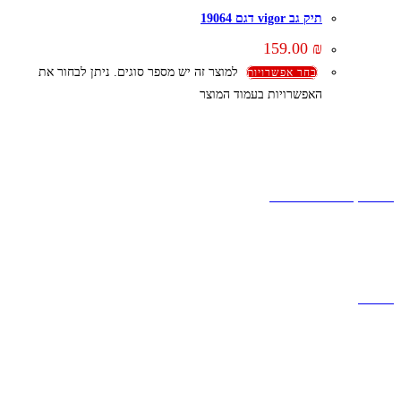
תיק גב vigor דגם 19064
159.00
₪
למוצר זה יש מספר סוגים. ניתן לבחור את
בחר אפשרויות
האפשרויות בעמוד המוצר
קצת עלינו
הבלוג של מתיק
אחריות
אחריות, החזרות והחלפות
שירות לקוחות
תקנון אתר
הצהרת נגישות
מזוודות
תיקי גברים
תיקי נשים
תיקי גב
ארנקים