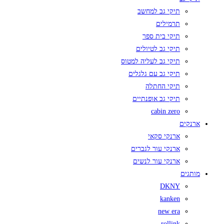
תיקי גב למחשב
תרמילים
תיקי בית ספר
תיקי גב לטיולים
תיקי גב לעליה למטוס
תיקי גב עם גלגלים
תיקי החתלה
תיקי גב אופנתיים
cabin zero
ארנקים
ארנקי סקאי
ארנקי עור לגברים
ארנקי עור לנשים
מותגים
DKNY
kanken
new era
rollink