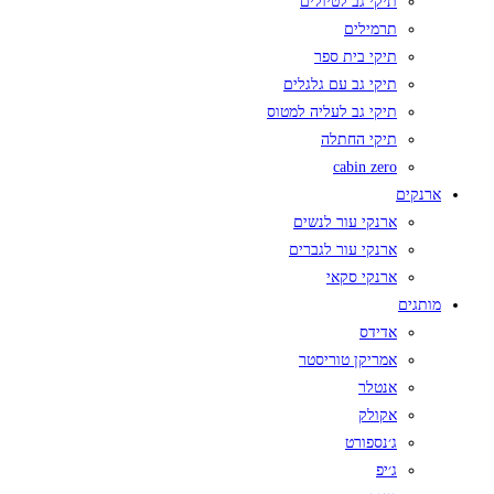
תיקי גב לטיולים
תרמילים
תיקי בית ספר
תיקי גב עם גלגלים
תיקי גב לעליה למטוס
תיקי החתלה
cabin zero
ארנקים
ארנקי עור לנשים
ארנקי עור לגברים
ארנקי סקאי
מותגים
אדידס
אמריקן טוריסטר
אנטלר
אקולק
ג׳נספורט
ג׳יפ