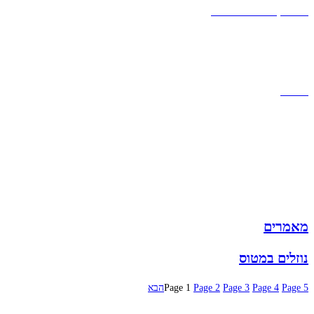
אחריות, החזרות והחלפות
שירות לקוחות
תקנון אתר
הצהרת נגישות
מזוודות
תיקי גברים
תיקי נשים
תיקי גב
ארנקים
מותגים
מבצעים
מאמרים
נוזלים במטוס
5
Page
4
Page
3
Page
2
Page
1
Page
הבא