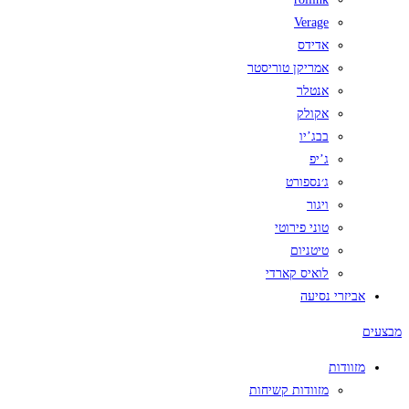
Verage
אדידס
אמריקן טוריסטר
אנטלר
אקולק
בבג’יו
ג’יפ
ג׳נספורט
ויגור
טוני פירוטי
טיטניום
לואיס קארדי
אביזרי נסיעה
מבצעים
מזוודות
מזוודות קשיחות