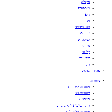
אקולק
ג׳נספורט
ג׳יפ
ויגור
טוני פירוטי
ניין ווסט
סמסונייט
פיריני
קל גב
שלזינגר
תקה
אביזרי נסיעה
מזוודות
מזוודות קשיחות
מזוודות בד
סמסונייט
תיקי נסיעות ללא גלגלים
מזוודות עליה למטוס