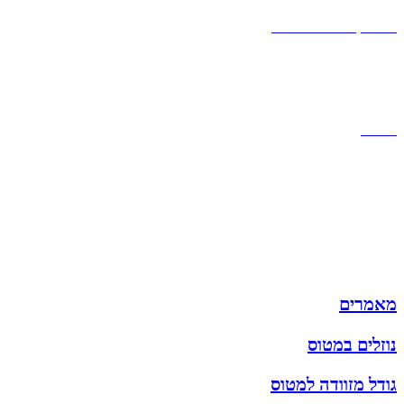
אחריות
אחריות, החזרות והחלפות
שירות לקוחות
תקנון אתר
הצהרת נגישות
מזוודות
תיקי גברים
תיקי נשים
תיקי גב
ארנקים
מותגים
מבצעים
מאמרים
נוזלים במטוס
גודל מזוודה למטוס