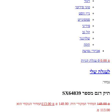
ויגור
טוני פירוטי
ניין ווסט
סמסונייט
פיריני
קל גב
שלזינגר
תקה
אביזרי נסיעה
₪
0.00
0
עגלת קניות
לעגלה שלי
נבחר:
תיק דגם מספר SX64839
₪
148.00
המחיר המקורי היה: 148.00 ₪.
₪
113.00
המחיר הנוכחי הוא:
113.00 ₪.