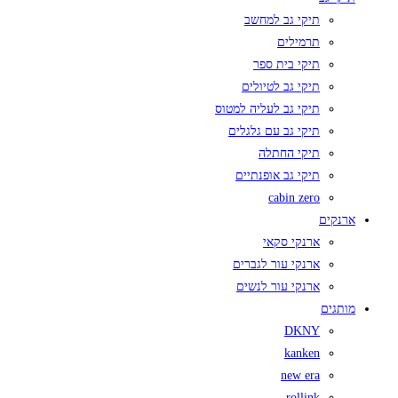
תיקי גב למחשב
תרמילים
תיקי בית ספר
תיקי גב לטיולים
תיקי גב לעליה למטוס
תיקי גב עם גלגלים
תיקי החתלה
תיקי גב אופנתיים
cabin zero
ארנקים
ארנקי סקאי
ארנקי עור לגברים
ארנקי עור לנשים
מותגים
DKNY
kanken
new era
rollink