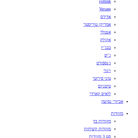
rollink
Verage
אדידס
אמריקן טוריסטר
אנטלר
אקולק
בבג’יו
ג’יפ
ג׳נספורט
ויגור
טוני פירוטי
טיטניום
לואיס קארדי
אביזרי נסיעה
מזוודות
מזוודות בד
מזוודות קשיחות
סט 3 מזוודות