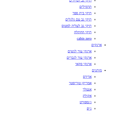
תיקי גב לטיולים
תרמילים
תיקי בית ספר
תיקי גב עם גלגלים
תיקי גב לעליה למטוס
תיקי החתלה
cabin zero
ארנקים
ארנקי עור לנשים
ארנקי עור לגברים
ארנקי סקאי
מותגים
אדידס
אמריקן טוריסטר
אנטלר
אקולק
ג׳נספורט
ג׳יפ