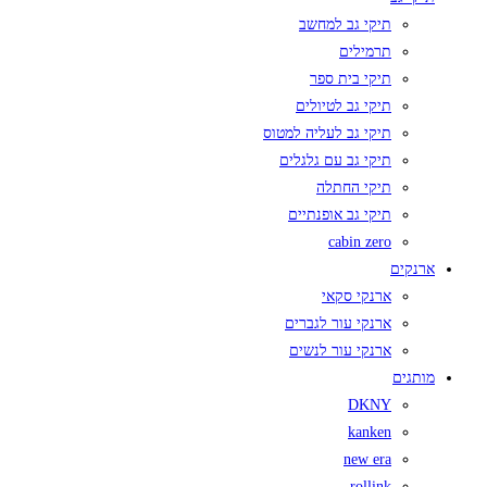
תיקי גב למחשב
תרמילים
תיקי בית ספר
תיקי גב לטיולים
תיקי גב לעליה למטוס
תיקי גב עם גלגלים
תיקי החתלה
תיקי גב אופנתיים
cabin zero
ארנקים
ארנקי סקאי
ארנקי עור לגברים
ארנקי עור לנשים
מותגים
DKNY
kanken
new era
rollink