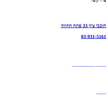
צרו קשר
חובבי ציון 33 פתח תקווה
03-931-5161
קצת עלינו
הבלוג של מתיק
אחריות
אחריות, החזרות והחלפות
שירות לקוחות
תקנון אתר
הצהרת נגישות
מזוודות
תיקי גברים
תיקי נשים