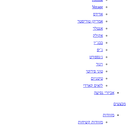
Verage
אדידס
אמריקן טוריסטר
אנטלר
אקולק
בבג’יו
ג’יפ
ג׳נספורט
ויגור
טוני פירוטי
טיטניום
לואיס קארדי
אביזרי נסיעה
מבצעים
מזוודות
מזוודות קשיחות