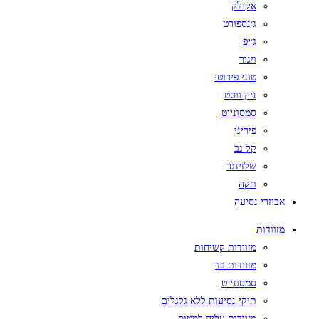
אקולק
ג׳נספורט
ג׳יפ
ויגור
טוני פירוטי
ניין ווסט
סמסונייט
פיריני
קל גב
שלזינגר
תקה
אביזרי נסיעה
מזוודות
מזוודות קשיחות
מזוודות בד
סמסונייט
תיקי נסיעות ללא גלגלים
מזוודות עליה למטוס