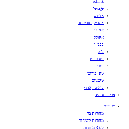
rollink
Verage
אדידס
אמריקן טוריסטר
אנטלר
אקולק
בבג’יו
ג’יפ
ג׳נספורט
ויגור
טוני פירוטי
טיטניום
לואיס קארדי
אביזרי נסיעה
מזוודות
מזוודות בד
מזוודות קשיחות
סט 3 מזוודות