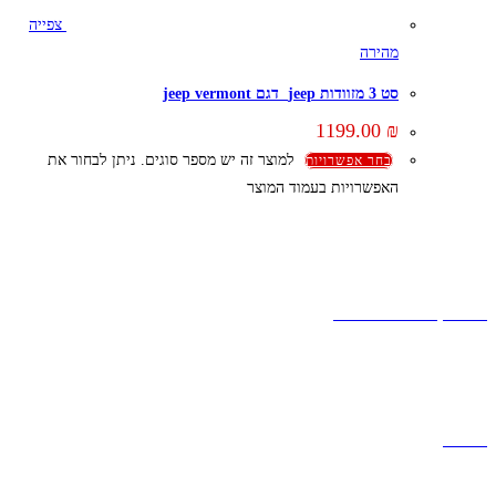
צפייה
מהירה
סט 3 מזוודות jeep דגם jeep vermont
1199.00
₪
למוצר זה יש מספר סוגים. ניתן לבחור את
בחר אפשרויות
האפשרויות בעמוד המוצר
קצת עלינו
הבלוג של מתיק
אחריות
אחריות, החזרות והחלפות
שירות לקוחות
תקנון אתר
הצהרת נגישות
מזוודות
תיקי גברים
תיקי נשים