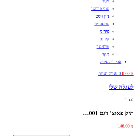
ויגור
טוני פירוטי
ניין ווסט
סמסונייט
פיריני
קל גב
שלזינגר
תקה
אביזרי נסיעה
₪
0.00
0
עגלת קניות
לעגלה שלי
נבחר:
תיק פאוצ' דגם 001…
148.00
₪