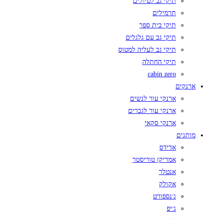
תיקי גב לטיולים
תרמילים
תיקי בית ספר
תיקי גב עם גלגלים
תיקי גב לעליה למטוס
תיקי החתלה
cabin zero
ארנקים
ארנקי עור לנשים
ארנקי עור לגברים
ארנקי סקאי
מותגים
אדידס
אמריקן טוריסטר
אנטלר
אקולק
ג׳נספורט
ג׳יפ