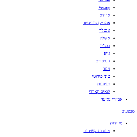
Verage
אדידס
אמריקן טוריסטר
אנטלר
אקולק
בבג’יו
ג’יפ
ג׳נספורט
ויגור
טוני פירוטי
טיטניום
לואיס קארדי
אביזרי נסיעה
מבצעים
מזוודות
מזוודות קשיחות