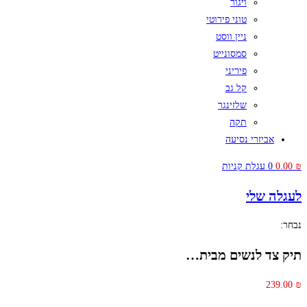
ויגור
טוני פירוטי
ניין ווסט
סמסונייט
פיריני
קל גב
שלזינגר
תקה
אביזרי נסיעה
₪
0.00
0
עגלת קניות
לעגלה שלי
נבחר:
תיק צד לנשים מבית…
239.00
₪