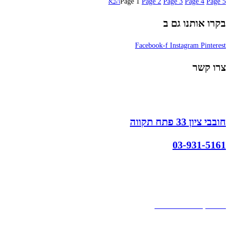
5
Page
4
Page
3
Page
2
Page
1
Page
הבא
בקרו אותנו גם ב
Facebook-f
Instagram
Pinterest
צרו קשר
חובבי ציון 33 פתח תקווה
03-931-5161
קצת עלינו
הבלוג של מתיק
אחריות
אחריות, החזרות והחלפות
שירות לקוחות