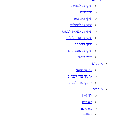
תיקי גב למחשב
תרמילים
תיקי בית ספר
תיקי גב לטיולים
תיקי גב לעליה למטוס
תיקי גב עם גלגלים
תיקי החתלה
תיקי גב אופנתיים
cabin zero
ארנקים
ארנקי סקאי
ארנקי עור לגברים
ארנקי עור לנשים
מותגים
DKNY
kanken
new era
rollink