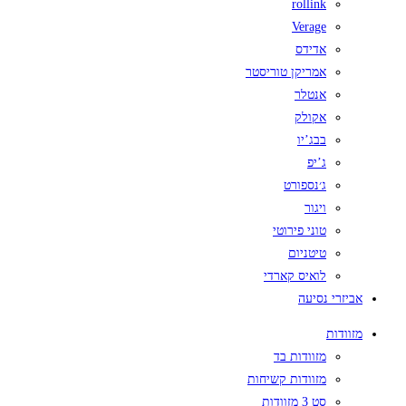
rollink
Verage
אדידס
אמריקן טוריסטר
אנטלר
אקולק
בבג’יו
ג’יפ
ג׳נספורט
ויגור
טוני פירוטי
טיטניום
לואיס קארדי
אביזרי נסיעה
מזוודות
מזוודות בד
מזוודות קשיחות
סט 3 מזוודות