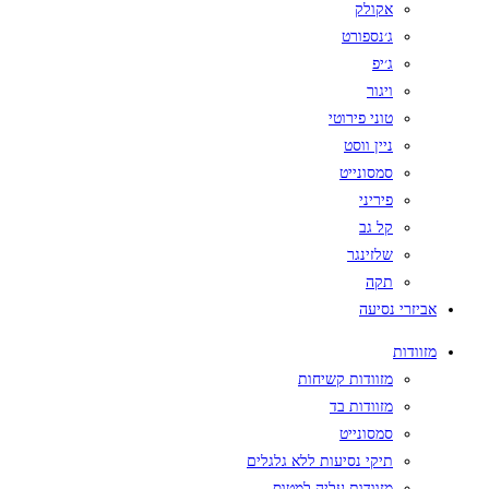
אקולק
ג׳נספורט
ג׳יפ
ויגור
טוני פירוטי
ניין ווסט
סמסונייט
פיריני
קל גב
שלזינגר
תקה
אביזרי נסיעה
מזוודות
מזוודות קשיחות
מזוודות בד
סמסונייט
תיקי נסיעות ללא גלגלים
מזוודות עליה למטוס