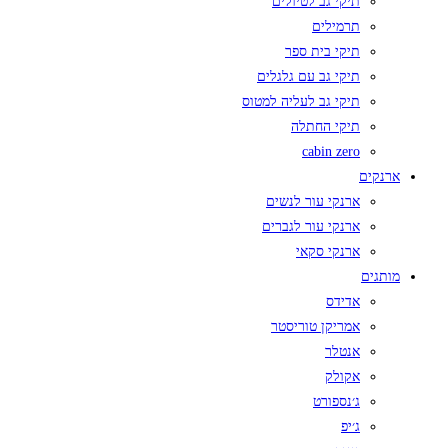
תיקי גב לטיולים
תרמילים
תיקי בית ספר
תיקי גב עם גלגלים
תיקי גב לעליה למטוס
תיקי החתלה
cabin zero
ארנקים
ארנקי עור לנשים
ארנקי עור לגברים
ארנקי סקאי
מותגים
אדידס
אמריקן טוריסטר
אנטלר
אקולק
ג׳נספורט
ג׳יפ