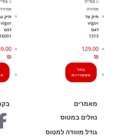
צפייה
צפיי
מהירה
מהירה
תיק צד
תיק גב
vigor
vigor
דגם
דגם
16001
1313
9.00
129.00
₪
₪
בחר
אפשרויות
אפ
מאמרים
בקרו
נוזלים במטוס
גודל מזוודה למטוס