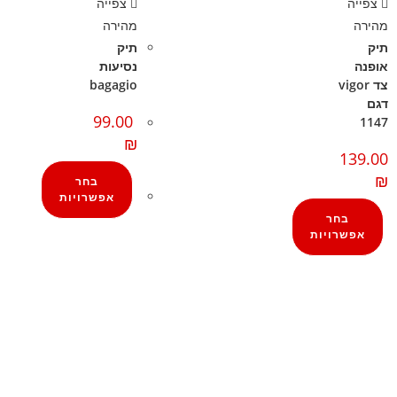
צפייה
צפייה
מהירה
מהירה
תיק
תיק
אופנה
נסיעות
צד vigor
bagagio
דגם
99.00
1147
₪
139.00
₪
בחר
אפשרויות
בחר
אפשרויות
קצת עלינו
מזוודות
הבלוג של מתיק
תיקי גברים
אחריות
תיקי נשים
אחריות, החזרות והחלפות
תיקי גב
שירות לקוחות
ארנקים