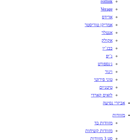
rollink
Verage
אדידס
אמריקן טוריסטר
אנטלר
אקולק
בבג’יו
ג’יפ
ג׳נספורט
ויגור
טוני פירוטי
טיטניום
לואיס קארדי
אביזרי נסיעה
מזוודות
מזוודות בד
מזוודות קשיחות
סט 3 מזוודות