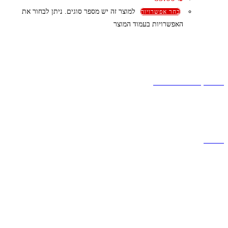
למוצר זה יש מספר סוגים. ניתן לבחור את
בחר אפשרויות
האפשרויות בעמוד המוצר
קצת עלינו
הבלוג של מתיק
אחריות
אחריות, החזרות והחלפות
שירות לקוחות
תקנון אתר
הצהרת נגישות
מזוודות
תיקי גברים
תיקי נשים
תיקי גב
ארנקים
מותגים
מבצעים