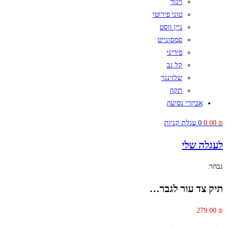
ויגור
טוני פירוטי
ניין ווסט
סמסונייט
פיריני
קל גב
שלזינגר
תקה
אביזרי נסיעה
₪
0.00
0
עגלת קניות
לעגלה שלי
נבחר:
תיק צד עור לגבר…
279.00
₪