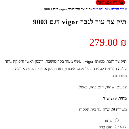
בחירת אפשרויות
עמוד הבית
>
מותגים
>
ויגור
>
תיק צד עור לגבר vigor דגם 9003
תיק צד עור לגבר vigor דגם 9003
279.00
₪
תיק צד לגבר, ממותג vigor , עשוי מעור בקר מושבח, רוכסן ראשי וחלוקה נוחה,
קלפה חיצונית לסגירה בעל מגנט איכותי, תא רוכסן אחורי, רצועה ארוכה
מתכוננת.
צבעים: שחור, חום כהה, כאמל.
מחיר: 279 ש”ח
משלוח 29 ש”ח עד בית הלקוח
שחור
צבע
חום כהה