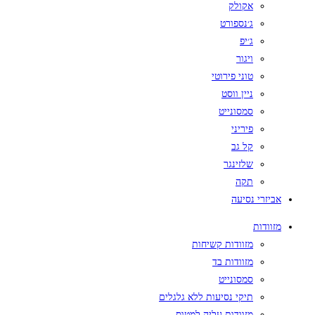
אקולק
ג׳נספורט
ג׳יפ
ויגור
טוני פירוטי
ניין ווסט
סמסונייט
פיריני
קל גב
שלזינגר
תקה
אביזרי נסיעה
מזוודות
מזוודות קשיחות
מזוודות בד
סמסונייט
תיקי נסיעות ללא גלגלים
מזוודות עליה למטוס