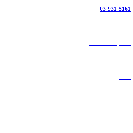
03-931-5161
קצת עלינו
הבלוג של מתיק
אחריות
אחריות, החזרות והחלפות
שירות לקוחות
תקנון אתר
הצהרת נגישות
מזוודות
תיקי גברים
תיקי נשים
תיקי גב
ארנקים
מותגים
מבצעים