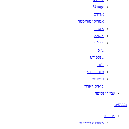
Verage
אדידס
אמריקן טוריסטר
אנטלר
אקולק
בבג’יו
ג’יפ
ג׳נספורט
ויגור
טוני פירוטי
טיטניום
לואיס קארדי
אביזרי נסיעה
מבצעים
מזוודות
מזוודות קשיחות