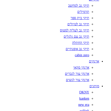
תיקי גב למחשב
תרמילים
תיקי בית ספר
תיקי גב לטיולים
תיקי גב לעליה למטוס
תיקי גב עם גלגלים
תיקי החתלה
תיקי גב אופנתיים
cabin zero
ארנקים
ארנקי סקאי
ארנקי עור לגברים
ארנקי עור לנשים
מותגים
DKNY
kanken
new era
rollink