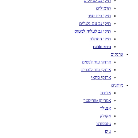
תיקי גב לטיולים
תרמילים
תיקי בית ספר
תיקי גב עם גלגלים
תיקי גב לעליה למטוס
תיקי החתלה
cabin zero
ארנקים
ארנקי עור לנשים
ארנקי עור לגברים
ארנקי סקאי
מותגים
אדידס
אמריקן טוריסטר
אנטלר
אקולק
ג׳נספורט
ג׳יפ