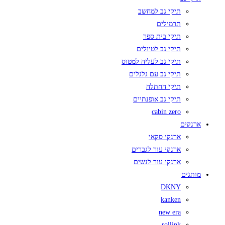
תיקי גב למחשב
תרמילים
תיקי בית ספר
תיקי גב לטיולים
תיקי גב לעליה למטוס
תיקי גב עם גלגלים
תיקי החתלה
תיקי גב אופנתיים
cabin zero
ארנקים
ארנקי סקאי
ארנקי עור לגברים
ארנקי עור לנשים
מותגים
DKNY
kanken
new era
rollink