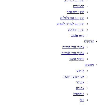
תיקי גב לטיולים
תרמילים
תיקי בית ספר
תיקי גב עם גלגלים
תיקי גב לעליה למטוס
תיקי החתלה
cabin zero
ארנקים
ארנקי עור לנשים
ארנקי עור לגברים
ארנקי סקאי
מותגים
אדידס
אמריקן טוריסטר
אנטלר
אקולק
ג׳נספורט
ג׳יפ