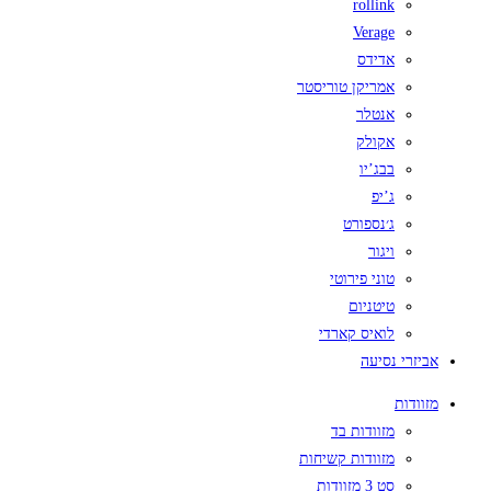
rollink
Verage
אדידס
אמריקן טוריסטר
אנטלר
אקולק
בבג’יו
ג’יפ
ג׳נספורט
ויגור
טוני פירוטי
טיטניום
לואיס קארדי
אביזרי נסיעה
מזוודות
מזוודות בד
מזוודות קשיחות
סט 3 מזוודות