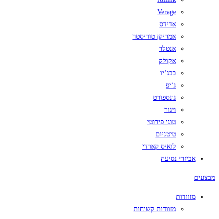
Verage
אדידס
אמריקן טוריסטר
אנטלר
אקולק
בבג’יו
ג’יפ
ג׳נספורט
ויגור
טוני פירוטי
טיטניום
לואיס קארדי
אביזרי נסיעה
מבצעים
מזוודות
מזוודות קשיחות