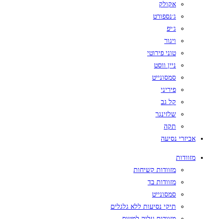
אקולק
ג׳נספורט
ג׳יפ
ויגור
טוני פירוטי
ניין ווסט
סמסונייט
פיריני
קל גב
שלזינגר
תקה
אביזרי נסיעה
מזוודות
מזוודות קשיחות
מזוודות בד
סמסונייט
תיקי נסיעות ללא גלגלים
מזוודות עליה למטוס