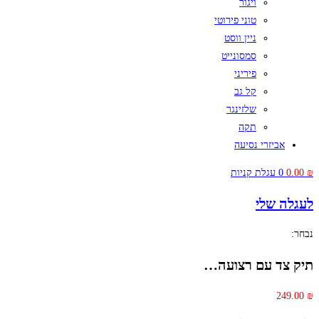
ויגור
טוני פירוטי
ניין ווסט
סמסונייט
פיריני
קל גב
שלזינגר
תקה
אביזרי נסיעה
₪
0.00
0
עגלת קניות
לעגלה שלי
נבחר:
תיק צד עם רצועה…
249.00
₪