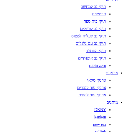
תיקי גב למחשב
תרמילים
תיקי בית ספר
תיקי גב לטיולים
תיקי גב לעליה למטוס
תיקי גב עם גלגלים
תיקי החתלה
תיקי גב אופנתיים
cabin zero
ארנקים
ארנקי סקאי
ארנקי עור לגברים
ארנקי עור לנשים
מותגים
DKNY
kanken
new era
rollink