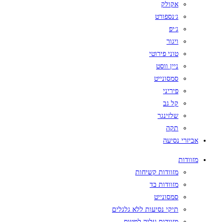
אקולק
ג׳נספורט
ג׳יפ
ויגור
טוני פירוטי
ניין ווסט
סמסונייט
פיריני
קל גב
שלזינגר
תקה
אביזרי נסיעה
מזוודות
מזוודות קשיחות
מזוודות בד
סמסונייט
תיקי נסיעות ללא גלגלים
מזוודות עליה למטוס