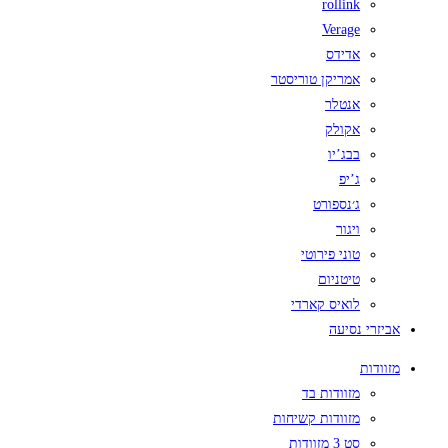
rollink
Verage
אדידס
אמריקן טוריסטר
אנטלר
אקולק
בבג’יו
ג’יפ
ג׳נספורט
ויגור
טוני פירוטי
טיטניום
לואיס קארדי
אביזרי נסיעה
מזוודות
מזוודות בד
מזוודות קשיחות
סט 3 מזוודות