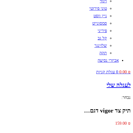
ויגור
טוני פירוטי
ניין ווסט
סמסונייט
פיריני
קל גב
שלזינגר
תקה
אביזרי נסיעה
₪
0.00
0
עגלת קניות
לעגלה שלי
נבחר:
תיק צד vigor דגם…
159.00
₪