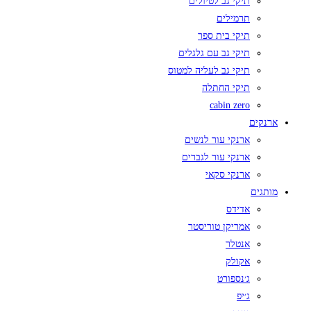
תיקי גב לטיולים
תרמילים
תיקי בית ספר
תיקי גב עם גלגלים
תיקי גב לעליה למטוס
תיקי החתלה
cabin zero
ארנקים
ארנקי עור לנשים
ארנקי עור לגברים
ארנקי סקאי
מותגים
אדידס
אמריקן טוריסטר
אנטלר
אקולק
ג׳נספורט
ג׳יפ