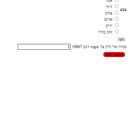
אפור
ורוד
צבע
צהוב
אדום
ירוק
זהב בהיר
נקה
כמות של תיק צד vigor דגם 19007
הוספה לסל