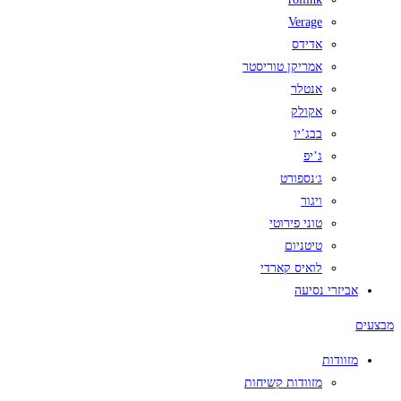
Verage
אדידס
אמריקן טוריסטר
אנטלר
אקולק
בבג’יו
ג’יפ
ג׳נספורט
ויגור
טוני פירוטי
טיטניום
לואיס קארדי
אביזרי נסיעה
מבצעים
מזוודות
מזוודות קשיחות