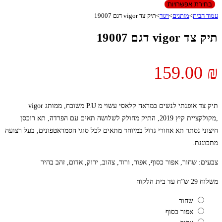
בחירת אפשרויות
עמוד הבית
>
מותגים
>
ויגור
>
תיק צד vigor דגם 19007
תיק צד vigor דגם 19007
159.00
₪
תיק צד אופנתי לנשים במראה קלאסי עשוי מ P.U משובח, ממותג vigor
,מקולקציית קיץ 2019, התיק מחולק לשלושה תאים עם הפרדה, תא רוכסן
חיצוני נסתר תא אחורי גדול במיוחד מתאים לכל סוגי הסמראטפונים, בעל רצועה
מתכוננת.
צבעים: שחור, אפור כסוף, אפור, ורוד, צהוב, ירוק, אדום, זהב בהיר
משלוח 29 ש”ח עד בית הלקוח
שחור
אפור כסוף