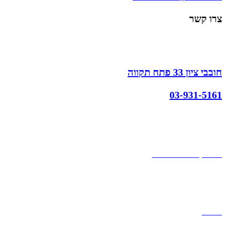
צרו קשר
חובבי ציון 33 פתח תקווה
03-931-5161
קצת עלינו
הבלוג של מתיק
אחריות
אחריות, החזרות והחלפות
שירות לקוחות
תקנון אתר
הצהרת נגישות
מזוודות
תיקי גברים