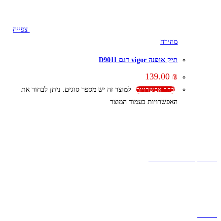
צפייה
מהירה
תיק אופנה vigor דגם D9011
139.00
₪
למוצר זה יש מספר סוגים. ניתן לבחור את
בחר אפשרויות
האפשרויות בעמוד המוצר
קצת עלינו
הבלוג של מתיק
אחריות
אחריות, החזרות והחלפות
שירות לקוחות
תקנון אתר
הצהרת נגישות
מזוודות