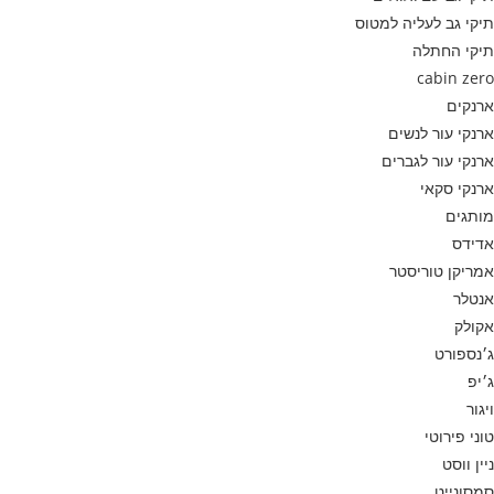
תיקי גב לעליה למטוס
תיקי החתלה
cabin zero
ארנקים
ארנקי עור לנשים
ארנקי עור לגברים
ארנקי סקאי
מותגים
אדידס
אמריקן טוריסטר
אנטלר
אקולק
ג׳נספורט
ג׳יפ
ויגור
טוני פירוטי
ניין ווסט
סמסונייט