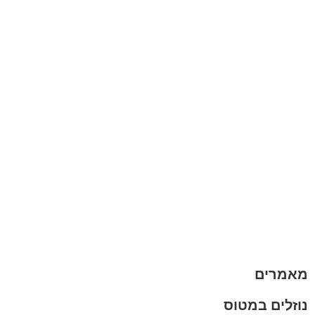
הבלוג של מתיק
אחריות
אחריות, החזרות והחלפות
שירות לקוחות
תקנון אתר
הצהרת נגישות
מזוודות
תיקי גברים
תיקי נשים
תיקי גב
ארנקים
מותגים
מבצעים
מאמרים
נוזלים במטוס