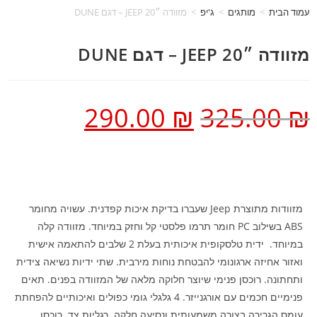
עמוד הבית
>
מותגים
>
ג'יפ
>
מזוודה ״20 JEEP – דגם DUNE
מזוודה ״20 JEEP – דגם DUNE
290.00
₪
325.00
₪
מזוודות מתוצרת Jeep שעברו בדיקת איכות קפדנית. עשויה מחומר
ABS בשילוב PC חומר תרמו פלסטי קל וחזק במיוחד. מזוודה קלה
במיוחד. ידית טלסקופית איכותית בעלת 2 שלבים להתאמה אישית
ואזור אחיזה ארגונומי להבטחת נוחות מירבית. שתי ידיות נשיאה צידית
ותחתונה. רוכסן פנימי שיוצר חלוקה מלאה של המזוודה בפנים. תאים
פנימיים חכמים עם אורגנייזר. 4 גלגלי גומי כפולים ואיכותיים להפחתת
עומס הגרירה בצורה משמעותית ונסיעה חלקה. רגליות צד. רוכסן