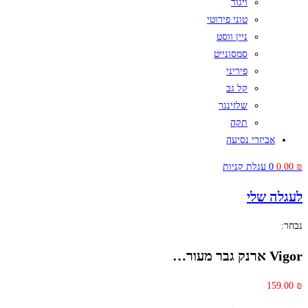
ויגור
טוני פירוטי
ניין ווסט
סמסונייט
פיריני
קל גב
שלזינגר
תקה
אביזרי נסיעה
₪
0.00
0
עגלת קניות
לעגלה שלי
נבחר:
Vigor ארנק גבר מעור…
159.00
₪