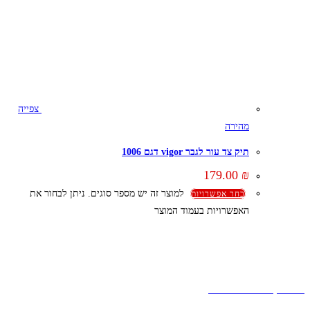
צפייה
מהירה
תיק צד עור לגבר vigor דגם 1006
179.00
₪
למוצר זה יש מספר סוגים. ניתן לבחור את
בחר אפשרויות
האפשרויות בעמוד המוצר
קצת עלינו
הבלוג של מתיק
אחריות
אחריות, החזרות והחלפות
שירות לקוחות