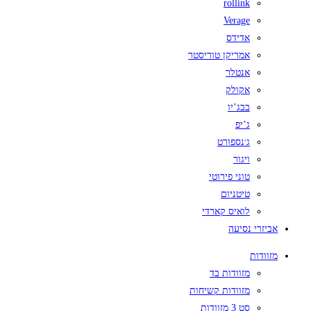
rollink
Verage
אדידס
אמריקן טוריסטר
אנטלר
אקולק
בבג’יו
ג’יפ
ג׳נספורט
ויגור
טוני פירוטי
טיטניום
לואיס קארדי
אביזרי נסיעה
מזוודות
מזוודות בד
מזוודות קשיחות
סט 3 מזוודות