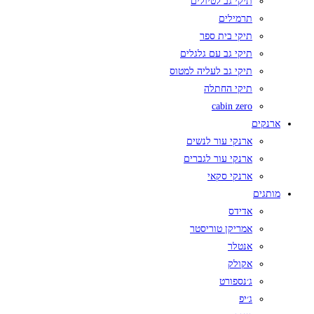
תיקי גב לטיולים
תרמילים
תיקי בית ספר
תיקי גב עם גלגלים
תיקי גב לעליה למטוס
תיקי החתלה
cabin zero
ארנקים
ארנקי עור לנשים
ארנקי עור לגברים
ארנקי סקאי
מותגים
אדידס
אמריקן טוריסטר
אנטלר
אקולק
ג׳נספורט
ג׳יפ