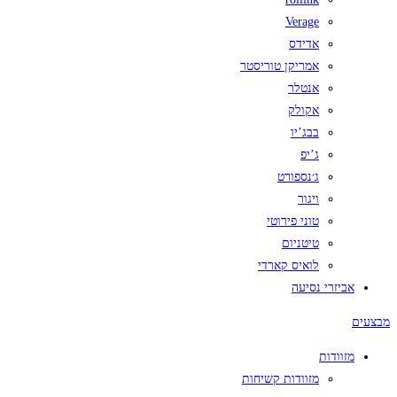
Verage
אדידס
אמריקן טוריסטר
אנטלר
אקולק
בבג’יו
ג’יפ
ג׳נספורט
ויגור
טוני פירוטי
טיטניום
לואיס קארדי
אביזרי נסיעה
מבצעים
מזוודות
מזוודות קשיחות