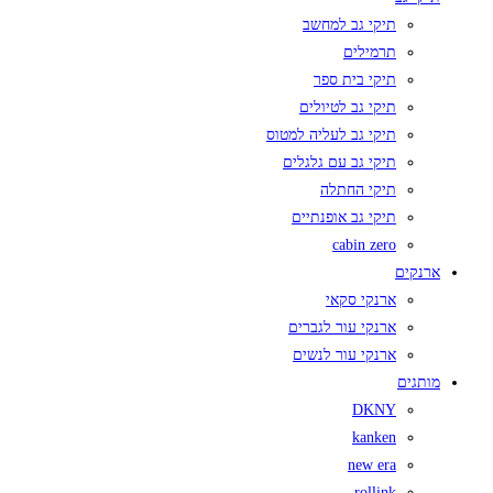
תיקי גב למחשב
תרמילים
תיקי בית ספר
תיקי גב לטיולים
תיקי גב לעליה למטוס
תיקי גב עם גלגלים
תיקי החתלה
תיקי גב אופנתיים
cabin zero
ארנקים
ארנקי סקאי
ארנקי עור לגברים
ארנקי עור לנשים
מותגים
DKNY
kanken
new era
rollink