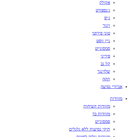
אקולק
ג׳נספורט
ג׳יפ
ויגור
טוני פירוטי
ניין ווסט
סמסונייט
פיריני
קל גב
שלזינגר
תקה
אביזרי נסיעה
מזוודות
מזוודות קשיחות
מזוודות בד
סמסונייט
תיקי נסיעות ללא גלגלים
מזוודות עליה למטוס